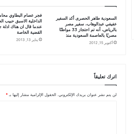
فجر عصام البطاوي محام
السعودية طاهر الحصرى أكد السفير
الداخلية الاسبق حبيب الع
عفيفي عبدالوهاب، سفير مصر
عندما قال ان هناك ادلة 
بالرياض، أنه تم احتجاز 33 مواطنًا
القضية الخاصة
مصريًا بالعاصمة السعودية منذ
يناير 13, 2013
أكتوبر 15, 2012
اترك تعليقاً
لن يتم نشر عنوان بريدك الإلكتروني.
الحقول الإلزامية مشار إليها بـ
*
ا
ل
ت
ع