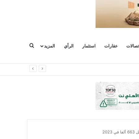
بحث عن
تصالات
عقارات
استثمار
الرأي
المزيد
202