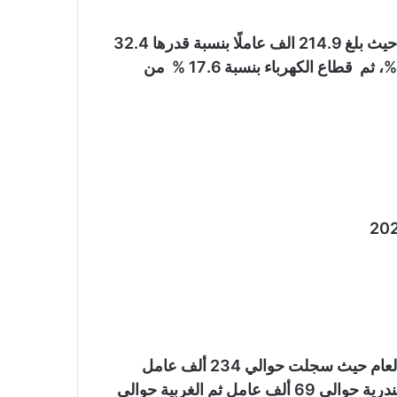
4- سجل قطاع الاسكان والتعمير أعلى عدد للمشتغلين حيث بلغ 214.9 الف عاملًا بنسبة قدرها 32.4
% يليه الصناعة والبترول والثروة المعدنية بنسبة 20.7 %، ثم قطاع الكهرباء بنسبة 17.6 % من
6ـ سجلت محافظة القاهرة أعلي عدد عاملين بالقطاع العام حيث سجلت حوالي 234 ألف عامل
بنسبة 35.2 % من اجمالي العاملين يليها محافظة الاسكندرية حوالي 69 ألف عامل ثم الغربية حوالي