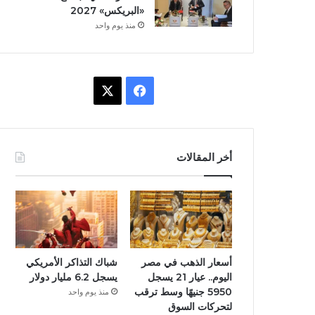
«البريكس» 2027
منذ يوم واحد
ف
X
ي
س
أخر المقالات
ب
و
ك
أسعار الذهب في مصر
شباك التذاكر الأمريكي
اليوم.. عيار 21 يسجل
يسجل 6.2 مليار دولار
5950 جنيهًا وسط ترقب
منذ يوم واحد
لتحركات السوق