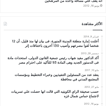
انه يقف علي مسافه واحده من المرشحين
يونيو 16, 2012
الأكثر مشاهدة
فبراير 9, 2014
أعلنت إمارة منطقة المدينة المنورة، فى بيان لها منذ قليل، أن 12
شخصا لقوا مصرعهم وأصيب 130 آخرون باختناقات إثر
ديسمبر 28, 2013
أكد الدكتور مفيد شهاب رئيس جمعية القانون الدولى، استحداث مادة
فى الدستور الجديد وهى المادة 93 للتأكيد على احترام مصر
مايو 10, 2017
يعقد عدد من المسئولين التنفيذيين وخبراء التخطيط ومؤسسات
المجتمع المدني في محافظة
مايو 27, 2012
حسب صحيفة الراي الكويتيه التي قالت انها حصلت علي تسريبات
لاجتماع حماس شمال غزه
يونيو 16, 2012