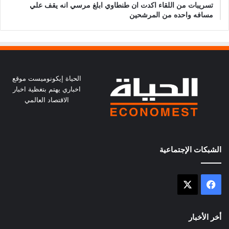
تسريبات من اللقاء اكدت ان طنطاوي ابلغ مرسي انه يقف علي
مسافه واحده من المرشحين
الحياة إيكونوميست موقع
اخباري يهتم بتغظية اخبار
الاقتصاد العالمي
الشبكات الإجتماعية
X
فيسبوك
أخر الأخبار