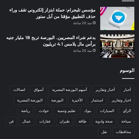
مؤسس تليجرام: حملة ابتزاز إلكتروني تقف وراء
حذف التطبيق مؤقتا من آبل ستور
منذ 20 ساعة
بدعم شراء المصريين.. البورصة تربح 18 مليار جنيه
برأس مال يلامس 4.1 تريليون
منذ 20 ساعة
الوسوم
أخبار
أخبار وتقارير
أسهم البورصة المصرية
أسواق
اتصالات
اخبار وتقارير
استثمار
الأخيرة
البورصة
البورصة المصرية
الرأي
السيارات
بنوك
تعليم وتنمية
حوادث
رياضة
سياحة
صحة وادوية
طاقة
طيران
عقارات
عمال
فن
محافظات
نقل