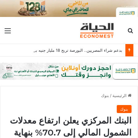
بحث عن
الق
بدعم شراء المصريين.. البورصة تربح 18 مليار جنيه برأس مال يلامس 4.1 تريليون
الرئيسية
/
بنوك
بنوك
البنك المركزي يعلن ارتفاع معدلات
الشمول المالي إلى 70.7% بنهاية