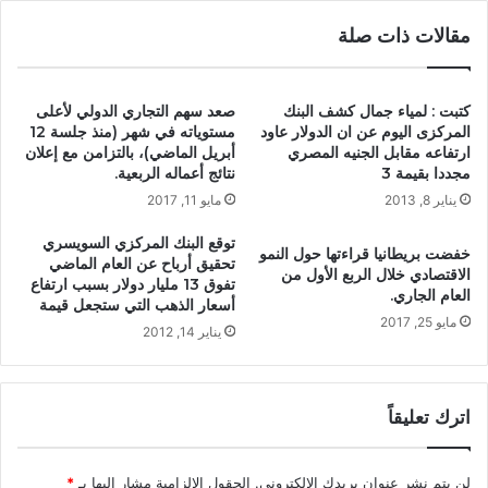
مقالات ذات صلة
كتبت : لمياء جمال كشف البنك
صعد سهم التجاري الدولي لأعلى
المركزى اليوم عن ان الدولار عاود
مستوياته في شهر (منذ جلسة 12
ارتفاعه مقابل الجنيه المصري
أبريل الماضي)، بالتزامن مع إعلان
مجددا بقيمة 3
نتائج أعماله الربعية.
يناير 8, 2013
مايو 11, 2017
توقع البنك المركزي السويسري
خفضت بريطانيا قراءتها حول النمو
تحقيق أرباح عن العام الماضي
الاقتصادي خلال الربع الأول من
تفوق 13 مليار دولار بسبب ارتفاع
العام الجاري.
أسعار الذهب التي ستجعل قيمة
مايو 25, 2017
يناير 14, 2012
اترك تعليقاً
لن يتم نشر عنوان بريدك الإلكتروني.
الحقول الإلزامية مشار إليها بـ
*