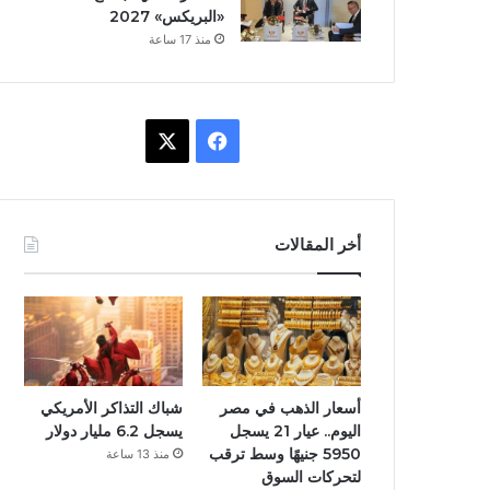
«البريكس» 2027
منذ 17 ساعة
ف
X
ي
س
أخر المقالات
ب
و
ك
أسعار الذهب في مصر
شباك التذاكر الأمريكي
اليوم.. عيار 21 يسجل
يسجل 6.2 مليار دولار
5950 جنيهًا وسط ترقب
منذ 13 ساعة
لتحركات السوق