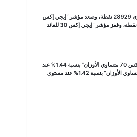
وصعد مؤشر “إيجي إكس 30” بنسبة 0.18% عند مستوى 28929 نقطة، وصعد مؤشر “إيجي إكس
30 محدد الأوزان” بنسبة 0.46% عند مستوى 35484 نقطة، وقفز مؤشر “إيجي إكس 30 للعائد
كما صعد مؤشر الشركات الصغيرة والمتوسطة “إيجي إكس 70 متساوي الأوزان” بنسبة 1.44% عند
مستوى 7243 نقطة، وصعد مؤشر “إيجي إكس 100 متساوي الأوزان” بنسبة 1.42% عند مستوى