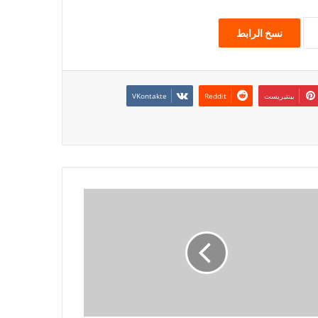
نسخ الرابط
بينتيريست