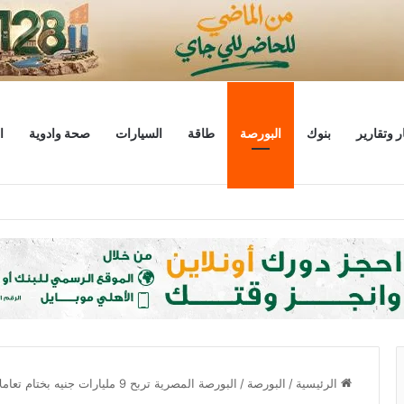
ر وتقارير
بنوك
البورصة
طاقة
السيارات
صحة وادوية
ا
ليار دولار
الرئيسية
/
البورصة
/
البورصة المصرية تربح 9 مليارات جنيه بختام تعاملات الخميس