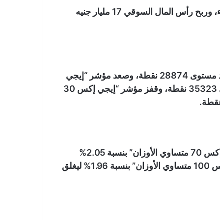
وارتفعت مؤشرات البورصة بختام تعاملات أمس الأربعاء، وربح رأس المال السوقي 17 مليار جنيه
وصعد مؤشر “إيجي إكس 30” بنسبة 0.95% ليغلق عند مستوى 28874 نقطة، وصعد مؤشر “إيجي
إكس 30 محدد الأوزان” بنسبة 0.9% ليغلق عند مستوى 35323 نقطة، وقفز مؤشر “إيجي إكس 30
كما صعد مؤشر الشركات الصغيرة والمتوسطة “إيجي إكس 70 متساوي الأوزان” بنسبة 2.05%
ليغلق عند مستوى 7140 نقطة، وصعد مؤشر “إيجي إكس 100 متساوي الأوزان” بنسبة 1.96% ليغلق