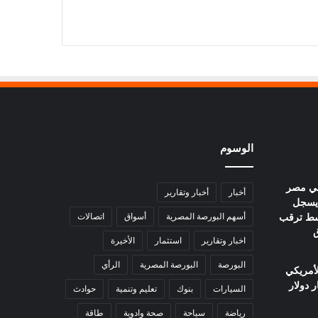
الوسوم
في مصر
أخبار
أخبار وتقارير
يوم.. عيار 21 يسجل
ا وسط ترقب
أسهم البورصة المصرية
أسواق
اتصالات
ق
اخبار وتقارير
استثمار
الأخيرة
البورصة
البورصة المصرية
الرأي
لأمريكي
السيارات
بنوك
تعليم وتنمية
حوادث
رياضة
سياحة
صحة وادوية
طاقة