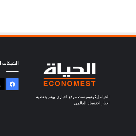
الشبكات ال
فيسب
الحياة إيكونوميست موقع اخباري يهتم بتغظية
اخبار الاقتصاد العالمي