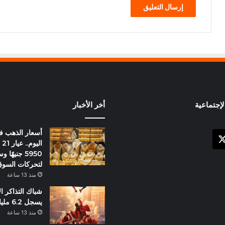
إجتماعية
أخر الأخبار
أسعار الذهب 
X
وك
ال
5950 جنيهً
لتحركات السو
منذ 13 ساعة
شباك التذاكر ا
يسجل 6.2 مليار دولار
منذ 13 ساعة