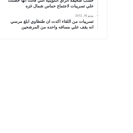
حسب صحيفة الراي الكويتيه التي قالت انها حصلت
علي تسريبات لاجتماع حماس شمال غزه
يونيو 16, 2012
تسريبات من اللقاء اكدت ان طنطاوي ابلغ مرسي
انه يقف علي مسافه واحده من المرشحين