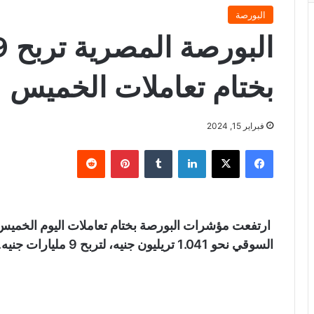
البورصة
بختام تعاملات الخميس
فبراير 15, 2024
فيسبوك
X
لينكدإن
‏Tumblr
بينتيريست
‏Reddit
ارتفعت مؤشرات البورصة بختام تعاملات اليوم الخمي
السوقي نحو 1.041 تريليون جنيه، لتربح 9 مليارات جنيه.