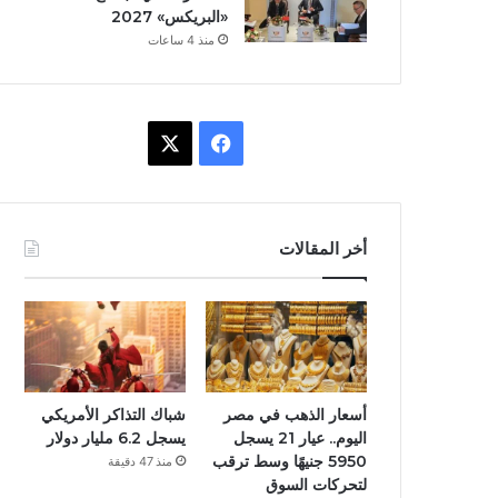
«البريكس» 2027
منذ 4 ساعات
ف
X
ي
س
أخر المقالات
ب
و
ك
أسعار الذهب في مصر
شباك التذاكر الأمريكي
اليوم.. عيار 21 يسجل
يسجل 6.2 مليار دولار
5950 جنيهًا وسط ترقب
منذ 47 دقيقة
لتحركات السوق