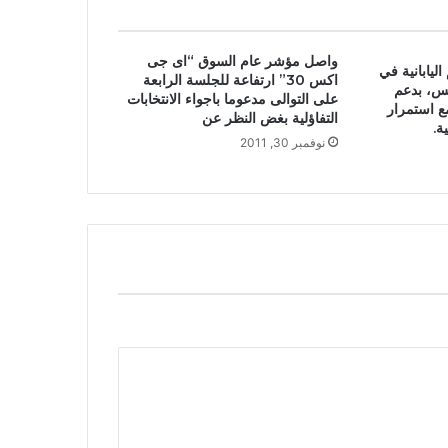
واصل مؤشر عام السوق “اى جى
يابانية في
اكس 30” ارتفاعة للجلسة الرابعة
يس، بدعم
على التوالى مدعوما باجواء الانتخابات
ع استمرار
التفاؤلية بغض النظر عن
ة.
نوفمبر 30, 2011