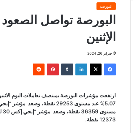
البورصة
البورصة تواصل الصعود 
الإثنين
فبراير 26, 2024
فيسبوك
X
لينكدإن
‏Tumblr
بينتيريست
‏Reddit
12373 نقطة.