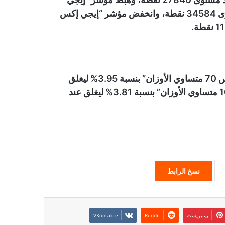
إكس 30 محدد الأوزان” بنسبة 4.07% ليغلق عند مستوى 34584 نقطة، وانخفض مؤشر “إيجي إكس
وهبط مؤشر الشركات الصغيرة والمتوسطة “إيجي إكس 70 متساوي الأوزان” بنسبة 3.95% ليغلق
عند مستوى 7544 نقطة، وهبط مؤشر “إيجي إكس 100 متساوي الأوزان” بنسبة 3.81% ليغلق عند
نسخ الرابط
بينتيريست