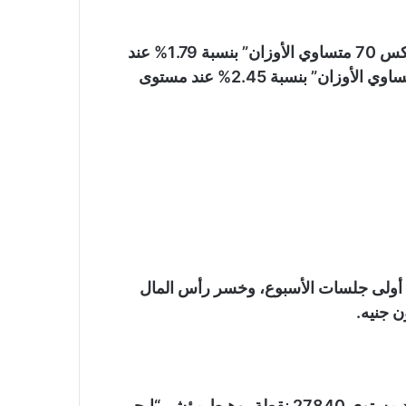
كما صعد مؤشر الشركات الصغيرة والمتوسطة “إيجي إكس 70 متساوي الأوزان” بنسبة 1.79% عند
مستوى 7671 نقطة، وصعد مؤشر “إيجي إكس 100 متساوي الأوزان” بنسبة 2.45% عند مستوى
 أولى جلسات الأسبوع، وخسر رأس المال
وتراجع مؤشر “إيجي إكس 30” بنسبة 5.01% ليغلق عند مستوى 27840 نقطة، وهبط مؤشر “إيجي