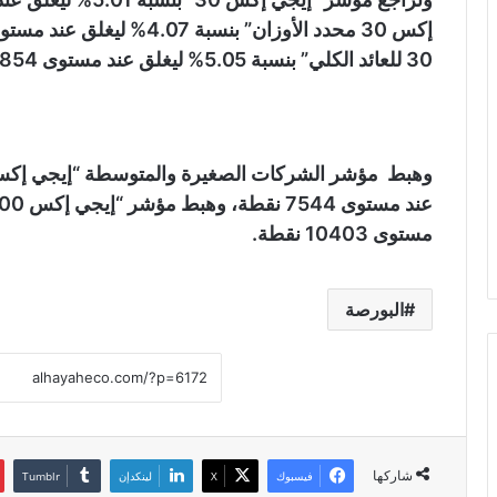
30 للعائد الكلي” بنسبة 5.05% ليغلق عند مستوى 11854 نقطة.
مستوى 10403 نقطة.
البورصة
شاركها
فيسبوك
X
لينكدإن