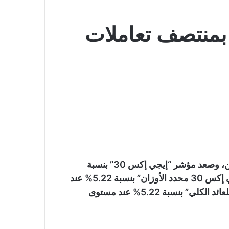
بمنتصف تعاملات
ارتفعت مؤشرات البورصة بمنتصف تعاملات اليوم الاثنين، وصعد مؤشر “إيجي إكس 30” بنسبة
5.07% عند مستوى 29253 نقطة، وصعد مؤشر “إيجي إكس 30 محدد الأوزان” بنسبة 5.22% عند
مستوى 36359 نقطة، وصعد مؤشر “إيجي إكس 30 للعائد الكلي” بنسبة 5.22% عند مستوى