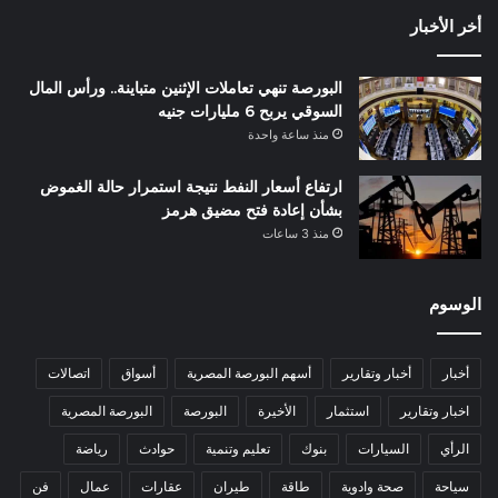
أخر الأخبار
البورصة تنهي تعاملات الإثنين متباينة.. ورأس المال
السوقي يربح 6 مليارات جنيه
منذ ساعة واحدة
ارتفاع أسعار النفط نتيجة استمرار حالة الغموض
بشأن إعادة فتح مضيق هرمز
منذ 3 ساعات
الوسوم
أخبار
أخبار وتقارير
أسهم البورصة المصرية
أسواق
اتصالات
اخبار وتقارير
استثمار
الأخيرة
البورصة
البورصة المصرية
الرأي
السيارات
بنوك
تعليم وتنمية
حوادث
رياضة
سياحة
صحة وادوية
طاقة
طيران
عقارات
عمال
فن