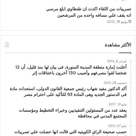
تسريبات من اللقاء اكدت ان طنطاوي ابلغ مرسي
انه يقف علي مسافه واحده من المرشحين
يونيو 16, 2012
الأكثر مشاهدة
فبراير 9, 2014
أعلنت إمارة منطقة المدينة المنورة، فى بيان لها منذ قليل، أن 12
شخصا لقوا مصرعهم وأصيب 130 آخرون باختناقات إثر
ديسمبر 28, 2013
أكد الدكتور مفيد شهاب رئيس جمعية القانون الدولى، استحداث مادة
فى الدستور الجديد وهى المادة 93 للتأكيد على احترام مصر
مايو 10, 2017
يعقد عدد من المسئولين التنفيذيين وخبراء التخطيط ومؤسسات
المجتمع المدني في محافظة
مايو 27, 2012
حسب صحيفة الراي الكويتيه التي قالت انها حصلت علي تسريبات