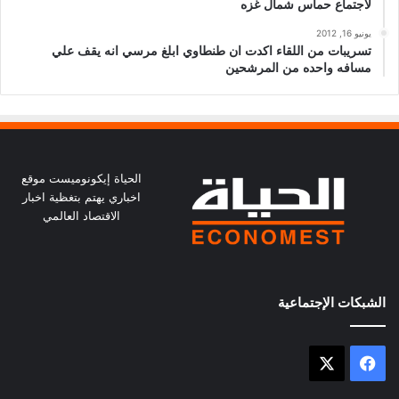
لاجتماع حماس شمال غزه
يونيو 16, 2012
تسريبات من اللقاء اكدت ان طنطاوي ابلغ مرسي انه يقف علي
مسافه واحده من المرشحين
الحياة إيكونوميست موقع
اخباري يهتم بتغظية اخبار
الاقتصاد العالمي
الشبكات الإجتماعية
X
فيسبوك