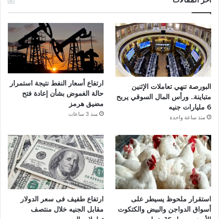
ب
و
ك
ارتفاع أسعار النفط نتيجة استمرار
البورصة تنهي تعاملات الإثنين
حالة الغموض بشأن إعادة فتح
متباينة.. ورأس المال السوقي يربح
مضيق هرمز
6 مليارات جنيه
منذ 3 ساعات
منذ ساعة واحدة
استقرار ملحوظ يسيطر على
ارتفاع طفيف فى سعر الدولار
أسواق الدواجن والبيض والكتكوت
مقابل الجنيه خلال منتصف