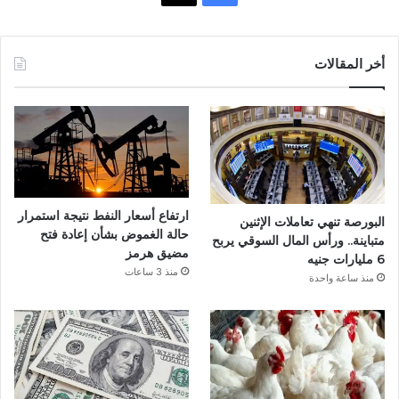
ي
س
أخر المقالات
ب
و
ك
ارتفاع أسعار النفط نتيجة استمرار
البورصة تنهي تعاملات الإثنين
حالة الغموض بشأن إعادة فتح
متباينة.. ورأس المال السوقي يربح
مضيق هرمز
6 مليارات جنيه
منذ 3 ساعات
منذ ساعة واحدة