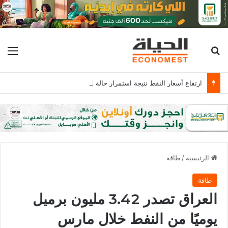
بحث عن
الق
ارتفاع أسعار النفط نتيجة استمرار حالة الغموض بشأن إعادة فتح مضيق هرمز
الرئيسية
/
طاقة
طاقة
العراق تصدر 3.42 مليون برميل
يوميًا من النفط خلال مارس