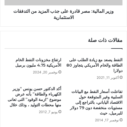
وزير المالية: مصر قادرة على جذب المزيد من التدفقات
الاستثمارية
مقالات ذات صلة
النفط يصعد مع زيادة الطلب على
ارتفاع مخزونات النفط الخام
الطاقة والخام الأمريكي يتجاوز 80
الأمريكية 4.75 مليون برميل
دولارا
نوفمبر 20, 2024
أكتوبر 11, 2021
أكد الدكتور حسن يونس “وزير
تفاعلت أسعار النفط مع البيانات
الكهرباء والطاقة” بأنه عرض
السلبية وغير المتوقعة حول
موضوع “ازمة الوقود” التى تعانى
الاقتصاد الياباني، بالتراجع إلى
منها محطات التوليد ، وذلك خلال
مستويات منخفضة دون 79 دولار
يونيو 7, 2012
للبرميل، حيث
نوفمبر 17, 2014