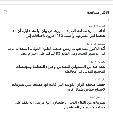
الأكثر مشاهدة
فبراير 9, 2014
أعلنت إمارة منطقة المدينة المنورة، فى بيان لها منذ قليل، أن 12
شخصا لقوا مصرعهم وأصيب 130 آخرون باختناقات إثر
ديسمبر 28, 2013
أكد الدكتور مفيد شهاب رئيس جمعية القانون الدولى، استحداث مادة
فى الدستور الجديد وهى المادة 93 للتأكيد على احترام مصر
مايو 10, 2017
يعقد عدد من المسئولين التنفيذيين وخبراء التخطيط ومؤسسات
المجتمع المدني في محافظة
مايو 27, 2012
حسب صحيفة الراي الكويتيه التي قالت انها حصلت علي تسريبات
لاجتماع حماس شمال غزه
يونيو 16, 2012
تسريبات من اللقاء اكدت ان طنطاوي ابلغ مرسي انه يقف علي
مسافه واحده من المرشحين