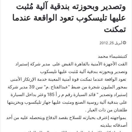
وتصدير وبحوزته بندقية آلية مُثبت
عليها تليسكوب تعود الواقعة عندما
تمكنت
أبريل 25, 2012
كتبتشيماء محمد
القت الأجهزة الأمنية بالقاهرة القبض على مدير شركة إستيراد
وتصدير وبحوزته بندقية آلية مُثبت عليها تليسكوب
تعود الواقعة عندما تمكنت قوة أمنية المعينة خدمة الإرتكاز الأمنى
بمحور المليون شجرة من ضبط "عبدالفتاح .م" سن 39 مدير شركة
إستيراد وتصدير " قائد السيارة رقم م ر أ 185 وعثر بداخل السيارة
على بندقية آلية روسية الصنع ومثبت عليها جهاز تليكسوب وبخزينتها
طلقتان من ذات العيار .
بمواجهته إعترف بحيازته للسلاح بقصد الدفاع ويتحصله عليه من أحد
أصدقائه ببلديته