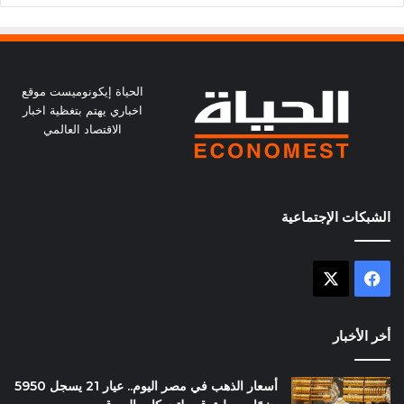
الحياة إيكونوميست موقع
اخباري يهتم بتغظية اخبار
الاقتصاد العالمي
الشبكات الإجتماعية
X
فيسبوك
أخر الأخبار
أسعار الذهب في مصر اليوم.. عيار 21 يسجل 5950