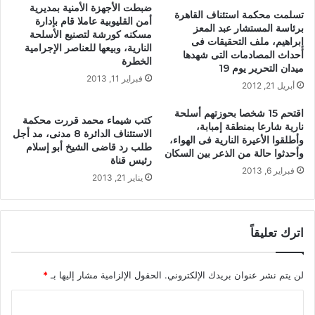
ضبطت الأجهزة الأمنية بمديرية
تسلمت محكمة استئناف القاهرة
أمن القليوبية عاملا قام بإدارة
برئاسة المستشار عبد المعز
مسكنه كورشة لتصنيع الأسلحة
إبراهيم، ملف التحقيقات فى
النارية، وبيعها للعناصر الإجرامية
أحداث المصادمات التى شهدها
الخطرة
ميدان التحرير يوم 19
فبراير 11, 2013
أبريل 21, 2012
اقتحم 15 شخصا بحوزتهم أسلحة
كتب شيماء محمد قررت محكمة
نارية شارعا بمنطقة إمبابة،
الاستئناف الدائرة 8 مدنى، مد أجل
وأطلقوا الأعيرة النارية فى الهواء،
طلب رد قاضى الشيخ أبو إسلام
وأحدثوا حالة من الذعر بين السكان
رئيس قناة
فبراير 6, 2013
يناير 21, 2013
اترك تعليقاً
لن يتم نشر عنوان بريدك الإلكتروني.
الحقول الإلزامية مشار إليها بـ
*
ا