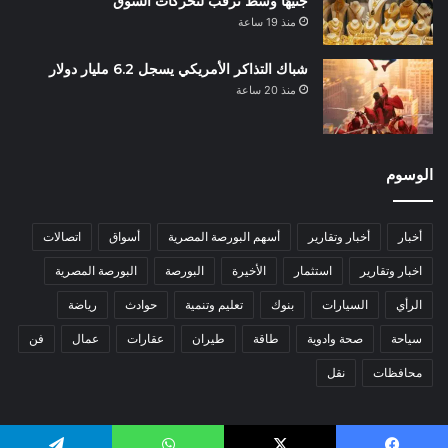
جنيهًا وسط ترقب لتحركات السوق
منذ 19 ساعة
شباك التذاكر الأمريكي يسجل 6.2 مليار دولار
منذ 20 ساعة
الوسوم
أخبار
أخبار وتقارير
أسهم البورصة المصرية
أسواق
اتصالات
اخبار وتقارير
استثمار
الأخيرة
البورصة
البورصة المصرية
الرأي
السيارات
بنوك
تعليم وتنمية
حوادث
رياضة
سياحة
صحة وادوية
طاقة
طيران
عقارات
عمال
فن
محافظات
نقل