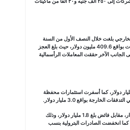
وأكد البنك المركزي رفع حد السحب اليومي للأفراد والشركات إلى ٢٥٠ ألف جنيه و٣٠ ألفا من ماكينات
الخارجي بلغت خلال النصف الأول من السنة
المالية 2023/2024 عن عجز كلي في ميزان المدفوعات بواقع 409.6 مليون دولار، حيث بلغ العجز
 نحو 9.6 مليار دولار، وعلى الجانب الآخر حققت المعاملات الرأسمالية
غ حجم الاستثمارات الأجنبية المتدفقة إلى مصر 5.5مليار دولار، كما أسفرت استثمارات محفظة
وحقق الميزان التجاري البترولي عجزًا وصل إلى 3.1 مليار، مقابل فائض بلغ 1.8 مليار دولار، وذلك
 كما انخفضت الصادرات البترولية بنسب