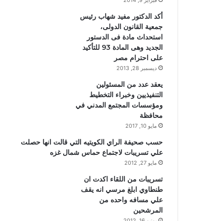
فبراير 9, 2014
أكد الدكتور مفيد شهاب رئيس
جمعية القانون الدولى،
استحداث مادة فى الدستور
الجديد وهى المادة 93 للتأكيد
على احترام مصر
ديسمبر 28, 2013
يعقد عدد من المسئولين
التنفيذيين وخبراء التخطيط
ومؤسسات المجتمع المدني في
محافظة
مايو 10, 2017
حسب صحيفة الراي الكويتيه التي قالت انها حصلت
علي تسريبات لاجتماع حماس شمال غزه
مايو 27, 2012
تسريبات من اللقاء اكدت ان
طنطاوي ابلغ مرسي انه يقف
علي مسافه واحده من
المرشحين
يونيو 16, 2012