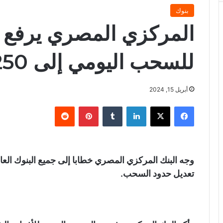
بنوك
المركزي المصري يرفع ا
للسحب اليومي إلى 250 ألف جنيه
أبريل 15, 2024
فيسبوك
X
لينكدإن
‏Tumblr
بينتيريست
‏Reddit
وجه البنك المركزي المصري خطابا إلى جميع البنوك ا
تعديل حدود السحب.