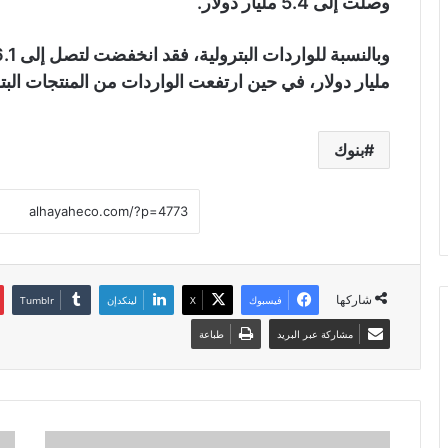
وصلت إلى 5.4 مليار دولار.
مليار دولار، في حين ارتفعت الواردات من المنتجات البترولية بواقع 83.3
بنوك
شاركها
فيسبوك
X
لينكدإن
مشاركة عبر البريد
طباعة