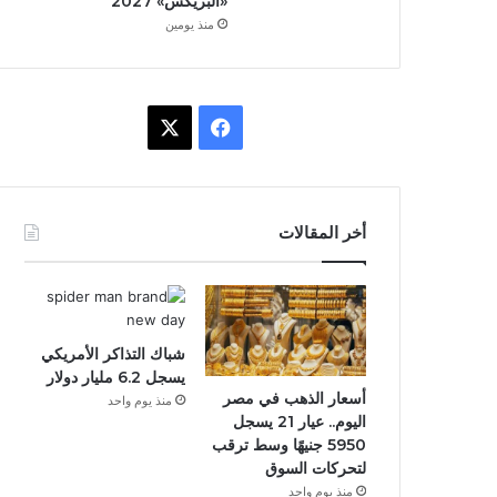
«البريكس» 2027
منذ يومين
ف
X
ي
س
أخر المقالات
ب
و
ك
شباك التذاكر الأمريكي
يسجل 6.2 مليار دولار
أسعار الذهب في مصر
منذ يوم واحد
اليوم.. عيار 21 يسجل
5950 جنيهًا وسط ترقب
لتحركات السوق
منذ يوم واحد