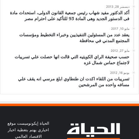
ديسمبر 28, 2013
أكد الدكتور مفيد شهاب رئيس جمعية القانون الدولى، استحداث مادة
فى الدستور الجديد وهى المادة 93 للتأكيد على احترام مصر
مايو 10, 2017
يعقد عدد من المسئولين التنفيذيين وخبراء التخطيط ومؤسسات
المجتمع المدني في محافظة
مايو 27, 2012
حسب صحيفة الراي الكويتيه التي قالت انها حصلت علي تسريبات
لاجتماع حماس شمال غزه
يونيو 16, 2012
تسريبات من اللقاء اكدت ان طنطاوي ابلغ مرسي انه يقف علي
مسافه واحده من المرشحين
الحياة إيكونوميست موقع
اخباري يهتم بتغظية اخبار
الاقتصاد العالمي