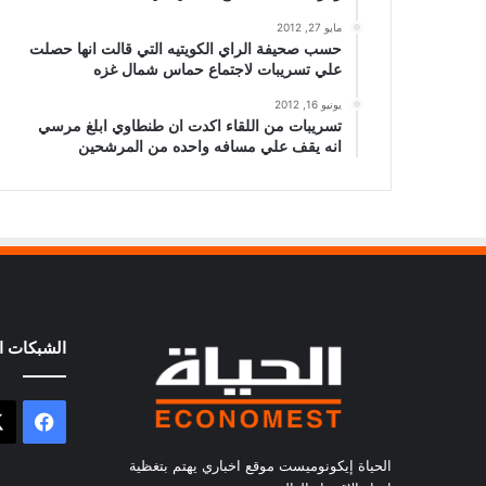
مايو 27, 2012
حسب صحيفة الراي الكويتيه التي قالت انها حصلت
علي تسريبات لاجتماع حماس شمال غزه
يونيو 16, 2012
تسريبات من اللقاء اكدت ان طنطاوي ابلغ مرسي
انه يقف علي مسافه واحده من المرشحين
الشبكات ال
فيسب
الحياة إيكونوميست موقع اخباري يهتم بتغظية