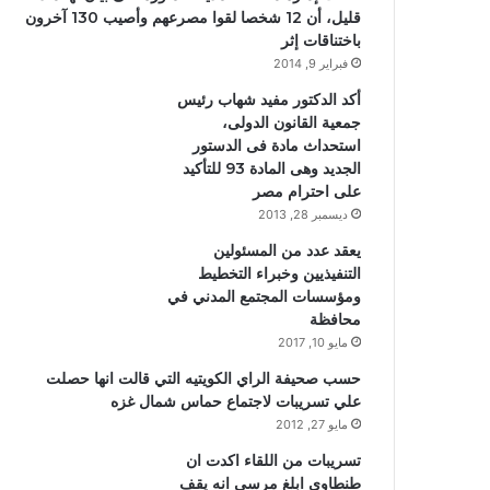
قليل، أن 12 شخصا لقوا مصرعهم وأصيب 130 آخرون
باختناقات إثر
فبراير 9, 2014
أكد الدكتور مفيد شهاب رئيس
جمعية القانون الدولى،
استحداث مادة فى الدستور
الجديد وهى المادة 93 للتأكيد
على احترام مصر
ديسمبر 28, 2013
يعقد عدد من المسئولين
التنفيذيين وخبراء التخطيط
ومؤسسات المجتمع المدني في
محافظة
مايو 10, 2017
حسب صحيفة الراي الكويتيه التي قالت انها حصلت
علي تسريبات لاجتماع حماس شمال غزه
مايو 27, 2012
تسريبات من اللقاء اكدت ان
طنطاوي ابلغ مرسي انه يقف