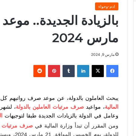
ادم-وحواء
بالزيادة الجديدة.. مو
مارس 2024
مارس 9, 2024
فيسبوك
X
لينكدإن
‏Tumblr
بينتيريست
‏Reddit
يبحث العاملون بالدولة، عن موعد صرف رواتبهم كل ش
المالية
، مواعيد
صرف مرتبات
العاملين بالدولة
وعامل في الدولة بالزيادات الجديدة طبقا لتوجيهات
ا
ومن المقرر أن تبدأ وزارة المالية في
صرف مرتبات
للدولة، يوم الخميس الموافق 21 مارس 2024، ويستمر