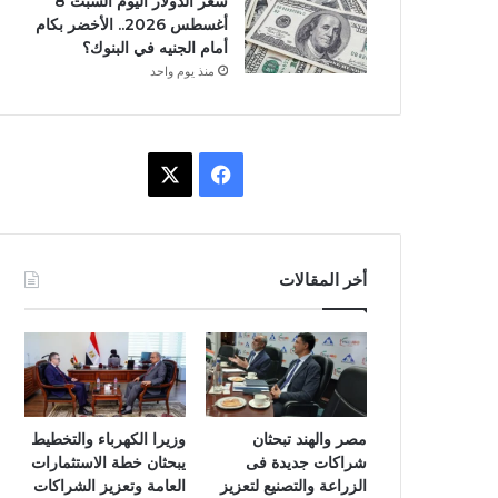
سعر الدولار اليوم السبت 8
أغسطس 2026.. الأخضر بكام
أمام الجنيه في البنوك؟
منذ يوم واحد
ف
X
ي
س
أخر المقالات
ب
و
ك
مصر والهند تبحثان
وزيرا الكهرباء والتخطيط
شراكات جديدة فى
يبحثان خطة الاستثمارات
الزراعة والتصنيع لتعزيز
العامة وتعزيز الشراكات