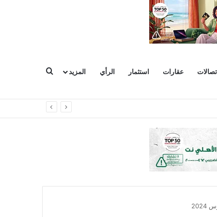
بحث عن
تصالات
عقارات
استثمار
الرأي
المزيد
وعات
202