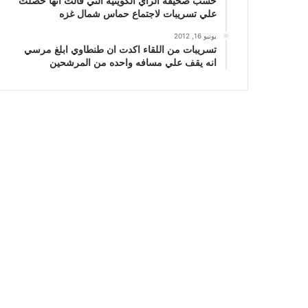
حسب صحيفة الراي الكويتيه التي قالت انها حصلت
علي تسريبات لاجتماع حماس شمال غزه
يونيو 16, 2012
تسريبات من اللقاء اكدت ان طنطاوي ابلغ مرسي
انه يقف علي مسافه واحده من المرشحين