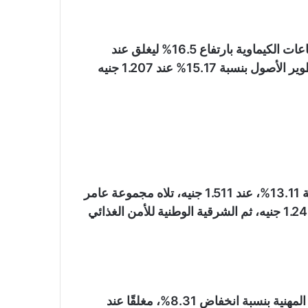
بينما جاء في المرتبة الرابعة سهم ممفيس للأدوية والصناعات الكيماوية بارتفاع 16.5% ليغلق عند
127.17 جنيه، وخامسًا شركة الشركة العربية لإدارة وتطوير الأصول بنسبة 15.17% عند 1.207 جنيه
بينما تصدر الأسهم الأكثر تراجعًا إيه كابيتال القابضة بنسبة 13.11%، عند 1.511 جنيه، تلاه مجموعة عامر
القابضة (عامر جروب) بنسبة تراجع بلغت 9.12% عند 1.245 جنيه، ثم الشرقية الوطنية للأمن الغذائي
وحلّ في المرتبة الرابعة سهم الوطنية للإسكان للنقابات المهنية بنسبة انخفاض 8.31%، مغلقًا عند