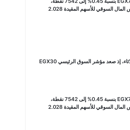
وبينما انخفض مؤشرا الشركات الصغيرة والمتوسطة EGX70 بنسبة 0.45% إلى 7542 نقطة،
وEGX100 بنسبة 0.01% عند 10536 نقطة، سجل رأس المال السوقي للأسهم المقيدة 2.028
تباين أداء مؤشرات البورصة المصرية بختام تعاملات الثلاثاء، إذ صعد مؤشر السوق الرئيسي EGX30
وبينما انخفض مؤشرا الشركات الصغيرة والمتوسطة EGX70 بنسبة 0.45% إلى 7542 نقطة،
وEGX100 بنسبة 0.01% عند 10536 نقطة، سجل رأس المال السوقي للأسهم المقيدة 2.028