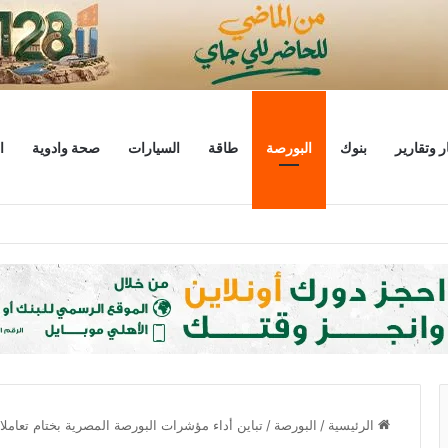
ر وتقارير
بنوك
البورصة
طاقة
السيارات
صحة وادوية
ا
ليار دولار
الرئيسية
/
البورصة
/
تباين أداء مؤشرات البورصة المصرية بختام تعاملات 