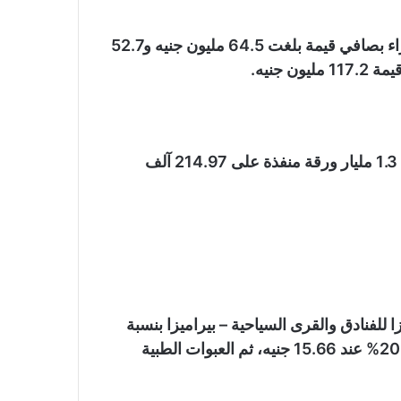
ومالت تعاملات المستثمرين المحليين والعرب نحو الشراء بصافي قيمة بلغت 64.5 مليون جنيه و52.7
 جنيه.
وسجل إجمالي قيمة التداول نحو 8.7 مليار جنيه والكمية 1.3 مليار ورقة منفذة على 214.97 آلف
يزا للفنادق والقرى السياحية – بيراميزا بنسبة
20% ليغلق عند 144 جنيها، تلاه العربية للأسمنت بنسبة 20% عند 15.66 جنيه، ثم العبوات الطبية