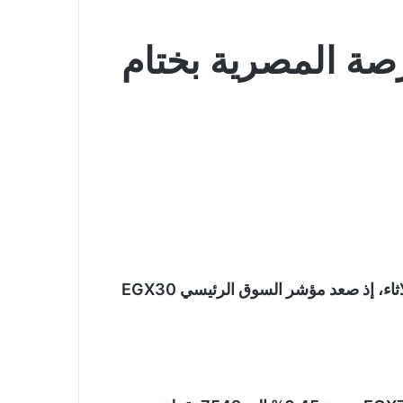
رصة المصرية بختام
تباين أداء مؤشرات البورصة المصرية بختام تعاملات الثلاثاء، إذ صعد مؤشر السوق الرئيسي EGX30