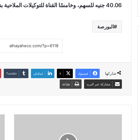
40.06 جنيه للسهم، وخامسًا القناة للتوكيلات الملاحية بنسبة تراجع 8.03% ليغلق عند 27.03 جنيه.
البورصة
شاركها
فيسبوك
X
لينكدإن
مشاركة عبر البريد
طباعة