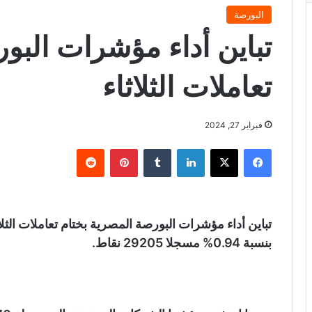
البورصة
تباين أداء مؤشرات البو
تعاملات الثلاثاء
فبراير 27, 2024
فيسبوك
X
لينكدإن
‏Tumblr
بينتيريست
‏Reddit
بنسبة 0.94% مسجلا 29205 نقاط.