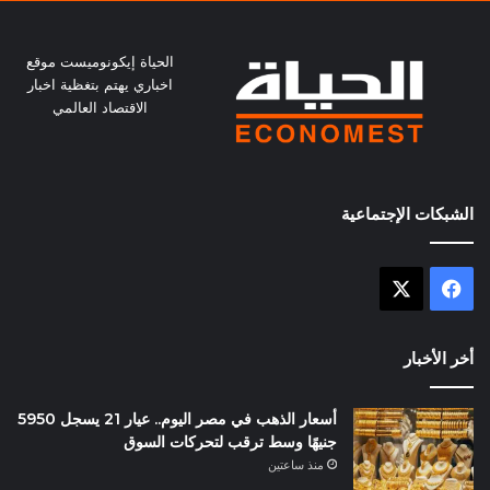
الحياة إيكونوميست موقع
اخباري يهتم بتغظية اخبار
الاقتصاد العالمي
الشبكات الإجتماعية
X
فيسبوك
أخر الأخبار
أسعار الذهب في مصر اليوم.. عيار 21 يسجل 5950
جنيهًا وسط ترقب لتحركات السوق
منذ ساعتين