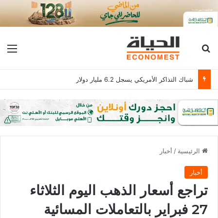
بحث عن
الق
رودري يمنح برشلونة الضوء الأخضر.. وصراع مرتقب مع ريال مدريد
الرئيسية
/
أخبار
أخبار
تراجع أسعار الذهب اليوم الثلاثاء
27 فبراير بالتعاملات المسائية