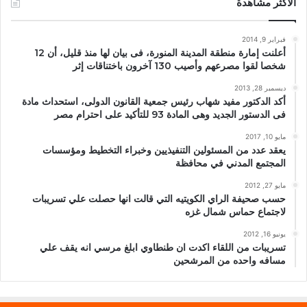
الأكثر مشاهدة
فبراير 9, 2014
أعلنت إمارة منطقة المدينة المنورة، فى بيان لها منذ قليل، أن 12
شخصا لقوا مصرعهم وأصيب 130 آخرون باختناقات إثر
ديسمبر 28, 2013
أكد الدكتور مفيد شهاب رئيس جمعية القانون الدولى، استحداث مادة
فى الدستور الجديد وهى المادة 93 للتأكيد على احترام مصر
مايو 10, 2017
يعقد عدد من المسئولين التنفيذيين وخبراء التخطيط ومؤسسات
المجتمع المدني في محافظة
مايو 27, 2012
حسب صحيفة الراي الكويتيه التي قالت انها حصلت علي تسريبات
لاجتماع حماس شمال غزه
يونيو 16, 2012
تسريبات من اللقاء اكدت ان طنطاوي ابلغ مرسي انه يقف علي
مسافه واحده من المرشحين