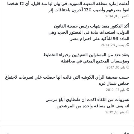
أعلنت إمارة منطقة المدينة المنورة، فى بيان لها منذ قليل، أن 12 شخصا
لقوا مصرعهم وأصيب 130 آخرون باختناقات إثر
فبراير 9, 2014
أكد الدكتور مفيد شهاب رئيس جمعية القانون
الدولى، استحداث مادة فى الدستور الجديد وهى
المادة 93 للتأكيد على احترام مصر
ديسمبر 28, 2013
يعقد عدد من المسئولين التنفيذيين وخبراء التخطيط
ومؤسسات المجتمع المدني في محافظة
مايو 10, 2017
حسب صحيفة الراي الكويتيه التي قالت انها حصلت علي تسريبات لاجتماع
حماس شمال غزه
مايو 27, 2012
تسريبات من اللقاء اكدت ان طنطاوي ابلغ مرسي
انه يقف علي مسافه واحده من المرشحين
يونيو 16, 2012