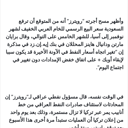
وأظهر مسح أجرته “رويترز” أنه من المتوقع أن ترفع
السعودية سعر البيع الرسمي للخام العربي الخفيف لشهر
نوفمبر إلى آسيا، للشهر الخامس على التوالي، وقال برايان
مارتن ودانيال هاينز المحللان في بنك إيه.إن.زد في مذكرة
إن “تغير اتجاه أسعار النفط في الآونة الأخيرة قد يكون سببا
لإبقاء أوبك + على اتفاق خفض الإمدادات دون تغيير في
اجتماع اليوم”.
في الوقت نفسه، قال مسؤول نفطي عراقي لـ”رويترز” إن
المحادثات لاستئناف صادرات النفط العراقي من خط
أنابيب يمر عبر تركيا لا تزال مستمرة، وذلك بعد يوم واحد
من إعلان تركيا أن العمليات ستبدأ مرة أخرى هذا الأسبوع
بعد توقف استمر ستة أشهر.