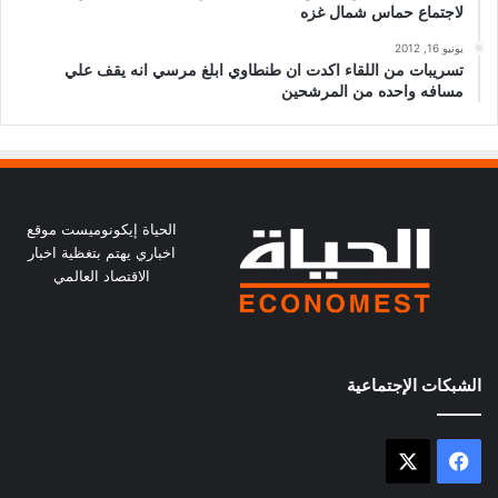
لاجتماع حماس شمال غزه
يونيو 16, 2012
تسريبات من اللقاء اكدت ان طنطاوي ابلغ مرسي انه يقف علي
مسافه واحده من المرشحين
الحياة إيكونوميست موقع
اخباري يهتم بتغظية اخبار
الاقتصاد العالمي
الشبكات الإجتماعية
X
فيسبوك