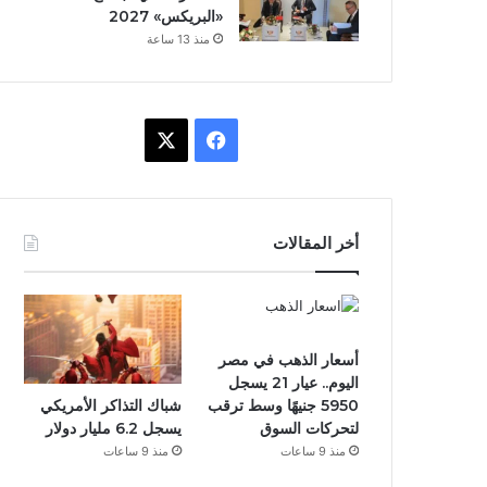
«البريكس» 2027
منذ 13 ساعة
ف
X
ي
س
أخر المقالات
ب
و
ك
أسعار الذهب في مصر
اليوم.. عيار 21 يسجل
شباك التذاكر الأمريكي
5950 جنيهًا وسط ترقب
يسجل 6.2 مليار دولار
لتحركات السوق
منذ 9 ساعات
منذ 9 ساعات