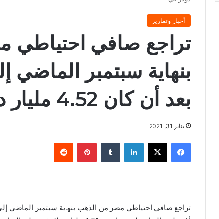
أخبار وتقارير
تراجع صافي احتياطي م
بعد أن كان 4.52 مليار دولار في
يناير 31, 2021
فيسبوك
X
لينكدإن
‏Tumblr
بينتيريست
‏Reddit