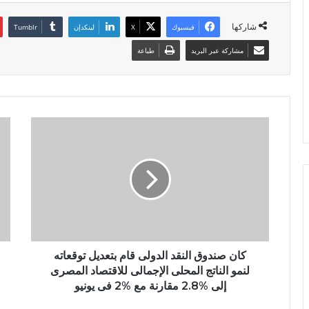
شاركها
فيسبوك
X
لينكدإن
مشاركة عبر البريد
طباعة
كان صندوق النقد الدولى قام بتعديل توقعاته
لنمو الناتج المحلى الإجمالى للاقتصاد المصرى
إلى %2.8 مقارنة مع %2 فى يونيو