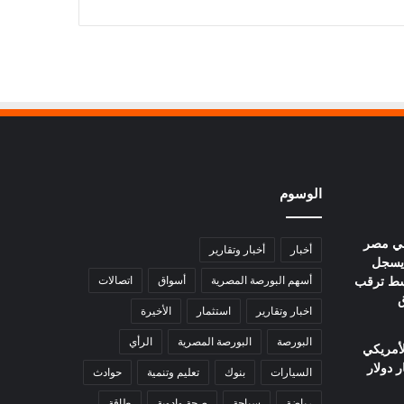
الوسوم
في مصر
أخبار
أخبار وتقارير
يوم.. عيار 21 يسجل
ا وسط ترقب
أسهم البورصة المصرية
أسواق
اتصالات
ق
اخبار وتقارير
استثمار
الأخيرة
البورصة
البورصة المصرية
الرأي
لأمريكي
السيارات
بنوك
تعليم وتنمية
حوادث
رياضة
سياحة
صحة وادوية
طاقة