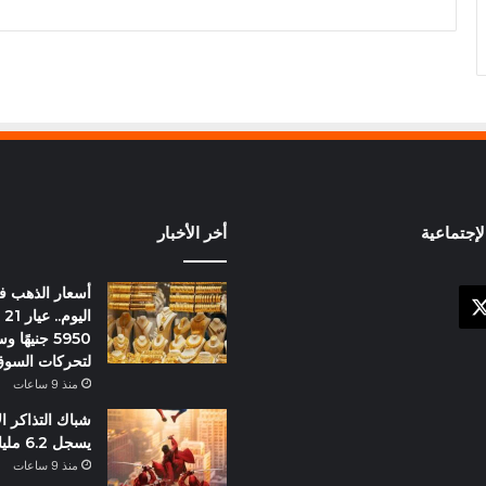
إجتماعية
أخر الأخبار
أسعار الذهب 
X
وك
ال
5950 جنيهً
لتحركات السو
منذ 9 ساعات
شباك التذاكر ا
يسجل 6.2 مليار دولار
منذ 9 ساعات