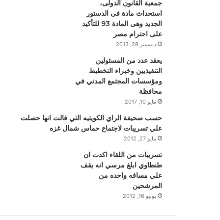
جمعية القانون الدولى،
استحداث مادة فى الدستور
الجديد وهى المادة 93 للتأكيد
على احترام مصر
ديسمبر 28, 2013
يعقد عدد من المسئولين
التنفيذيين وخبراء التخطيط
ومؤسسات المجتمع المدني في
محافظة
مايو 10, 2017
حسب صحيفة الراي الكويتيه التي قالت انها حصلت
علي تسريبات لاجتماع حماس شمال غزه
مايو 27, 2012
تسريبات من اللقاء اكدت ان
طنطاوي ابلغ مرسي انه يقف
علي مسافه واحده من
المرشحين
يونيو 16, 2012