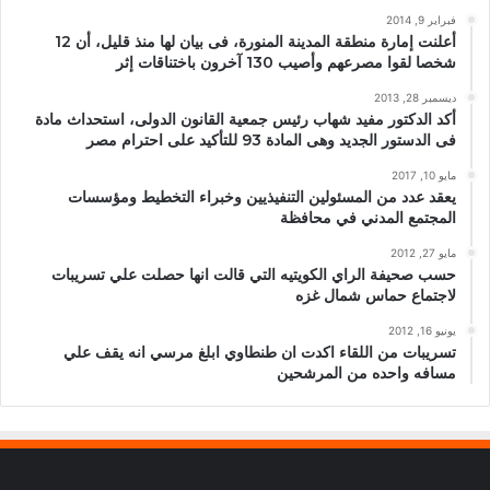
فبراير 9, 2014
أعلنت إمارة منطقة المدينة المنورة، فى بيان لها منذ قليل، أن 12
شخصا لقوا مصرعهم وأصيب 130 آخرون باختناقات إثر
ديسمبر 28, 2013
أكد الدكتور مفيد شهاب رئيس جمعية القانون الدولى، استحداث مادة
فى الدستور الجديد وهى المادة 93 للتأكيد على احترام مصر
مايو 10, 2017
يعقد عدد من المسئولين التنفيذيين وخبراء التخطيط ومؤسسات
المجتمع المدني في محافظة
مايو 27, 2012
حسب صحيفة الراي الكويتيه التي قالت انها حصلت علي تسريبات
لاجتماع حماس شمال غزه
يونيو 16, 2012
تسريبات من اللقاء اكدت ان طنطاوي ابلغ مرسي انه يقف علي
مسافه واحده من المرشحين