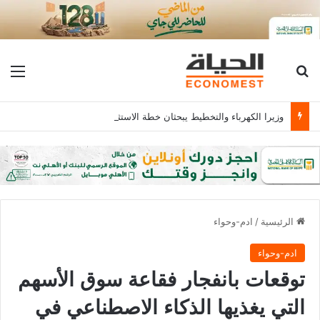
بحث عن
الق
وزيرا الكهرباء والتخطيط يبحثان خطة الاستثمارات العامة وتعزيز الشراكات وتوفير التمويلات المبتكرة للمشروعات
الرئيسية
/
ادم-وحواء
ادم-وحواء
توقعات بانفجار فقاعة سوق الأسهم
التي يغذيها الذكاء الاصطناعي في