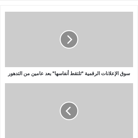
سوق الإعلانات الرقمية "تلتقط أنفاسها" بعد عامين من التدهور