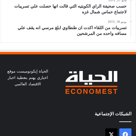
مايو 27, 2012
حسب صحيفة الراي الكويتيه التي قالت انها حصلت علي تسريبات
لاجتماع حماس شمال غزه
يونيو 16, 2012
تسريبات من اللقاء اكدت ان طنطاوي ابلغ مرسي انه يقف علي
مسافه واحده من المرشحين
الحياة إيكونوميست موقع
اخباري يهتم بتغظية اخبار
الاقتصاد العالمي
الشبكات الإجتماعية
X
فيسبوك