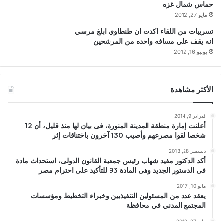
حماس شمال غزه
مايو 27, 2012
تسريبات من اللقاء اكدت ان طنطاوي ابلغ مرسي
انه يقف علي مسافه واحده من المرشحين
يونيو 16, 2012
الأكثر مشاهدة
فبراير 9, 2014
أعلنت إمارة منطقة المدينة المنورة، فى بيان لها منذ قليل، أن 12
شخصا لقوا مصرعهم وأصيب 130 آخرون باختناقات إثر
ديسمبر 28, 2013
أكد الدكتور مفيد شهاب رئيس جمعية القانون الدولى، استحداث مادة
فى الدستور الجديد وهى المادة 93 للتأكيد على احترام مصر
مايو 10, 2017
يعقد عدد من المسئولين التنفيذيين وخبراء التخطيط ومؤسسات
المجتمع المدني في محافظة