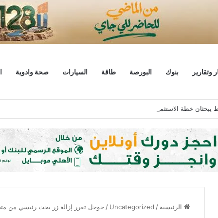
ر وتقارير
بنوك
البورصة
طاقة
السيارات
صحة وادوية
ا
يط يبحثان خطة الاستثمارات العامة وتعزيز الشراكات وتوفير التمويلات المبتكرة للم
الرئيسية
/
Uncategorized
/
جوجل تقرر إزالة زر بحث رئيسي من مت