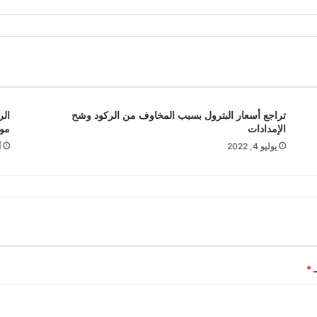
تراجع أسعار البترول بسبب المخاوف من الركود وشح
الر
الإمدادات
موح
يوليو 4, 2022
أ
ـ
*