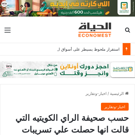
بحث عن
الق
استقرار ملحوظ يسيطر على أسواق الدواجن والبيض والكتكوت الأبيض يسجل 16جنيها
الرئيسية
/
اخبار-وتقارير
اخبار-وتقارير
حسب صحيفة الراي الكويتيه التي
قالت انها حصلت علي تسريبات