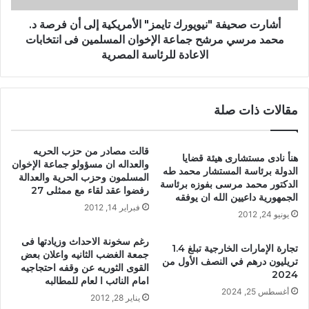
أشارت صحيفة "نيويورك تايمز" الأمريكية إلى أن فرصة د.
محمد مرسي مرشح جماعة الإخوان المسلمين فى انتخابات
الاعادة للرئاسة المصرية
مقالات ذات صلة
قالت مصادر من حزب الحريه
هنأ نادى مستشارى هيئة قضايا
والعداله ان مسؤولو جماعة الإخوان
الدولة برئاسة المستشار محمد طه
المسلمون وحزب الحرية والعدالة
الدكتور محمد مرسى بفوزه برئاسة
رفضوا عقد لقاء مع ممثلى 27
الجمهورية داعيين الله ان يوفقه
فبراير 14, 2012
يونيو 24, 2012
رغم سخونة الاحداث وزيادتها فى
تجارة الإمارات الخارجية تبلغ 1.4
جمعة الغضب الثانيه واعلان بعض
تريليون درهم في النصف الأول من
القوى الثوريه عن وقفه احتجاجيه
2024
امام النائب ا لعام للمطالبه
أغسطس 25, 2024
يناير 28, 2012