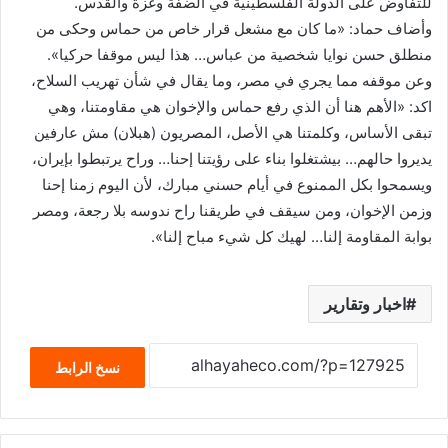
للتفاوض على الدولة الفلسطينية في الضفة وغزة والقدس.
وأضاف حماد: «ما كان مع مشعل قرار خاص من حماس وحكى من
منطلق حسن نوايا شخصية من عباس… هذا ليس موقفا حركيا».
وعن موقفه مما يجري في مصر، وما يقال في شأن تهريب السلاح،
اكد: «الأهم هنا أن الذي رفع حماس والإخوان هي مقاومتنا، وهي
تبقى الأساس، وكلمتنا هي الأصل، المصريون (هبلان) مش عارفين
يديروا حالهم… بيشتغلوا بناء على رؤيتنا إحنا… وراح يرتبطوا بإيران،
ويسمحوا بكل الممنوع في أيام حسني مبارك، لأن اليوم زمنا إحنا
وزمن الإخوان، ومن سيقف في طريقنا راح ندوسه بلا رجعة، ومصر
بوابة المقاومة إلنا… لهيك كل شيء مباح إلنا».
اخبار وتقارير
نسخ الرابط