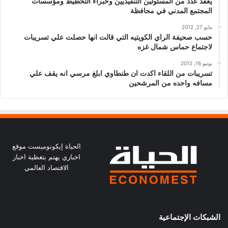
يعقد عدد من المسئولين التنفيذيين وخبراء التخطيط ومؤسسات
المجتمع المدني في محافظة
مايو 27, 2012
حسب صحيفة الراي الكويتيه التي قالت انها حصلت علي تسريبات
لاجتماع حماس شمال غزه
يونيو 16, 2012
تسريبات من اللقاء اكدت ان طنطاوي ابلغ مرسي انه يقف علي
مسافه واحده من المرشحين
الحياة إيكونوميست موقع
اخباري يهتم بتغظية اخبار
الاقتصاد العالمي
الشبكات الإجتماعية