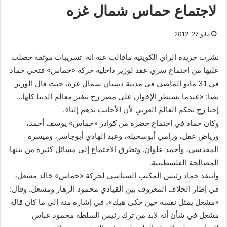
لاجتماع حماس شمال غزه
مايو 27, 2012
نشرت جريدة الراي الكويتيه ماقالت عنه انه تسريبات موثقة حصلت
عليها من اجتماع سري عقد لوزير داخلية حركة «حماس» فتحي حماد
في 31 مايو الماضي في مدينة ديسان شمال غزة، حيث قال الوزير
نصا: «عندما يسيطر الإخوان على مصر رح تتغير معالم الدنيا كلها…
إحنا رح نحكم العالم العربي لأن الأجانب بدهم إلنا».
وكان حماد في اجتماع حضره من كوادر «حماس» يوسف أحمد،
ورياض عقل، ورامي أبوسخيلة، وعبد الهادي أبوجاسر، وميسرة
المقدسي، وأحمد علوان. وتطرق الاجتماع إلى مسائل كثيرة من بينها
المصالحة الفلسطينية.
وانتقد حماد رئيس المكتب السياسي لحركة «حماس» خالد مشعل،
في إطار الخلاف المعروف بين القيادي محمود الزهار ومشعل. وقال:
«مشعل يمثل نفسه حين حكى هيك»، في إشارة منه إلى ما كان قاله
مشعل في شأن أنه لابد من ترك رئيس السلطة محمود عباس