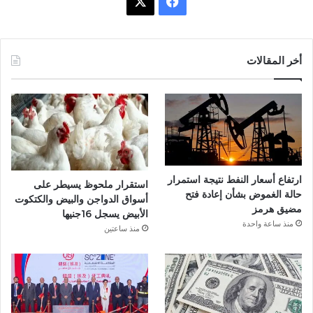
ف
X
ي
س
أخر المقالات
ب
و
ك
ارتفاع أسعار النفط نتيجة استمرار
استقرار ملحوظ يسيطر على
حالة الغموض بشأن إعادة فتح
أسواق الدواجن والبيض والكتكوت
مضيق هرمز
الأبيض يسجل 16جنيها
منذ ساعة واحدة
منذ ساعتين