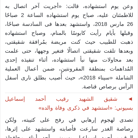
وعن يوم استشهاده، قالت: «أجريت آخر اتصال به
للاطمئنان عليه، صباح يوم استشهاده الساعة 2 صباحًا
26 مارس 2018، واستشهد بعدها فى السادسة صباحًا،
وقبلها بأيام رأيت كابوسًا بالمنام، وصباح استشهاده
ذهبت للطبيب حيث كنت مريضة بمُرافقة شقيقتى،
وبعدها تلقت شقيقتى اتصالًا فتغير وجهها، حتى علمت
بعد محاولات منها نبأ استشهاده، أثناء تنفيذه إحدى
المُداهمات بمنطقة المقرونتين، ضمن أعمال العملية
الشاملة «سيناء 2018»، حيث أُصيب بطلق نارى أسفل
الرأس برصاص قناصة.
◄
شقيق الشهيد رقيب أحمد إسماعيل
بسيوني: «استشهد في ذكرى وفاة والده»
تصدى لهجوم إرهابي في رفح على كتيبته، ولكن
رصاصة الغدر سارعت فأصابته واستشهد على إثرها،
الرقيب أحمد إسماعيل بسيوني أحد أبناء محافظة