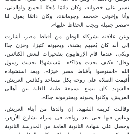
نسير على خطواته، وكان دائمًا مُحبًا للجميع ولوالدتى،
وأنا وإخوتى «محمد وجومانة»، وكان دائمًا يقول لنا
«مصر جميلة ويجب الحفاظ عليها».
وعن علاقته بشركاء الوطن من أقباط مصر، أشارت
إلى أنه كان يُحبهم بشدة، ويحبونه كثيرًا، وحزن جدًا
وبكى، عندما قام الإرهابيون بتفجيرات لبعض الكنائس،
وقال: «كيف يحدث هذا؟!».. مُستشهدًا بحديث رسول
الله «استوصوا بأقباط مصر خيرًا»، وبعد استشهاده
أُقيمت الصلاة على روحه بكل مساجد وكنائس العريش،
فالشهيد كان يتمتع بسمعة طيبة للغاية بين أهالى
العريش، وكانوا يحبونه ويحترمونه جدًا».
وقالـت كريمة الشهيد، إن والدها من أبناء العريش،
وعاش فيها حتى بعد زواجه فى منزله بشارع الأزهر،
وحصل على شهادة الثانوية العامة من المدرسة الثانوية