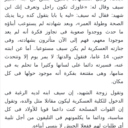
سيف وقال له: «عاوزك تكون راجل وتعرف إنك ابن
شهيد: فقال له سيف: «ليه يا بابا بتقول كده ربنا يديك
الصحة وطولة العمر»، وبعد شهادته لم يستوعب أبناؤه
ما حدث ووجدوا صعوبة فى تجاوز فكرة أنه لم يعد
موجودا معهم، فهم إلى الآن متأثرون بشهادته، وفى
جنازته العسكرية لم يكن سيف مستوعبا.. أما عن ابنته
حنين، 14 عاما، فتقول والدتها: لا يمر يوم إلا وتتحدث
عنه، فسيرته دائما على لسانها وكثيرا ما تحلم به فى
منامها، وهى مقتنعة بفكرة أنه موجود حولها فى كل
مكان.
وتقول زوجة الشهيد، إن سيف ابنه لديه الرغبة فى
الدخول للكلية العسكرية ليكون مقاتلا مثل والده، وتقول
إن القوات المسلحة كنت داعما قويا للأولاد فى كل
مناسبة، ودائما ما يكلمونهم فى التليفون من أجل تلبية
أى طلبات لهم ففعلا الجيش لا ينسى أبناءه.