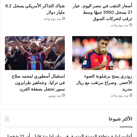
أسعار الذهب في مصر اليوم.. عيار
شباك التذاكر الأمريكي يسجل 6.2
21 يسجل 5950 جنيهًا وسط
مليار دولار
ترقب لتحركات السوق
منذ يوم واحد
منذ يوم واحد
رودري يمنح برشلونة الضوء
استقبال أسطوري لمحمد صلاح
الأخضر.. وصراع مرتقب مع ريال
في تركيا.. وجماهير طرابزون
مدريد
سبور تحتفل بصفقة القرن
منذ يوم واحد
منذ يومين
الأكثر شيوعا
أعلنت إمارة منطقة المدينة المنورة، فى بيان لها منذ قليل، أن 12 شخصا