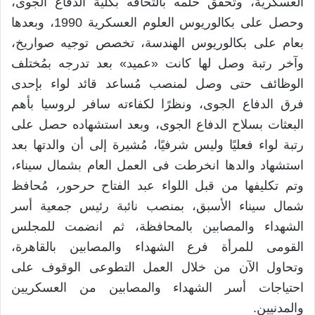
العسكرية، وتحقق حلمه بالتحاقه بكلية الدفاع الجوى،
وحصل على بكالوريوس العلوم العسكرية 1990، وبعدها
بعام على بكالوريوس الهندسة، تخصص توجيه صواريخ،
وآخر رتبة وصل لها كانت «عميد» بعد تدرجه بمُختلف
الوظائف حتى وصل لمنصب مُساعد قائد لواء بإحدى
فرق الدفاع الجوى، ونظرًا لكفاءته سافر لروسيا بأهم
البعثات بسلاح الدفاع الجوى، وبعد استشهاده حصل على
رتبة لواء فعليًا وليس شرفيًا، مُشيرة إلى أن والدتها بعد
استشهاد والدها انخرطت فى العمل العام بشمال سيناء،
وتم تكليفها من قبل اللواء عبد الفتاح حرحور، مُحافظ
شمال سيناء الأسبق، بمنصب نائبة رئيس جمعية أسر
الشهداء والمصابين بالمحافظة، ثم انضمت للمجلس
القومى للمرأة فرع الشهداء والمصابين بالقاهرة،
وتحاول الآن من خلال العمل التطوعى الوقوف على
احتياجات أسر الشهداء والمصابين من العسكريين
والمدنيين.