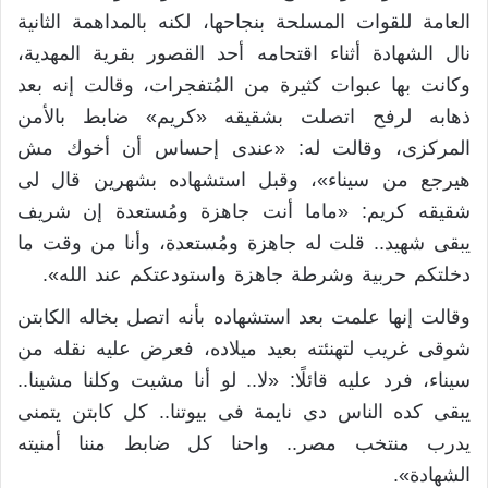
العامة للقوات المسلحة بنجاحها، لكنه بالمداهمة الثانية
نال الشهادة أثناء اقتحامه أحد القصور بقرية المهدية،
وكانت بها عبوات كثيرة من المُتفجرات، وقالت إنه بعد
ذهابه لرفح اتصلت بشقيقه «كريم» ضابط بالأمن
المركزى، وقالت له: «عندى إحساس أن أخوك مش
هيرجع من سيناء»، وقبل استشهاده بشهرين قال لى
شقيقه كريم: «ماما أنت جاهزة ومُستعدة إن شريف
يبقى شهيد.. قلت له جاهزة ومُستعدة، وأنا من وقت ما
دخلتكم حربية وشرطة جاهزة واستودعتكم عند الله».
وقالت إنها علمت بعد استشهاده بأنه اتصل بخاله الكابتن
شوقى غريب لتهنئته بعيد ميلاده، فعرض عليه نقله من
سيناء، فرد عليه قائلًا: «لا.. لو أنا مشيت وكلنا مشينا..
يبقى كده الناس دى نايمة فى بيوتنا.. كل كابتن يتمنى
يدرب منتخب مصر.. واحنا كل ضابط مننا أمنيته
الشهادة».