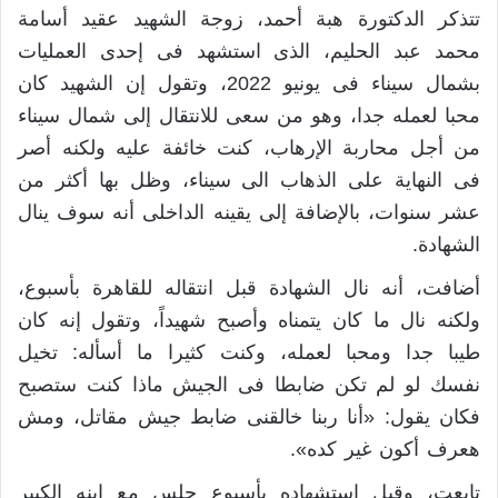
تتذكر الدكتورة هبة أحمد، زوجة الشهيد عقيد أسامة
محمد عبد الحليم، الذى استشهد فى إحدى العمليات
بشمال سيناء فى يونيو 2022، وتقول إن الشهيد كان
محبا لعمله جدا، وهو من سعى للانتقال إلى شمال سيناء
من أجل محاربة الإرهاب، كنت خائفة عليه ولكنه أصر
فى النهاية على الذهاب الى سيناء، وظل بها أكثر من
عشر سنوات، بالإضافة إلى يقينه الداخلى أنه سوف ينال
الشهادة.
أضافت، أنه نال الشهادة قبل انتقاله للقاهرة بأسبوع،
ولكنه نال ما كان يتمناه وأصبح شهيداً، وتقول إنه كان
طيبا جدا ومحبا لعمله، وكنت كثيرا ما أسأله: تخيل
نفسك لو لم تكن ضابطا فى الجيش ماذا كنت ستصبح
فكان يقول: «أنا ربنا خالقنى ضابط جيش مقاتل، ومش
هعرف أكون غير كده».
تابعت، وقبل استشهاده بأسبوع جلس مع ابنه الكبير