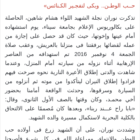
حــب الوطـن.. وبكى لتفجـير الكـنائس»
تذكرت نوران نجلة الشهيد اللواء هشام شاهين، الحاصلة
على بكالوريوس الإعلام بجامعة سيناء، يوم استشهاده
أمام عينها وإخوتها، حيث كان قد حصل على إجازة من
عمله لقضائها برفقتنا فى منزلنا بالعريش، وعقب صلاة
الجمعة 4 نوفمبر 2016 تم استهدافه من العناصر
الإرهابية أثناء نزوله من سيارته أمام المنزل، وعندما
شاهدت والدتى إطلاق الأعيرة النارية نحوه صرخت فيهم
فزادوا إطلاق النيران ليتأكدوا من موته ثم أنزلوه من
السيارة وسرقوها، وحدثت الواقعة أمامنا بحضور
أخي محمـد، وكان وقتها بالصف الأول الثانوى، وقال:
«بابا راح عـــند ربنا»، وبعدها كان مُصممًا على الالتحاق
بالكلية البحرية لاستكمال مسيرة والده الشهيد.
وشددت نوران، على أن الشهيد زرع فى أولاده حب
الوطن والانتماء، ومراعاة الله فى كل شيء فأصبحنا