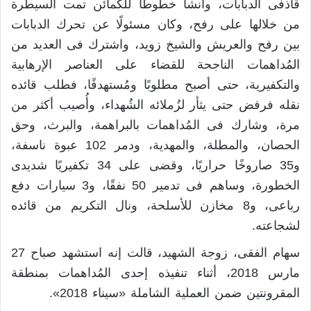
قاذفى الدبابات، وأنشأ خطوطًا للكمائن تمت السيطرة
من خلالها على رفح، وكان مسئولًا عن تحرك الدبابات
بين رفح والعريش والشيخ زويد، واشترك فى العديد من
المُداهمات الناجحة للقضاء على العناصر الإرهابية
والتكفيرية، حتى أصبح مطلوبًا ومُستهدفًا، فطلب قائده
نقله فرفض حتى يثأر لزُملائه الشُهداء، وأُصيب أكثر من
مرة، وشارك فى المُداهمات بالبراهمة، والبرث، وحق
الحصان، والمطلة، والمهدية، ودمر 102 عبوة ناسفة،
و35 صاروخًا حراريًا، وقضى على 34 تكفيريًا شديدى
الخطورة، وساهم فى تدمير 50 نفقًا، و3 سيارات دفع
رباعى، و8 مخازن للأسلحة، ونال التكريم من قائده
لشجاعته.
سهام الفقى، زوجة الشهيد، قالت إنه استشهد صباح 27
مارس 2018، أثناء تنفيذه إحدى المُداهمات بمنطقة
المقرونتين ضمن العملية الشاملة «سيناء 2018».