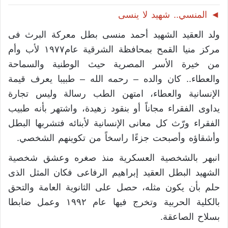
◄ المنسي.. شهيد لا ينسى
ولد العقيد الشهيد أحمد منسى بطل معركة البرث فى
مركز منيا القمح بمحافظة الشرقية عام١٩٧٧ لأب وأم
من خيرة الأسر المصرية حيث الوطنية والسماحة
والعطاء.. كان والده – رحمه الله – طبيبا يعرف قيمة
الإنسانية والعطاء، امتهن الطب رسالة وليس تجارة
يداوى الفقراء مجاناً أو بنقود زهيدة، واشتهر بأنه طبيب
الفقراء ورّث كل معانى الإنسانية لأبنائه فتشربها البطل
وأشقاؤه وأصبحت جزءًا راسخاً من تكوينهم الشخصي.
انبهر بالشخصية العسكرية منذ صغره وعشق شخصية
الشهيد البطل العقيد إبراهيم الرفاعى فكان المثل الذى
حلم بأن يكون مثله، حصل على الثانوية العامة والتحق
بالكلية الحربية وتخرج فيها عام ١٩٩٢ وعمل ضابطا
بسلاح الصاعقة.