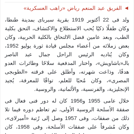
◄ الفريق عبد المنعم رياض «راهب العسكرية»
ولد فى 22 أكتوبر 1919 بقرية سبرباى بمدينة طنطا،
وكان طفلًا ذكيًا يُحب الاستطلاع والاكتشاف، التحق بكلية
الطب، وبعد عامين فضل الالتحاق بالكلية الحربية، وكان
بعض زملائه من أعضاء مجلس قيادة ثورة يوليو 1952،
وكان يُناديه الرئيس الراحل جمال عبد الناصر
بالـ«باشاويش»، واختار المدفعية سلاحًا وطائرات العدو
هدفًا، وذاعت شهرته، وأطلق على فرقته «الطوبجى
المصرى»، وكان مُحبًا للعلم، تواقًا للمعرفة، يُجيد
الإنجليزية، والفرنسية، والألمانية، والروسية.
خلال عامى 1955 و1956 كان له دور فنى فعال فى
صفقة الأسلحة الروسية الأولى، ثم تعاظم دوره فيما تلا
ذلك من صفقات، وفى 1957 وصل إلى رُتبة «أميرلاى»،
وكان مُشرفاً على صفقات الأسلحة، وفى 1958، كان