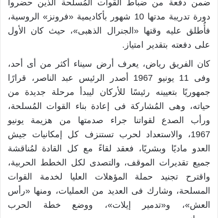
ضمن دفعة من ضباط القوات المُسلحة الذين حضروا
دورة تدريبة مدتها 10 شهور بأكاديمية «فرونز» الروسية،
فأُطلق عليه وقتها «الجنرال الذهبى»، حيث كان الأول
على دفعته بتقدير امتياز.
كان الفريق رياض، يعرف أرض سيناء أكثر من أى أحد،
وفى 11 يونيو 1967 أصدر الرئيس عبد الناصر، قرارًا
جمهوريًا بتعيينه رئيسًا للأركان ليبدأ مرحلة جديدة من
حياته، وهى المُشاركة فى إعادة بناء القوات المُسلحة،
ورأب الصدع لقواتنا جراء صدمتها من هزيمة يونيو
1967، والاستعداد لحرب تستنزف كل إمكانيات جيش
العدو ماديًا وبشريًا، فعقد لقاءً مع كل القادة لمُناقشة
جميع تقديرات الموقف، والتصدى لكل الخطط الحربية،
واقترح تجنيد حملة المؤهلات العليا لخدمة القوات
المسلحة، وشارك فى العديد من العمليات، ومنها «رأس
العش»، و«تدمير إيلات»، ووضع خطة الحرب