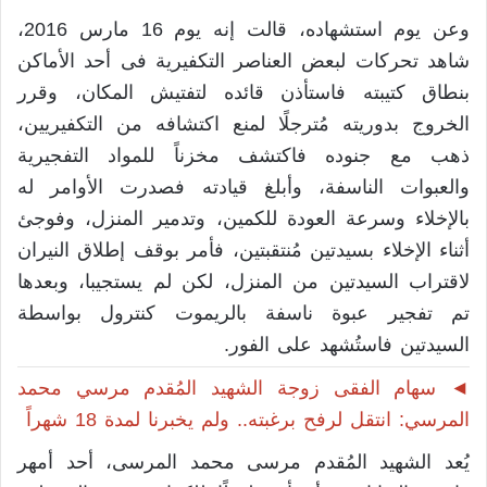
وعن يوم استشهاده، قالت إنه يوم 16 مارس 2016،
شاهد تحركات لبعض العناصر التكفيرية فى أحد الأماكن
بنطاق كتيبته فاستأذن قائده لتفتيش المكان، وقرر
الخروج بدوريته مُترجلًا لمنع اكتشافه من التكفيريين،
ذهب مع جنوده فاكتشف مخزناً للمواد التفجيرية
والعبوات الناسفة، وأبلغ قيادته فصدرت الأوامر له
بالإخلاء وسرعة العودة للكمين، وتدمير المنزل، وفوجئ
أثناء الإخلاء بسيدتين مُنتقبتين، فأمر بوقف إطلاق النيران
لاقتراب السيدتين من المنزل، لكن لم يستجيبا، وبعدها
تم تفجير عبوة ناسفة بالريموت كنترول بواسطة
السيدتين فاستُشهد على الفور.
◄ سهام الفقى زوجة الشهيد المُقدم مرسي محمد
المرسي: انتقل لرفح برغبته.. ولم يخبرنا لمدة 18 شهراً
يُعد الشهيد المُقدم مرسى محمد المرسى، أحد أمهر