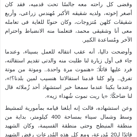
وقضى كل راحته معه جالسًا تحت قدميه، فقد كان
أصغر إخوته، ولديه شقيقه الأكبر مُهندس زراعى، وأربع
شقيقات كلهن مُتزوجات، وكان حنونًا للغاية فى تعامله
معى أنا وشقيقى محمد، فتعلمنا منه الانضباط واحترام
الآخر ومُساعدة الكبير.
وأوضحت داليا، أنه عقب انتقاله للعمل بسيناء، وعندما
جاء فى أول زيارة لنا طلبت منه والدتى تقديم استقالته،
فرد عليها قائلًا: «هنموت مرة واحدة.. وموتة من موتة
تفرق.. ولو كلنا قدمنا استقالاتنا هنسيب لمين بلدنا؟!»،
وعندما بكينا عندما سمعنا خبر استشهاد أحد زُملائه قال
لنا ضاحكًا: «يا ريت نموت شُهداء زيه».
وعن استشهاده، قالت إنه أبلغنا قيامه بمأمورية لتمشيط
وسط وشمال سيناء بمساحة 400 كيلومتر، بداية من
منطقة المنبطح وحتى منطقة القسيمة، وكان الشهيد
قائدًا لـ20 مُدرعة، ومع كل هذه المُدرعات رفض الشهيد