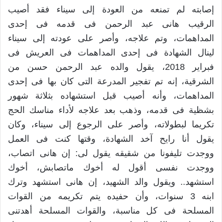
إصابته لم تمنعه من العودة إلى سيناء فقد أصيب
الرقيب هانى عبد الرحمن فى قدمه فى إحدى
المداهمات، وتم علاجه، وأصر على عودته إلى سيناء
لينال الشهادة فى إحدى المداهمات فى العريش فى
فبراير 2018، يقول والده عبد الرحمن حسن من
الشرقية، إنه تم تفجير المدرعة التى كان بها فى إحدى
المداهمات، وأنه أصيب قبل استشهاده بثلاثة شهور
بشظية فى قدمه، وذهب بعد علاجه لأداء مناسك الحج
تكريما لبطولاته، وأصر على الرجوع إلى سيناء، وكان
يقول أنا رايح آخد الشهادة، وقتها كنت فى العمل
ووجدت تليفونا من شقيقه يقول لى: إن هانى اتصاب،
ووجدت نفسى أقول له أخوك ماتصابش، أخوك
استشهد.. ويقول والد الشهيد، إن هانى استشهد وترك
ابنه 3 سنوات، وأن حفيده يتم تكريمه من القوات
المسلحة فى كل مناسبة، والقوات المسلحة أهدتنى