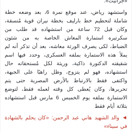
«جرانيت».
واستشهد رياض، عند موقع نمرة 6، بعد وضعه خطة
شاملة لتحطيم خط بارليف بخطة نيران قوية مُنسقة،
وكان قبل 72 ساعة من استشهاده قد طلب من
سكرتيره استمارة المعاش الخاصة به من شئون
الضباط، لكى يصرف الورثة معاشه، بعد أن تذكر أنه لم
يملأ هذه الاستمارة بملفه العسكرى، وحدد فيها اسم
شقيقته الدكتورة ذاكية، وريثة لكل مُستحقاته حال
استشهاده، فهو لم يتزوج، وظل راهبًا على الجبهة،
واكتفى فقط بالارتباط بالأرض المصرية حتى يتم
تحريرها، وكان يُعطى كل وقته لعمله فقط، لتوضع
الاستمارة بملفه يوم الخميس 6 مارس قبل استشهاده
بثلاثة أيام فقط
◄ والد الشهيد هاني عبد الرحمن: «كان يحلم بالشهادة
في سيناء»