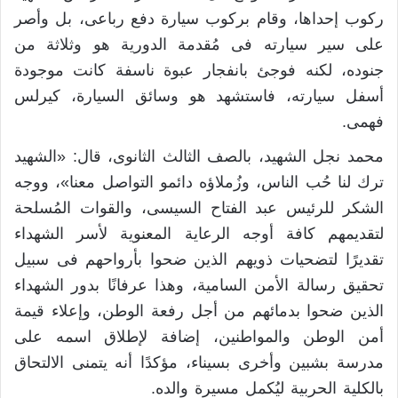
ركوب إحداها، وقام بركوب سيارة دفع رباعى، بل وأصر
على سير سيارته فى مُقدمة الدورية هو وثلاثة من
جنوده، لكنه فوجئ بانفجار عبوة ناسفة كانت موجودة
أسفل سيارته، فاستشهد هو وسائق السيارة، كيرلس
فهمى.
محمد نجل الشهيد، بالصف الثالث الثانوى، قال: «الشهيد
ترك لنا حُب الناس، وزُملاؤه دائمو التواصل معنا»، ووجه
الشكر للرئيس عبد الفتاح السيسى، والقوات المُسلحة
لتقديمهم كافة أوجه الرعاية المعنوية لأسر الشهداء
تقديرًا لتضحيات ذويهم الذين ضحوا بأرواحهم فى سبيل
تحقيق رسالة الأمن السامية، وهذا عرفانًا بدور الشهداء
الذين ضحوا بدمائهم من أجل رفعة الوطن، وإعلاء قيمة
أمن الوطن والمواطنين، إضافة لإطلاق اسمه على
مدرسة بشبين وأخرى بسيناء، مؤكدًا أنه يتمنى الالتحاق
بالكلية الحربية ليُكمل مسيرة والده.