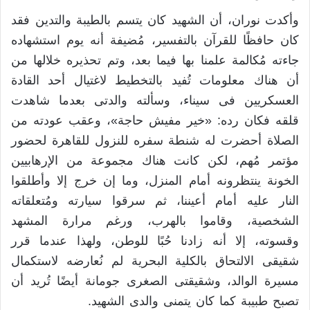
وأكدت نوران، أن الشهيد كان يتسم بالطيبة والتدين فقد
كان حافظًا للقرآن بالتفسير، مُضيفة أنه يوم استشهاده
جاءته مُكالمة علمنا بها فيما بعد، وتم تحذيره خلالها من
أن هناك معلومات تُفيد بالتخطيط لاغتيال أحد القادة
العسكريين فى سيناء، وسألته والدتى بعدما شاهدت
قلقه فكان رده: «خير مفيش حاجة»، وعقب عودته من
الصلاة أحضرت له شنطة سفره للنزول للقاهرة لحضور
مؤتمر مُهم، لكن كانت هناك مجموعة من الإرهابيين
الخونة ينتظرونه أمام المنزل، وما إن خرج إلا وأطلقوا
النار عليه أمام أعيننا، ثم سرقوا سيارته ومُتعلقاته
الشخصية، وقاموا بالهرب، ورغم مرارة المشهد
وقسوته، إلا أنه زادنا حُبًا للوطن، ولهذا عندما قرر
شقيقى الالتحاق بالكلية البحرية لم نُعارضه لاستكمال
مسيرة الوالد، وشقيقتى الصغرى جومانة أيضًا تُريد أن
تصبح طبيبة كما كان يتمنى والدى الشهيد.