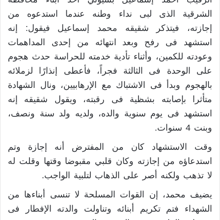
الشرقية الذى لبى نداء وطنه عندما استدعوه من
إجازته، فيتذكر شقيقه محمد إسماعيل فيقول: إنه
استشهد فى رفح وبعد انتهائه من إحدى المداهمات
وعودته للكمين، وأثناء تأدية خدمته للحراسة حدث هجوم
على الوحدة فى الثالثة فجراً، فأعطى إنذارًا لزملائه
بالهجوم وبدأ فى الاشتباك مع الإرهابيين، ونال الشهادة
متأثرا بإصابته بشظية فى رقبته، ويقول شقيقه إنه
استشهد فى يوم سنوية والده، ولديه ولد سنة ونصف،
وبنت 4 سنوات.
وقت الاستشهاد كان من المفترض أنه إجازة وتم
استدعاؤه من إجازته وكان قلبي مقبوضا وقتها وقلت له
لا تذهب ولكنه أصر على الذهاب لتلبية الواجب.
يضيف محمد، إن القوات المسلحة لا تنسى أبناءها من
الشهداء فتم تكريم أبنائه وتناولت والدته الإفطار فى