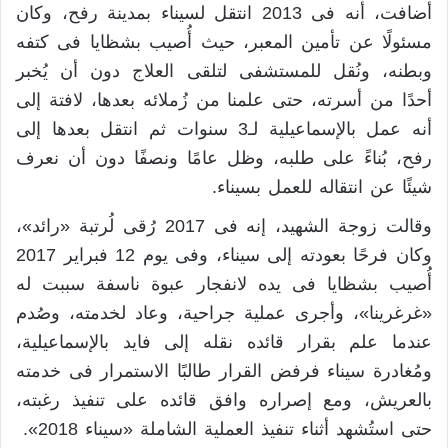
أضافت، أنه فى 2013 انتقل لسيناء بمدينة رفح، وكان
مسئولًا عن تأمين المعبر، حيث أُصيب بشظايا فى كتفه
وبطنه، ونُقل للمستشفى لتلقى العلاج دون أن يُخبر
أحدًا من أسرته، حتى علمنا من زُملائه بعدها، لافتة إلى
أنه عمل بالإسماعيلية لـ3 سنوات ثم انتقل بعدها إلى
رفح، بُناءً على طلبه، وظل عامًا ونصفًا دون أن نعرف
شيئًا عن انتقاله للعمل بسيناء.
وقالت زوجة الشهيد، إنه فى 2017 رُقى لُرتبة «رائد»،
وكان فرحًا بعودته إلى سيناء، وفى يوم 12 فبراير 2017
أُصيب بشظايا فى يده لانفجار عبوة ناسفة سببت له
«غرغرينا»، وأجرى عملية جراحية، وعاد لخدمته، وصُدم
عندما علم بقرار قائده نقله إلى فايد بالإسماعيلية،
ومُغادرة سيناء فرفض القرار طالبًا الاستمرار فى خدمته
بالعريش، ومع إصراره وافق قائده على تنفيذ رغبته،
حتى استُشهد أثناء تنفيذ العملية الشاملة «سيناء 2018».