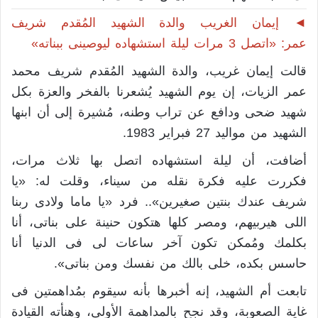
◄ إيمان الغريب والدة الشهيد المُقدم شريف
عمر: «اتصل 3 مرات ليلة استشهاده ليوصينى ببناته»
قالت إيمان غريب، والدة الشهيد المُقدم شريف محمد
عمر الزيات، إن يوم الشهيد يُشعرنا بالفخر والعزة بكل
شهيد ضحى ودافع عن تراب وطنه، مُشيرة إلى أن ابنها
الشهيد من مواليد 27 فبراير 1983.
أضافت، أن ليلة استشهاده اتصل بها ثلاث مرات،
فكررت عليه فكرة نقله من سيناء، وقلت له: «يا
شريف عندك بنتين صغيرين».. فرد «يا ماما ولادى ربنا
اللى هيربيهم، ومصر كلها هتكون حنينة على بناتى، أنا
بكلمك ومُمكن تكون آخر ساعات لى فى الدنيا أنا
حاسس بكده، خلى بالك من نفسك ومن بناتى».
تابعت أم الشهيد، إنه أخبرها بأنه سيقوم بمُداهمتين فى
غاية الصعوبة، وقد نجح بالمداهمة الأولى، وهنأته القيادة