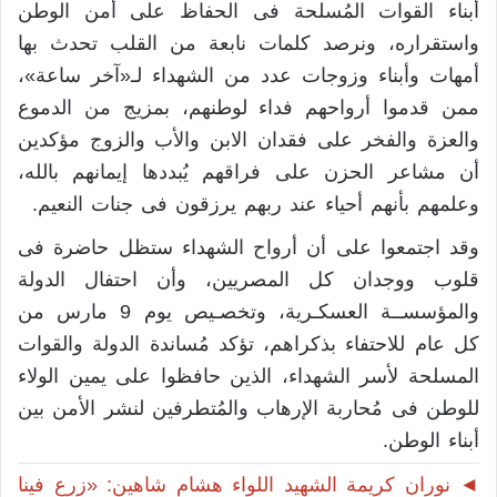
أبناء القوات المُسلحة فى الحفاظ على أمن الوطن
واستقراره، ونرصد كلمات نابعة من القلب تحدث بها
أمهات وأبناء وزوجات عدد من الشهداء لـ«آخر ساعة»،
ممن قدموا أرواحهم فداء لوطنهم، بمزيج من الدموع
والعزة والفخر على فقدان الابن والأب والزوج مؤكدين
أن مشاعر الحزن على فراقهم يُبددها إيمانهم بالله،
وعلمهم بأنهم أحياء عند ربهم يرزقون فى جنات النعيم.
وقد اجتمعوا على أن أرواح الشهداء ستظل حاضرة فى
قلوب ووجدان كل المصريين، وأن احتفال الدولة
والمؤسســة العسكـرية، وتخصـيص يوم 9 مارس من
كل عام للاحتفاء بذكراهم، تؤكد مُساندة الدولة والقوات
المسلحة لأسر الشهداء، الذين حافظوا على يمين الولاء
للوطن فى مُحاربة الإرهاب والمُتطرفين لنشر الأمن بين
أبناء الوطن.
◄ نوران كريمة الشهيد اللواء هشام شاهين: «زرع فينا