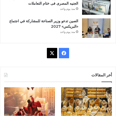
الجنيه المصرى فى ختام التعاملات
منذ يوم واحد
الصين تدعو وزير الصناعة للمشاركة في اجتماع
«البريكس» 2027
منذ يوم واحد
ف
X
ي
س
أخر المقالات
ب
و
ك