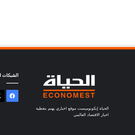
الشبكات ال
فيسب
الحياة إيكونوميست موقع اخباري يهتم بتغظية
اخبار الاقتصاد العالمي