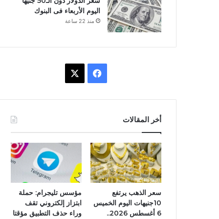
سعر الدولار دون الـ50 جنيها
اليوم الأربعاء فى البنوك
منذ 22 ساعة
ف
X
ي
س
أخر المقالات
ب
و
ك
سعر الذهب يرتفع
مؤسس تليجرام: حملة
10جنيهات اليوم الخميس
ابتزاز إلكتروني تقف
6 أغسطس 2026..
وراء حذف التطبيق مؤقتا