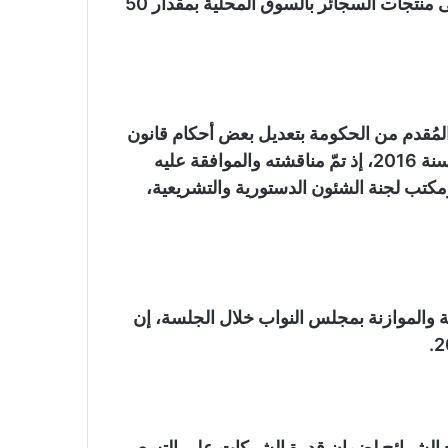
ويتضمن مشروع القانون زيادة ضريبة الجدول الثابتة على منتجات السجائر بالسوق المحلية بمقدار 50
المُقدم من الحكومة بتعديل بعض أحكام قانون
الضريبة على القيمة المضافة الصادر بالقانون رقم 67 لسنة 2016، إذ تمّ مناقشته والموافقة عليه
مكتب لجنة الشئون الدستورية والتشريعية،
 والموازنة بمجلس النواب خلال الجلسة، إن
ح الشرائح لضمان قدرة الشركات على التسعير