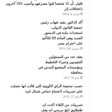
قليل، أن 12 شخصا لقوا مصرعهم وأصيب 130 آخرون
باختناقات إثر
فبراير 9, 2014
أكد الدكتور مفيد شهاب رئيس
جمعية القانون الدولى،
استحداث مادة فى الدستور
الجديد وهى المادة 93 للتأكيد
على احترام مصر
ديسمبر 28, 2013
يعقد عدد من المسئولين
التنفيذيين وخبراء التخطيط
ومؤسسات المجتمع المدني في
محافظة
مايو 10, 2017
حسب صحيفة الراي الكويتيه التي قالت انها حصلت
علي تسريبات لاجتماع حماس شمال غزه
مايو 27, 2012
تسريبات من اللقاء اكدت ان
طنطاوي ابلغ مرسي انه يقف