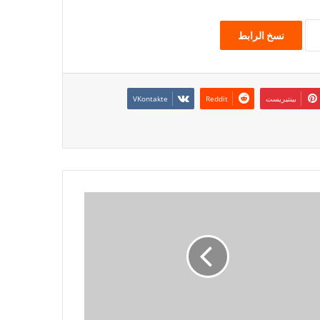
نسخ الرابط
بينتيريست