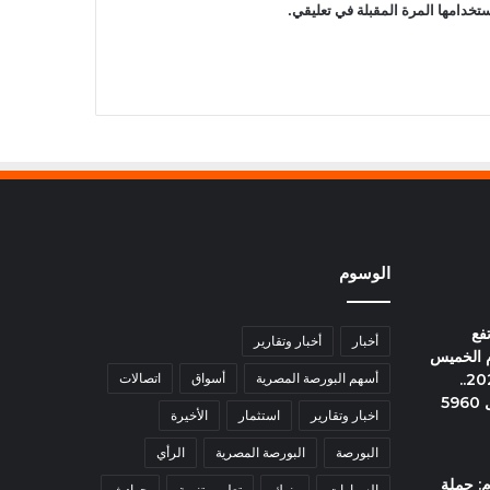
تخدامها المرة المقبلة في تعليقي.
الوسوم
فع
أخبار
أخبار وتقارير
وم الخميس
6 أغسطس 2026..
أسهم البورصة المصرية
أسواق
اتصالات
وعيار 21 يسجل 5960
اخبار وتقارير
استثمار
الأخيرة
البورصة
البورصة المصرية
الرأي
: حملة
السيارات
بنوك
تعليم وتنمية
حوادث