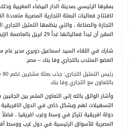
بمقرها الرئيسي بمدينة الدار البيضاء المغربية وذل
لافتتاح فعاليات البعثة التجارية المصرية متعددة ا
التجارة والصناعة ، والتي ينظمها التمثيل التجاري
المقرر أن تبدأ فعالياتها غداً 29 ابريل بالعاصمة الإيفوارية أبيدجان بمشاركة 27 شركة مصرية.
شارك في اللقاء السيد اسماعيل دويري مدير عام مج
العضو المنتدب بالتجاري وفا بنك – مصر.
رئي
بالتعاون مع التجاري وفا بنك
وأشار الواثق بالله إلى التعاون المثمر بين الجانب
دولة افريقية تتركز في وسط وغرب افريقيا ، فضلاً ع
المصرية للأسواق الرئيسية في دول غرب ووسط أفري