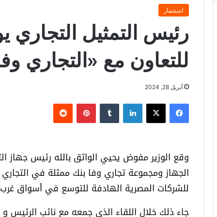
استثمار
رئيس التمثيل التجاري ي
للتعاون مع «التجاري وفا
أبريل 28, 2024
فيسبوك
X
لينكدإن
‏Tumblr
بينتيريست
‏Reddit
وقع الوزير مفوض يحيي الواثق بالله رئيس جهاز التم
الجهاز ومجموعة تجاري وفا بنك ممثلة في التجاري 
للشركات المصرية الهادفة للتوسع في أسواق غرب
جاء ذلك خلال اللقاء الذي جمعه مع نائب الرئيس و