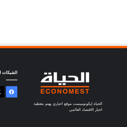
الشبكات ال
فيسب
الحياة إيكونوميست موقع اخباري يهتم بتغظية
اخبار الاقتصاد العالمي