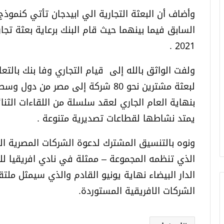
وأضاف أن البعثة التجارية الي ابيدجان تأتي كنموذج ل
السابق فيما بينهما حيث قام البنك برعاية بعثة تجا
2021 .
ولفت الواثق بالله إلى قيام التجاري وفا بنك بالتع
لبعثة مشترين نحو 80 شركة إلى مصر م
يمتد نشاطها لقطاعات تصديرية متنوعة .
ونوه بالتنسيق المشترك لدعوة الشركات المصرية ال
الذي تنظمه المجموعة – ممثلة في نادي افريقيا للت
الدار البيضاء نهاية يونيو القادم والذي سيمثل مل
الشركات الافريقية المستوردة.