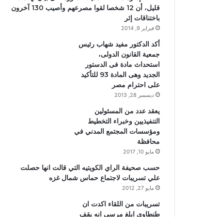
قليل، أن 12 شخصا لقوا مصرعهم وأصيب 130 آخرون
باختناقات إثر
فبراير 9, 2014
أكد الدكتور مفيد شهاب رئيس
جمعية القانون الدولى،
استحداث مادة فى الدستور
الجديد وهى المادة 93 للتأكيد
على احترام مصر
ديسمبر 28, 2013
يعقد عدد من المسئولين
التنفيذيين وخبراء التخطيط
ومؤسسات المجتمع المدني في
محافظة
مايو 10, 2017
حسب صحيفة الراي الكويتيه التي قالت انها حصلت
علي تسريبات لاجتماع حماس شمال غزه
مايو 27, 2012
تسريبات من اللقاء اكدت ان
طنطاوي ابلغ مرسي انه يقف