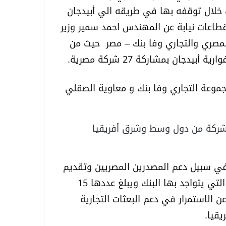
ك خلال توقفه بها في طريقه الي أبيدجان
لقطاعات نيابة عن المهندس احمد سمير وزير
 المصري والتجاري وفا بنك – مصر حيث من
موعة التجاري وفا بنك و معاوية الصقلي
س التمثيل التجاري: جذب بعثة مشترين تضم 80 شركة من دول وسط وشرق أفريقيا
ين في سبيل دعم المصدرين المصريين وتقديم
التسهيلات لهم وبشكل خاص في الدول الافريقية التي يتواجد بها البنك ويبلغ عددها 15
ن الاستمرار في دعم البعثات التجارية
قيا.