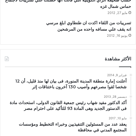
حسب صحيفة الراي الكويتيه التي قالت انها حصلت علي تسريبات لاجتماع
حماس شمال غزه
مايو 27, 2012
تسريبات من اللقاء اكدت ان طنطاوي ابلغ مرسي
انه يقف علي مسافه واحده من المرشحين
يونيو 16, 2012
الأكثر مشاهدة
فبراير 9, 2014
أعلنت إمارة منطقة المدينة المنورة، فى بيان لها منذ قليل، أن 12
شخصا لقوا مصرعهم وأصيب 130 آخرون باختناقات إثر
ديسمبر 28, 2013
أكد الدكتور مفيد شهاب رئيس جمعية القانون الدولى، استحداث مادة
فى الدستور الجديد وهى المادة 93 للتأكيد على احترام مصر
مايو 10, 2017
يعقد عدد من المسئولين التنفيذيين وخبراء التخطيط ومؤسسات
المجتمع المدني في محافظة