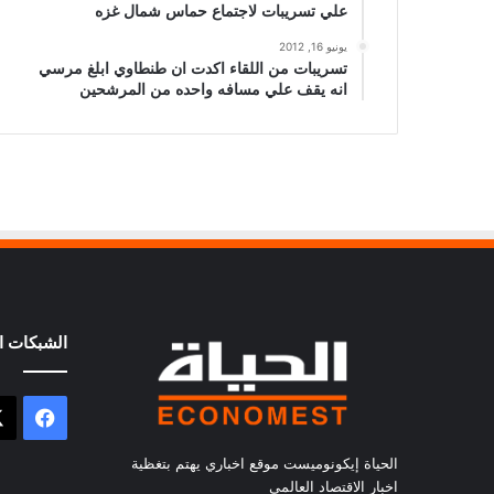
علي تسريبات لاجتماع حماس شمال غزه
يونيو 16, 2012
تسريبات من اللقاء اكدت ان طنطاوي ابلغ مرسي
انه يقف علي مسافه واحده من المرشحين
الشبكات ال
فيسب
الحياة إيكونوميست موقع اخباري يهتم بتغظية
اخبار الاقتصاد العالمي