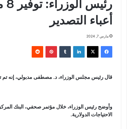
رئي
أعباء التصدير
مارس 7, 2024
فيسبوك
X
لينكدإن
‏Tumblr
بينتيريست
‏Reddit
قال رئيس مجلس الوزراء، د. مصطفى مدبولي، إنه تم توفير 8 مليارات جنيه لرد أعباء ا
وأوضح رئيس الوزراء، خلال مؤتمر صحفي، البنك المركز
الاحتياجات الدولارية.