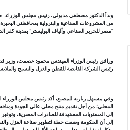
وبدأ الدكتور مصطفى مدبولي، رئيس مجلس الوزراء، صب
من المشروعات الصناعية والبترولية بمحافظتي البحيرة 
“مصر للحرير الصناعي وألياف البوليستر” بمدينة كفر الد
ورافق رئيس الوزراء المهندس محمود عصمت، وزير قطاع
رئيس الشركة القابضة للقطن والغزل والنسيج والملاب
وفي مستهل زيارته للمصنع، أكد رئيس مجلس الوزراء ا
المحلي؛ من أجل تقديم منتج محلي عالي الجودة ومنافس
إلى المستويات المستهدفة للصادرات المصرية، وتوفير ا
إلى أن الحكومة وضعت خطة لتطوير صناعة الغزل والنس
متكاملة شاملة، بدءا من زراعة الأقطان وتطوير المحالج و