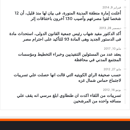
فبراير 9, 2014
أعلنت إمارة منطقة المدينة المنورة، فى بيان لها منذ قليل، أن 12
شخصا لقوا مصرعهم وأصيب 130 آخرون باختناقات إثر
ديسمبر 28, 2013
أكد الدكتور مفيد شهاب رئيس جمعية القانون الدولى، استحداث مادة
فى الدستور الجديد وهى المادة 93 للتأكيد على احترام مصر
مايو 10, 2017
يعقد عدد من المسئولين التنفيذيين وخبراء التخطيط ومؤسسات
المجتمع المدني في محافظة
مايو 27, 2012
حسب صحيفة الراي الكويتيه التي قالت انها حصلت علي تسريبات
لاجتماع حماس شمال غزه
يونيو 16, 2012
تسريبات من اللقاء اكدت ان طنطاوي ابلغ مرسي انه يقف علي
مسافه واحده من المرشحين