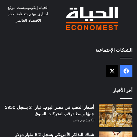
الحياة إيكونوميست موقع
اخباري يهتم بتغظية اخبار
الاقتصاد العالمي
الشبكات الإجتماعية
X
فيسبوك
أخر الأخبار
أسعار الذهب في مصر اليوم.. عيار 21 يسجل 5950
جنيهًا وسط ترقب لتحركات السوق
منذ يوم واحد
شباك التذاكر الأمريكي يسجل 6.2 مليار دولار