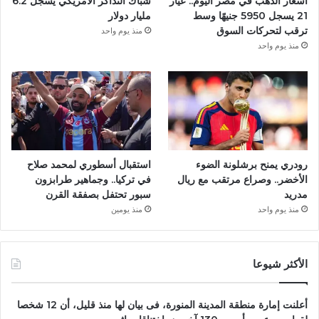
أسعار الذهب في مصر اليوم.. عيار
شباك التذاكر الأمريكي يسجل 6.2
21 يسجل 5950 جنيهًا وسط
مليار دولار
ترقب لتحركات السوق
منذ يوم واحد
منذ يوم واحد
رودري يمنح برشلونة الضوء
استقبال أسطوري لمحمد صلاح
الأخضر.. وصراع مرتقب مع ريال
في تركيا.. وجماهير طرابزون
مدريد
سبور تحتفل بصفقة القرن
منذ يوم واحد
منذ يومين
الأكثر شيوعا
أعلنت إمارة منطقة المدينة المنورة، فى بيان لها منذ قليل، أن 12 شخصا