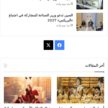
منذ يوم واحد
الصين تدعو وزير الصناعة للمشاركة في اجتماع
«البريكس» 2027
منذ يوم واحد
ف
X
ي
س
أخر المقالات
ب
و
ك