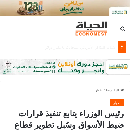
بحث عن
الق
رودري يمنح برشلونة الضوء الأخضر.. وصراع مرتقب مع ريال مدريد
الرئيسية
/
أخبار
أخبار
رئيس الوزراء يتابع تنفيذ قرارات
ضبط الأسواق وسُبل تطوير قطاع