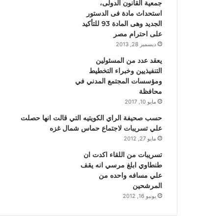
جمعية القانون الدولى،
استحداث مادة فى الدستور
الجديد وهى المادة 93 للتأكيد
على احترام مصر
ديسمبر 28, 2013
يعقد عدد من المسئولين
التنفيذيين وخبراء التخطيط
ومؤسسات المجتمع المدني في
محافظة
مايو 10, 2017
حسب صحيفة الراي الكويتيه التي قالت انها حصلت
علي تسريبات لاجتماع حماس شمال غزه
مايو 27, 2012
تسريبات من اللقاء اكدت ان
طنطاوي ابلغ مرسي انه يقف
علي مسافه واحده من
المرشحين
يونيو 16, 2012