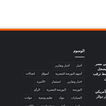
الوسوم
في مصر
أخبار
أخبار وتقارير
يوم.. عيار 21 يسجل
ا وسط ترقب
أسهم البورصة المصرية
أسواق
اتصالات
ق
اخبار وتقارير
استثمار
الأخيرة
البورصة
البورصة المصرية
الرأي
لأمريكي
السيارات
بنوك
تعليم وتنمية
حوادث
رياضة
سياحة
صحة وادوية
طاقة