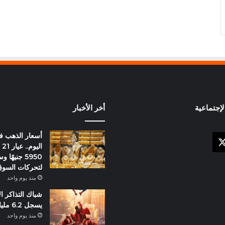
إجتماعية
أخر الأخبار
أسعار الذهب 
X
وك
ال
5950 جنيهً
لتحركات السو
منذ يوم واحد
شباك التذاكر ا
يسجل 6.2 مليار دولار
منذ يوم واحد