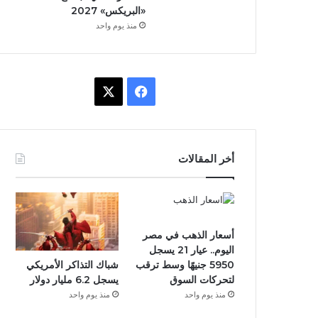
«البريكس» 2027
منذ يوم واحد
ف
X
ي
س
أخر المقالات
ب
و
ك
أسعار الذهب في مصر
اليوم.. عيار 21 يسجل
شباك التذاكر الأمريكي
5950 جنيهًا وسط ترقب
يسجل 6.2 مليار دولار
لتحركات السوق
منذ يوم واحد
منذ يوم واحد