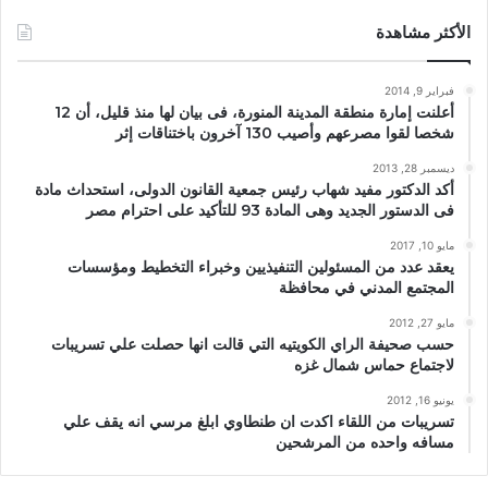
الأكثر مشاهدة
فبراير 9, 2014
أعلنت إمارة منطقة المدينة المنورة، فى بيان لها منذ قليل، أن 12
شخصا لقوا مصرعهم وأصيب 130 آخرون باختناقات إثر
ديسمبر 28, 2013
أكد الدكتور مفيد شهاب رئيس جمعية القانون الدولى، استحداث مادة
فى الدستور الجديد وهى المادة 93 للتأكيد على احترام مصر
مايو 10, 2017
يعقد عدد من المسئولين التنفيذيين وخبراء التخطيط ومؤسسات
المجتمع المدني في محافظة
مايو 27, 2012
حسب صحيفة الراي الكويتيه التي قالت انها حصلت علي تسريبات
لاجتماع حماس شمال غزه
يونيو 16, 2012
تسريبات من اللقاء اكدت ان طنطاوي ابلغ مرسي انه يقف علي
مسافه واحده من المرشحين