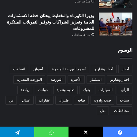
منذ ساعتين
وزيرا الكهرباء والتخطيط يبحثان خطة الاستثمارات
العامة وتعزيز الشراكات وتوفير التمويلات المبتكرة
للمشروعات
منذ 3 ساعات
الوسوم
أخبار
أخبار وتقارير
أسهم البورصة المصرية
أسواق
اتصالات
اخبار وتقارير
استثمار
الأخيرة
البورصة
البورصة المصرية
الرأي
السيارات
بنوك
تعليم وتنمية
حوادث
رياضة
سياحة
صحة وادوية
طاقة
طيران
عقارات
عمال
فن
محافظات
نقل