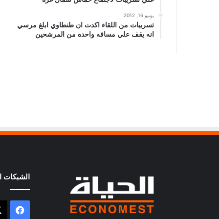
يونيو 16, 2012
تسريبات من اللقاء اكدت ان طنطاوي ابلغ مرسي
انه يقف علي مسافه واحده من المرشحين
الشبكات ال
فيسب