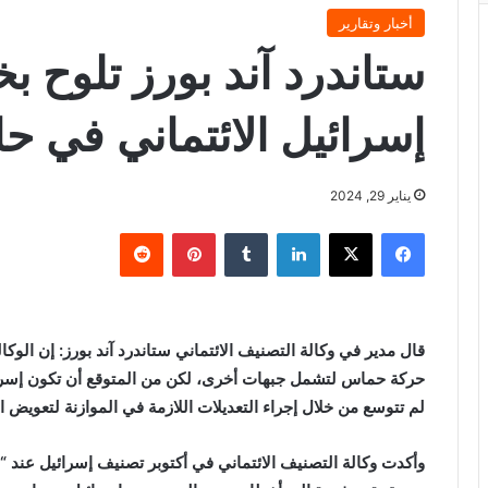
أخبار وتقارير
ستاندرد آند بورز تلوح 
إسرائيل الائتماني في ح
يناير 29, 2024
فيسبوك
X
لينكدإن
‏Tumblr
بينتيريست
‏Reddit
قال مدير في وكالة التصنيف الائتماني ستاندرد آند بورز: إن ال
حركة حماس لتشمل جبهات أخرى، لكن من المتوقع أن تكون إسرائي
لم تتوسع من خلال إجراء التعديلات اللازمة في الموازنة لتعويض ار