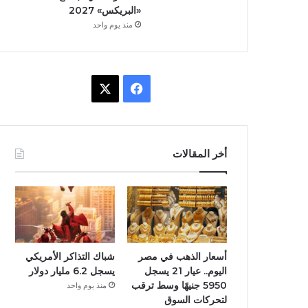
«البريكس» 2027
منذ يوم واحد
ف
X
ي
س
أخر المقالات
ب
و
ك
أسعار الذهب في مصر
شباك التذاكر الأمريكي
اليوم.. عيار 21 يسجل
يسجل 6.2 مليار دولار
5950 جنيهًا وسط ترقب
منذ يوم واحد
لتحركات السوق