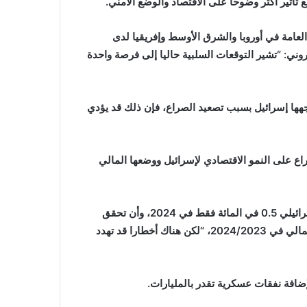
ثير أكثر وضوحا على الاقتصاد والوضع الأمني.
لعامة في أوروبا والشرق الأوسط وإفريقيا لدى
تروني: “تشير التوقعات السلبية حاليا إلى فرصة واحدة
جهها إسرائيل بسبب تصعيد الصراع، فإن ذلك قد يؤدي
راع على النمو الاقتصادي لإسرائيل ووضعها المالي
ووفقا لريبنيكوف، تتوقع وكالة ستاندرد آند بورز نمو الاقتصاد الإسرائيلي 0.5 في المائة فقط في 2024، وأن تحقق
الموازنة عجزا إجماليا يبلغ 10.5 في المائة من الناتج المحلي الإجمالي في 2024/2023، “لكن هناك أخطارا قد تهدد