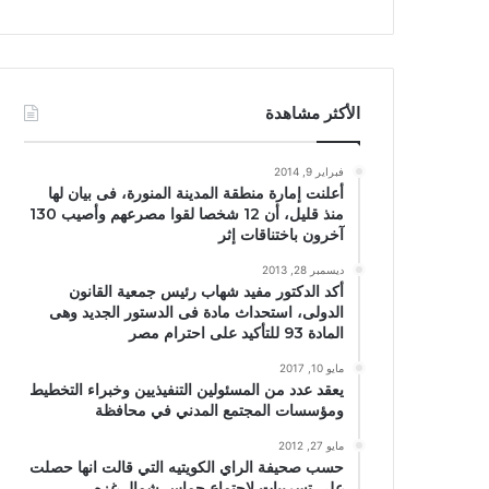
الأكثر مشاهدة
فبراير 9, 2014
أعلنت إمارة منطقة المدينة المنورة، فى بيان لها
منذ قليل، أن 12 شخصا لقوا مصرعهم وأصيب 130
آخرون باختناقات إثر
ديسمبر 28, 2013
أكد الدكتور مفيد شهاب رئيس جمعية القانون
الدولى، استحداث مادة فى الدستور الجديد وهى
المادة 93 للتأكيد على احترام مصر
مايو 10, 2017
يعقد عدد من المسئولين التنفيذيين وخبراء التخطيط
ومؤسسات المجتمع المدني في محافظة
مايو 27, 2012
حسب صحيفة الراي الكويتيه التي قالت انها حصلت
علي تسريبات لاجتماع حماس شمال غزه