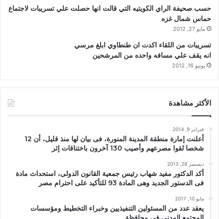
حسب صحيفة الراي الكويتيه التي قالت انها حصلت علي تسريبات لاجتماع
حماس شمال غزه
مايو 27, 2012
تسريبات من اللقاء اكدت ان طنطاوي ابلغ مرسي
انه يقف علي مسافه واحده من المرشحين
يونيو 16, 2012
الأكثر مشاهدة
فبراير 9, 2014
أعلنت إمارة منطقة المدينة المنورة، فى بيان لها منذ قليل، أن 12
شخصا لقوا مصرعهم وأصيب 130 آخرون باختناقات إثر
ديسمبر 28, 2013
أكد الدكتور مفيد شهاب رئيس جمعية القانون الدولى، استحداث مادة
فى الدستور الجديد وهى المادة 93 للتأكيد على احترام مصر
مايو 10, 2017
يعقد عدد من المسئولين التنفيذيين وخبراء التخطيط ومؤسسات
المجتمع المدني في محافظة