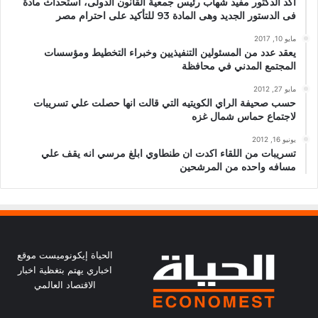
أكد الدكتور مفيد شهاب رئيس جمعية القانون الدولى، استحداث مادة
فى الدستور الجديد وهى المادة 93 للتأكيد على احترام مصر
مايو 10, 2017
يعقد عدد من المسئولين التنفيذيين وخبراء التخطيط ومؤسسات
المجتمع المدني في محافظة
مايو 27, 2012
حسب صحيفة الراي الكويتيه التي قالت انها حصلت علي تسريبات
لاجتماع حماس شمال غزه
يونيو 16, 2012
تسريبات من اللقاء اكدت ان طنطاوي ابلغ مرسي انه يقف علي
مسافه واحده من المرشحين
الحياة إيكونوميست موقع
اخباري يهتم بتغظية اخبار
الاقتصاد العالمي