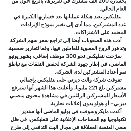
بخسارة 200 ألف مشترك في تقريرها، بالربع الأول من
العام الحالي.
نتفليكس تعيد هيكلة عملياتها بعد خسارتها الكبيرة في
عدد المشتركين، مما أدى إلى تغيير نموذج الإيرادات
المعتمد على الاشتراكات.
أدت هذه الصعوبات أيضا إلى تراجع سعر سهم الشركة
وتدهور الروح المعنوية للعاملين فيها، وفقا لتقارير صحفية.
سرّحت نتفليكس نحو 300 موظف إضافي، بشهر يونيو
الماضي، في إطار جهود الشركة لخفض النفقات مع تباطؤ
نمو أعداد المشتركين لدى الشركة.
تفوقت شركة والت ديزني على نتفليكس بإجمالي
مشتركين بلغ 221 مليونا، وأعلنت هذا الشهر أنها سترفع
الأسعار للمشتركين الراغبين في مشاهدة محتوى منصتي
ديزني+ أو هولو بدون إعلانات تجارية.
أكدت مايكروسوفت في يوليو الماضي أنها ستدير
تكنولوجيا بيع المساحات الإعلانية على نتفليكس، في ظل
سعي المنصة العملاقة في مجال البث التدفقي إلى طرح