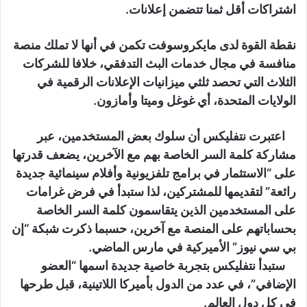
اشتراكات أقل ثمنا تتضمن إعلانات.
نقطة القوة لدى مايكروسوفت تكمن في أنها لا تملك منصة
منافسة في مجال خدمات البث التدفقي، خلافا للشركات
الثلاث التي تحصد ثلثي ميزانيات الإعلانات الرقمية في
الولايات المتحدة، أي غوغل وميتا وأمازون.
اعتبرت نتفليكس أن سلوك بعض المستخدمين، عبر
مشاركة كلمة السر الخاصة بهم مع الآخرين، يضعف قدرتها
على “الاستثمار في برامج تلفزيونية وأفلام سينمائية جديدة
رائعة” لتقديمها للمشتركين، لذا ستبدأ في فرض غرامات
على المستخدمين الذين يتقاسمون كلمة السر الخاصة
بحساباتهم على المنصة مع آخرين، حسبما ذكرت شبكة “إن
بي سي نيوز” الأميركية في مارس الماضي.
ستبدأ نتفليكس بتجربة خاصية جديدة اسمها “العضو
الإضافي”، في عدد من الدول بأميركا اللاتينية، قبل طرحها
في كل دول العالم.