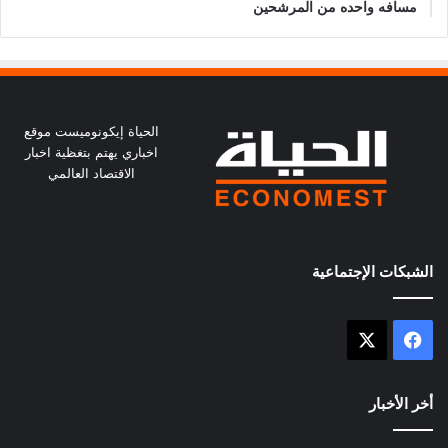
مسافه واحده من المرشحين
الحياة إيكونوميست موقع
اخباري يهتم بتغظية اخبار
الاقتصاد العالمي
الشبكات الإجتماعية
X
فيسبوك
أخر الأخبار