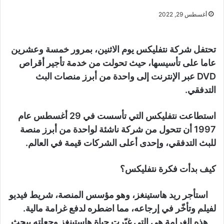
أغسطس 29, 2022
تحتفل شركة نتفليكس يوم الاثنين، بمرور خمسة وعشرين
عاما على تأسيسها، حيث تحولت من خدمة تأجير أقراص
DVD عبر الإنترنت إلى واحدة من أبرز منصات البث
التدفقي.
استطاعت نتفليكس التي تأسست في 29 أغسطس عام
1997 أن تتحول من شركة ناشئة لواحدة من أبرز منصة
للبث التدفقي، وإحدى أعلى الشركات قيمة في العالم.
كيف بدأت فكرة نتفليكس؟
استأجر ريد هاستينغز، وهو مؤسس المنصة، شريط فيديو
لفيلم وتأخّر في إرجاعه، مما اضطره لدفع غرامة مالية.
هذه الغرامة هي التي غيّرت حياة هاستينغز وجعلته يبحث