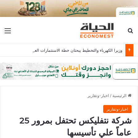
بحث عن
الق
وزيرا الكهرباء والتخطيط يبحثان خطة الاستثمارات العامة وتعزيز الشراكات وتوفير التمويلات المبتكرة للمشروعات
الرئيسية
/
اخبار-وتقارير
اخبار-وتقارير
شركة نتفليكس تحتفل بمرور 25
عاماً علي تأسيسها