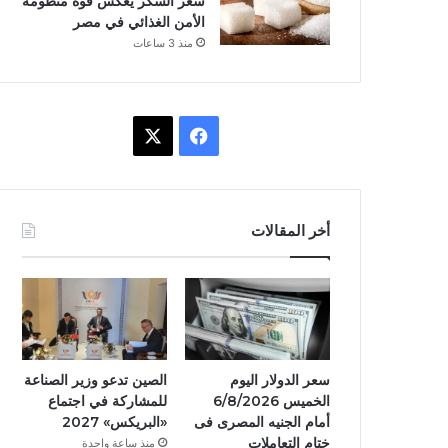
سعر السكر يعكس قوة منظومة
الأمن الغذائي في مصر
منذ 3 ساعات
ف
X
ي
س
أخر المقالات
ب
و
ك
سعر الدولار اليوم
الصين تدعو وزير الصناعة
الخميس 6/8/2026
للمشاركة في اجتماع
أمام الجنيه المصرى فى
«البريكس» 2027
ختام التعاملات
منذ ساعة واحدة