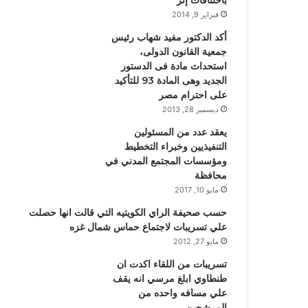
باختناقات إثر
فبراير 9, 2014
أكد الدكتور مفيد شهاب رئيس
جمعية القانون الدولى،
استحداث مادة فى الدستور
الجديد وهى المادة 93 للتأكيد
على احترام مصر
ديسمبر 28, 2013
يعقد عدد من المسئولين
التنفيذيين وخبراء التخطيط
ومؤسسات المجتمع المدني في
محافظة
مايو 10, 2017
حسب صحيفة الراي الكويتيه التي قالت انها حصلت
علي تسريبات لاجتماع حماس شمال غزه
مايو 27, 2012
تسريبات من اللقاء اكدت ان
طنطاوي ابلغ مرسي انه يقف
علي مسافه واحده من
المرشحين