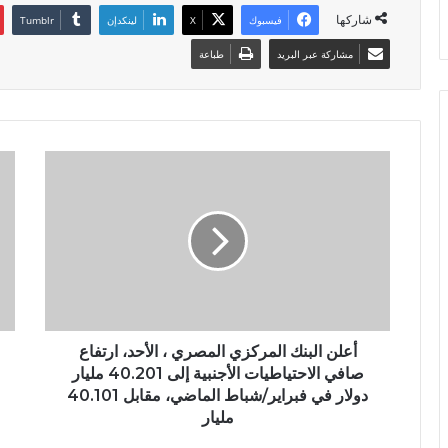
شاركها
فيسبوك
X
لينكدإن
مشاركة عبر البريد
طباعة
أعلن البنك المركزي المصري ، الأحد، ارتفاع
صافي الاحتياطيات الأجنبية إلى 40.201 مليار
دولار في فبراير/شباط الماضي، مقابل 40.101
مليار