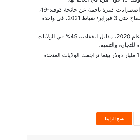
نما اقتصاد الصين 2.3% في العام 2020 في ظل اضطرابات كبيرة ناجمة عن جائحة كوفيد-19،
علمًا بأن البلاد استخدمت 31.2 مليون جرعة من اللقاح حتى 3 فبراير/ شباط 2021، في واحدة
ارتفع الاستثمار الأجنبي في الصين بنسبة 4% في عام 2020، مقابل انخفاضه 49% في الولايات
للتجارة والتنمية.
جذبت الصين استثمارات أجنبية في 2020 نحو 163 مليار دولار بينما تراجعت الولايات المتحدة
نسخ الرابط