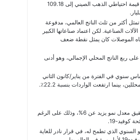
عن مستويات نهاية يناير/ كانون الثاني، وانخفضت قيمة احتياطي الذهب الصيني إلى 109.18
مثل أكثر من ثلث الناتج العالمي، مدفوعة
لات الصناعية. لكن اعتماد صناعاتها الكبير
أشباه الموصلات كان يمثل نقطة ضعف
 على ما يزيد قليلًا على ربع الناتج المحلي الإجمالي، وهو أدنى
ي الصين بنسبة 60.6٪ على أساس سنوي في الفترة من يناير/كانون الثاني
ن، بينما ارتفعت الواردات بنسبة 22.2٪.
تطمح الصين، ثاني أكبر اقتصاد في العالم، إلى تحقيق معدل نمو يزيد عن 6%، وذلك على الرغم
 كوفيد-19.
حديد معدل النمو السنوي الذي تطمح له، في قرار نادر للغاية
لم بها.