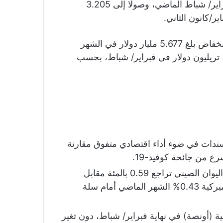
تراجعًا كبيرًا في فبراير/ شباط الماضي، وصولًا إلى 3.205
بانخفاض بلغ 5.677 مليار دولار في الشهر
الماضي، وكان محللون توقعوا احتياطيات قدرها 3.200 تريليون دولار في فبراير/ شباط، بحسب
سندات في ضوء أداء اقتصادي متفوق مقارنة
ع من جائحة كوفيد-19.
يعد الاحتياطي الصيني هو الأضخم في العالم، كان اليوان الصيني تراجع 0.59 بالمئة مقابل
الدولار في فبراير/ شباط، بينما ارتفعت العملة الأميركية 0.43% الشهر الماضي أمام سلة
ن من الذهب 62.64 مليون أوقية (أونصة) في نهاية فبراير/ شباط، دون تغير