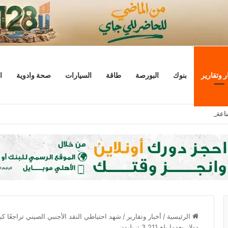
ر وتقارير
بنوك
البورصة
طاقة
السيارات
صحة وادوية
ا
عة للمشاركة في اجتماع «البريكس» 2027
الرئيسية
/
أخبار وتقارير
/
دولار بعدما بلغ 3.211 تريليون