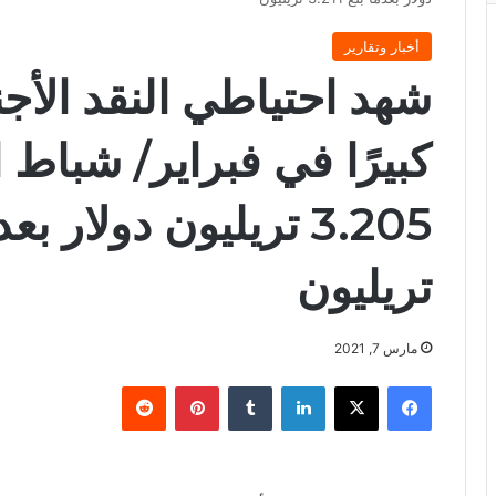
أخبار وتقارير
شهد احتياطي النقد الأجن
كبيرًا في فبراير/ شباط 
تريليون
مارس 7, 2021
فيسبوك
X
لينكدإن
‏Tumblr
بينتيريست
‏Reddit