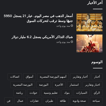
أخر الأخبار
أسعار الذهب في مصر اليوم.. عيار 21 يسجل 5950
جنيهًا وسط ترقب لتحركات السوق
منذ يوم واحد
شباك التذاكر الأمريكي يسجل 6.2 مليار دولار
منذ يوم واحد
الوسوم
أخبار
أخبار وتقارير
أسهم البورصة المصرية
أسواق
اتصالات
اخبار وتقارير
استثمار
الأخيرة
البورصة
البورصة المصرية
الرأي
السيارات
بنوك
تعليم وتنمية
حوادث
رياضة
سياحة
صحة وادوية
طاقة
طيران
عقارات
عمال
فن