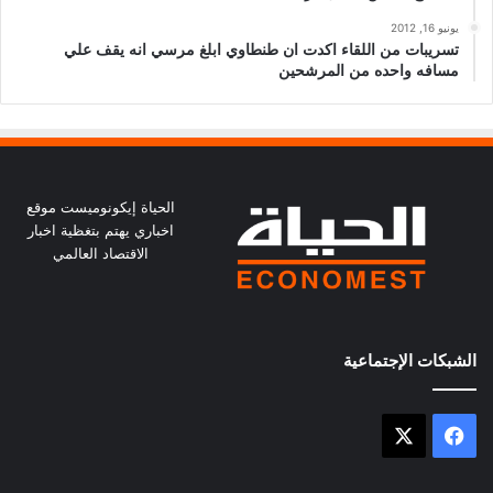
يونيو 16, 2012
تسريبات من اللقاء اكدت ان طنطاوي ابلغ مرسي انه يقف علي
مسافه واحده من المرشحين
الحياة إيكونوميست موقع
اخباري يهتم بتغظية اخبار
الاقتصاد العالمي
الشبكات الإجتماعية
X
فيسبوك