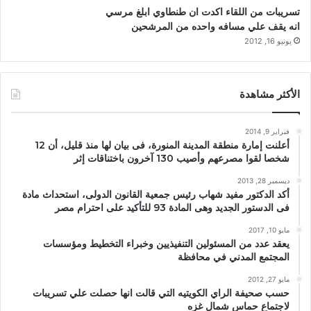
تسريبات من اللقاء اكدت ان طنطاوي ابلغ مرسي
انه يقف علي مسافه واحده من المرشحين
يونيو 16, 2012
الأكثر مشاهدة
فبراير 9, 2014
أعلنت إمارة منطقة المدينة المنورة، فى بيان لها منذ قليل، أن 12
شخصا لقوا مصرعهم وأصيب 130 آخرون باختناقات إثر
ديسمبر 28, 2013
أكد الدكتور مفيد شهاب رئيس جمعية القانون الدولى، استحداث مادة
فى الدستور الجديد وهى المادة 93 للتأكيد على احترام مصر
مايو 10, 2017
يعقد عدد من المسئولين التنفيذيين وخبراء التخطيط ومؤسسات
المجتمع المدني في محافظة
مايو 27, 2012
حسب صحيفة الراي الكويتيه التي قالت انها حصلت علي تسريبات
لاجتماع حماس شمال غزه