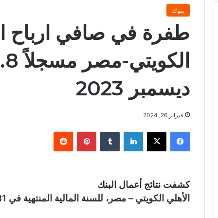
بنوك
طفرة في صافي ارباح ال
ديسمبر 2023
فبراير 26, 2024
فيسبوك
X
لينكدإن
‏Tumblr
بينتيريست
‏Reddit
كشفت نتائج أعمال البنك
الأهلي الكويتي – مصر، للسنة المالية المنتهية في 31