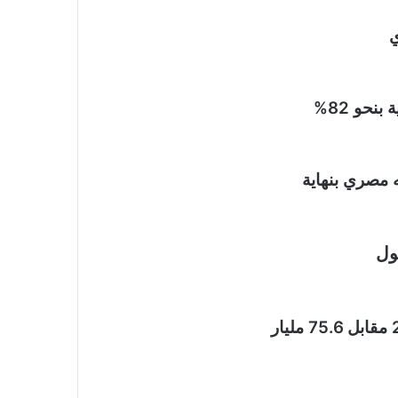
نحو 82%
ول