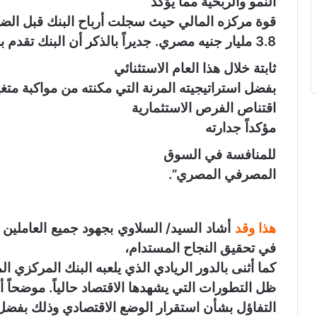
النمو والربحية مما يؤكد
قوة مركزه المالي حيث سجلت أرباح البنك قبل الضريبة نموا
3.8 مليار جنيه مصري. جديراً بالذكر أن البنك تقدم بخطى
ثابتة خلال هذا العام الاستثنائي
بفضل استراتيجيته المرنة التي مكنته من مواكبة مت
اقتناص الفرص
الاستثمارية
مؤكداً جدارته
للمنافسة في السوق
المصرفي المصري”.
هذا وقد
أشاد
السيد/
السلاوي بجهود جميع العاملين
ب
في تحقيق النجاح المستدام،
كما أثنى بالدور الريادي الذي يلعبه البنك المركز
ظل التطورات التي يشهدها الاقتصاد حالياً. موضحاً 
التفاؤل بشأن استقرار الوضع الاقتصادي وذلك بفضل ا