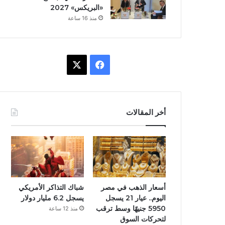
«البريكس» 2027
منذ 16 ساعة
ف
X
ي
س
أخر المقالات
ب
و
ك
أسعار الذهب في مصر
شباك التذاكر الأمريكي
اليوم.. عيار 21 يسجل
يسجل 6.2 مليار دولار
5950 جنيهًا وسط ترقب
منذ 12 ساعة
لتحركات السوق