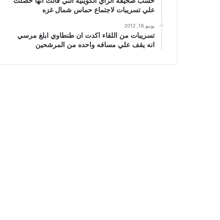
حسب صحيفة الراي الكويتيه التي قالت انها حصلت
علي تسريبات لاجتماع حماس شمال غزه
يونيو 16, 2012
تسريبات من اللقاء اكدت ان طنطاوي ابلغ مرسي
انه يقف علي مسافه واحده من المرشحين