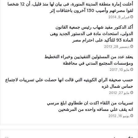
أعلنت إمارة منطقة المدينة المنورة، فى بيان لها منذ قليل، أن 12 شخصا
لقوا مصرعهم وأصيب 130 آخرون باختناقات إثر
فبراير 9, 2014
أكد الدكتور مفيد شهاب رئيس جمعية القانون
الدولى، استحداث مادة فى الدستور الجديد وهى
المادة 93 للتأكيد على احترام مصر
ديسمبر 28, 2013
يعقد عدد من المسئولين التنفيذيين وخبراء التخطيط
ومؤسسات المجتمع المدني في محافظة
مايو 10, 2017
حسب صحيفة الراي الكويتيه التي قالت انها حصلت علي تسريبات لاجتماع
حماس شمال غزه
مايو 27, 2012
تسريبات من اللقاء اكدت ان طنطاوي ابلغ مرسي
انه يقف علي مسافه واحده من المرشحين
يونيو 16, 2012