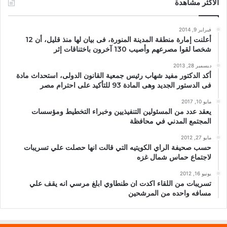
الأكثر مشاهدة
فبراير 9, 2014
أعلنت إمارة منطقة المدينة المنورة، فى بيان لها منذ قليل، أن 12
شخصا لقوا مصرعهم وأصيب 130 آخرون باختناقات إثر
ديسمبر 28, 2013
أكد الدكتور مفيد شهاب رئيس جمعية القانون الدولى، استحداث مادة
فى الدستور الجديد وهى المادة 93 للتأكيد على احترام مصر
مايو 10, 2017
يعقد عدد من المسئولين التنفيذيين وخبراء التخطيط ومؤسسات
المجتمع المدني في محافظة
مايو 27, 2012
حسب صحيفة الراي الكويتيه التي قالت انها حصلت علي تسريبات
لاجتماع حماس شمال غزه
يونيو 16, 2012
تسريبات من اللقاء اكدت ان طنطاوي ابلغ مرسي انه يقف علي
مسافه واحده من المرشحين