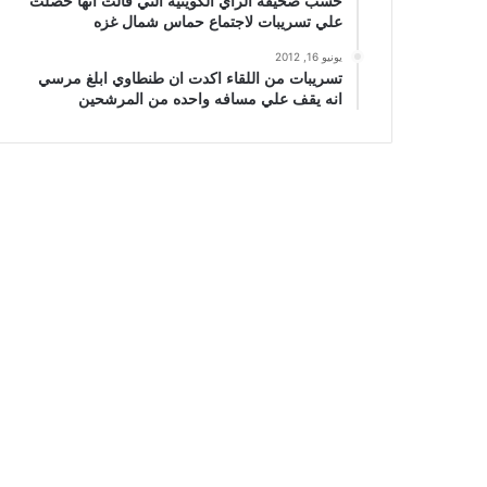
حسب صحيفة الراي الكويتيه التي قالت انها حصلت
علي تسريبات لاجتماع حماس شمال غزه
يونيو 16, 2012
تسريبات من اللقاء اكدت ان طنطاوي ابلغ مرسي
انه يقف علي مسافه واحده من المرشحين