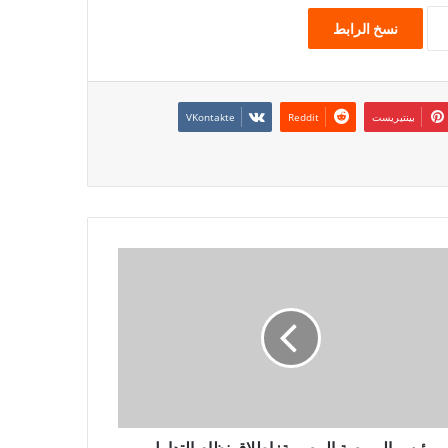
نسخ الرابط
بينتيريست