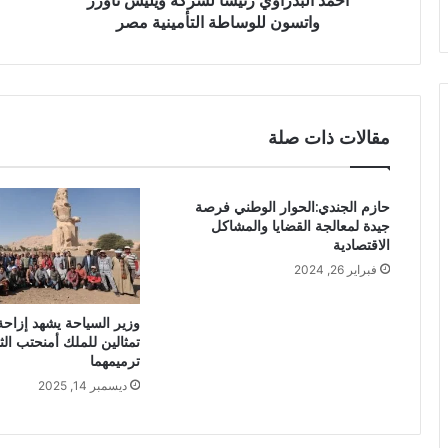
أحمد البدراوي رئيسًا لشركة ويليس تاورز
واتسون للوساطة التأمينية مصر
مقالات ذات صلة
حازم الجندي:الحوار الوطني فرصة
جيدة لمعالجة القضايا والمشاكل
الاقتصادية‎
فبراير 26, 2024
وزير السياحة يشهد إزاحة
تمثالين للملك أمنحتب الث
ترميمهما
ديسمبر 14, 2025