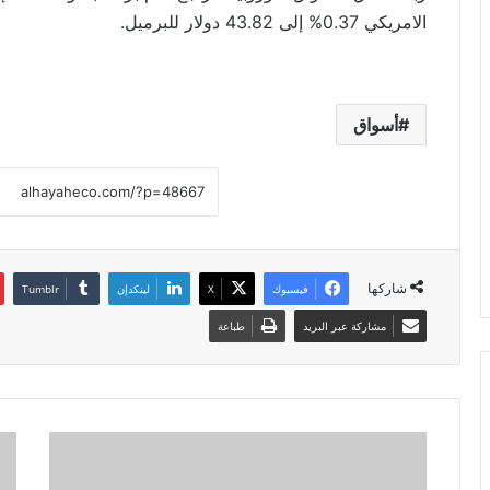
الامريكي 0.37% إلى 43.82 دولار للبرميل.
أسواق
شاركها
فيسبوك
X
لينكدإن
مشاركة عبر البريد
طباعة