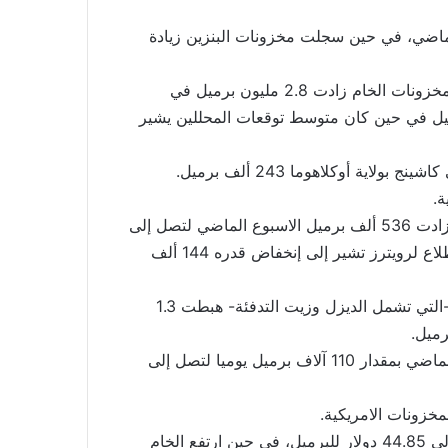
لماضي، في حين سجلت مخزونات البنزين زيادة
وأشارت بيانات من إدارة معلومات الطاقة الامريكية إلى أن مخزونات الخام زادت 2.8 مليون برميل في
 29 أبريل لتصل إلى 543.39 مليون برميل في حين كان متوسط توقعات المحللين يشير
ية أوكلاهوما 243 ألف برميل.
وأظهرت بيانات إدارة معلومات الطاقة أن مخزونات البنزين زادت 536 ألف برميل الاسبوع الماضي لتصل إلى
241.8 مليون برميل في حين كان توقعات المحللين في إستطلاع لرويترز تشير إلى إنخفاض قدره 144 ألف
وأشارت البيانات أيضا إلى أن مخزونات المشتقات الوسيطة -التي تشمل الديزل وزيت التدفئة- هبطت 1.3
وإرتفعت واردات الولايات المتحدة من النفط الخام الاسبوع الماضي بمقدار 110 آلاف برميل يوميا لتصل إلى
خزونات الامريكية.
وبعد أغلاق الأسواق الاوروبية، تراجع خام برنت بنحو 0.22% إلى 44.85 دولار للبرميل، في حين ارتفع الخام