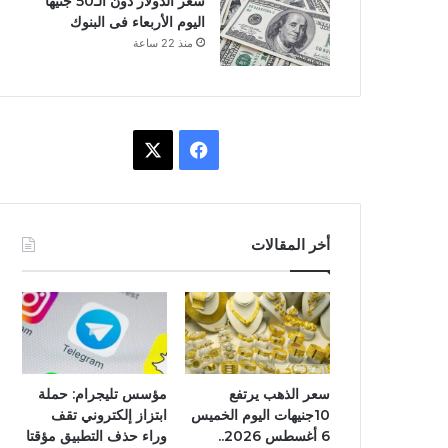
سعر الدولار دون الـ50 جنيها
اليوم الأربعاء فى البنوك
منذ 22 ساعة
ف
X
ي
س
أخر المقالات
ب
و
ك
سعر الذهب يرتفع
مؤسس تليجرام: حملة
10جنيهات اليوم الخميس
ابتزاز إلكتروني تقف
6 أغسطس 2026..
وراء حذف التطبيق مؤقتا