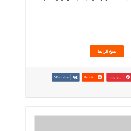
نسخ الرابط
بينتيريست