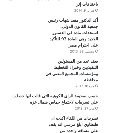
باختناقات إثر
فبراير 9, 2014
أكد الدكتور مفيد شهاب رئيس
جمعية القانون الدولى،
استحداث مادة فى الدستور
الجديد وهى المادة 93 للتأكيد
على احترام مصر
ديسمبر 28, 2013
يعقد عدد من المسئولين
التنفيذيين وخبراء التخطيط
ومؤسسات المجتمع المدني في
محافظة
مايو 10, 2017
حسب صحيفة الراي الكويتيه التي قالت انها حصلت
علي تسريبات لاجتماع حماس شمال غزه
مايو 27, 2012
تسريبات من اللقاء اكدت ان
طنطاوي ابلغ مرسي انه يقف
علي مسافه واحده من