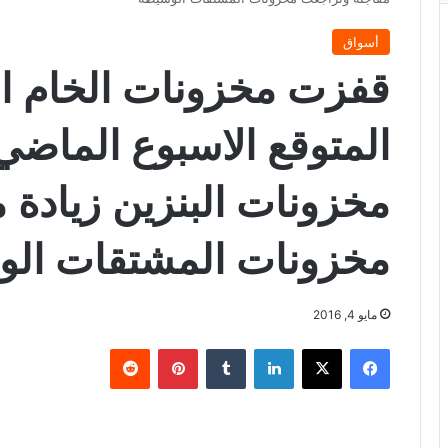
أسواق
قفزت مخزونات الخام الأ
المتوقع الاسبوع الماض
مخزونات البنزين زيادة 
مخزونات المشتقات ال
مايو 4, 2016
فيسبوك
X
لينكدإن
‏Tumblr
بينتيريست
‏Reddit