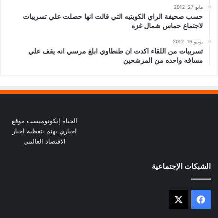
مايو 27, 2012
حسب صحيفة الراي الكويتيه التي قالت انها حصلت علي تسريبات
لاجتماع حماس شمال غزه
يونيو 16, 2012
تسريبات من اللقاء اكدت ان طنطاوي ابلغ مرسي انه يقف علي
مسافه واحده من المرشحين
الحياة إيكونوميست موقع
اخباري يهتم بتغظية اخبار
الاقتصاد العالمي
الشبكات الإجتماعية
X
فيسبوك