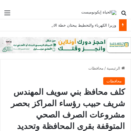
بحث عن
الق
وزيرا الكهرباء والتخطيط يبحثان خطة الاستثمارات العامة وتعزيز الشراكات وتوفير التمويلات المبتكرة للمشروعات
الرئيسية
/
محافظات
محافظات
كلف محافظ بني سويف المهندس
شريف حبيب رؤساء المراكز بحصر
مشروعات الصرف الصحي
المتوقفة بقرى المحافظة وتحديد