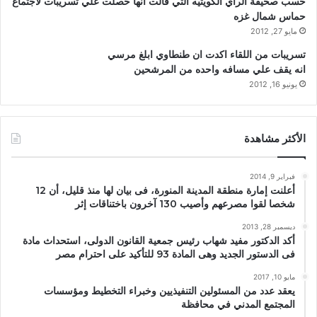
حسب صحيفة الراي الكويتيه التي قالت انها حصلت علي تسريبات لاجتماع
حماس شمال غزه
مايو 27, 2012
تسريبات من اللقاء اكدت ان طنطاوي ابلغ مرسي
انه يقف علي مسافه واحده من المرشحين
يونيو 16, 2012
الأكثر مشاهدة
فبراير 9, 2014
أعلنت إمارة منطقة المدينة المنورة، فى بيان لها منذ قليل، أن 12
شخصا لقوا مصرعهم وأصيب 130 آخرون باختناقات إثر
ديسمبر 28, 2013
أكد الدكتور مفيد شهاب رئيس جمعية القانون الدولى، استحداث مادة
فى الدستور الجديد وهى المادة 93 للتأكيد على احترام مصر
مايو 10, 2017
يعقد عدد من المسئولين التنفيذيين وخبراء التخطيط ومؤسسات
المجتمع المدني في محافظة