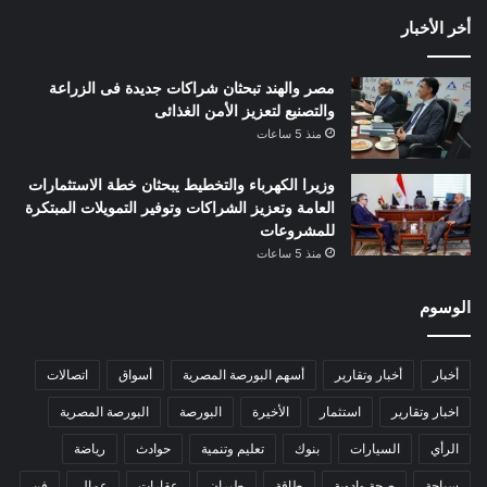
أخر الأخبار
مصر والهند تبحثان شراكات جديدة فى الزراعة
والتصنيع لتعزيز الأمن الغذائى
منذ 5 ساعات
وزيرا الكهرباء والتخطيط يبحثان خطة الاستثمارات
العامة وتعزيز الشراكات وتوفير التمويلات المبتكرة
للمشروعات
منذ 5 ساعات
الوسوم
أخبار
أخبار وتقارير
أسهم البورصة المصرية
أسواق
اتصالات
اخبار وتقارير
استثمار
الأخيرة
البورصة
البورصة المصرية
الرأي
السيارات
بنوك
تعليم وتنمية
حوادث
رياضة
سياحة
صحة وادوية
طاقة
طيران
عقارات
عمال
فن