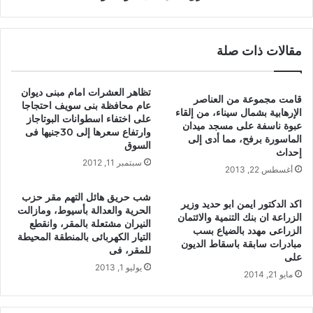
مقالات ذات صلة
تظاهر العشرات امام مبنى ديوان
قامت مجموعة من العناصر
عام محافظة بنى سويف احتجاجا
الإرهابية بشمال سيناء، من إلقاء
على اختفاء اسطوانات البوتاجاز
عبوة ناسفة على مسجد ميدان
وارتفاع سعرها إلى 30جنيها فى
الماسورة برفح، مما أدى إلى
السوق
إحداث
سبتمبر 11, 2012
أغسطس 22, 2013
شب حريق هائل التهم مقر حزب
اكد الدكتور ايمن ابو حديد وزير
الحرية والعدالة بأسيوط، ومازالت
الزراعة ان بنك التنمية والائتمان
النيران مشتعلة بالمقر، وانقطع
الزراعى مهدد بالضياع بسب
التيار الكهربائى بالمنطقة المحيطة
مبادرات سابقة باسقاط الديون
للمقر، فى
على
يوليو 1, 2013
مايو 21, 2014