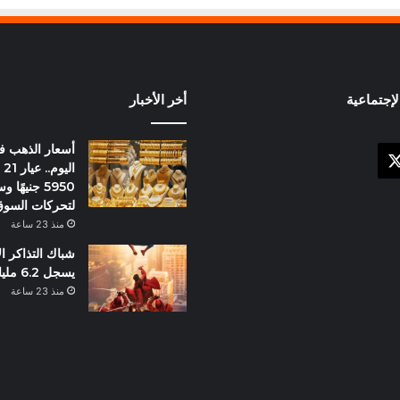
إجتماعية
أخر الأخبار
أسعار الذهب 
X
وك
ال
5950 جنيهً
لتحركات السو
منذ 23 ساعة
شباك التذاكر ا
يسجل 6.2 مليار دولار
منذ 23 ساعة