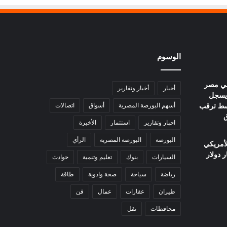
الوسوم
في مصر
أخبار
أخبار وتقارير
يوم.. عيار 21 يسجل
ا وسط ترقب
أسهم البورصة المصرية
أسواق
اتصالات
ق
اخبار وتقارير
استثمار
الأخيرة
البورصة
البورصة المصرية
الرأي
لأمريكي
السيارات
بنوك
تعليم وتنمية
حوادث
رياضة
سياحة
صحة وادوية
طاقة
طيران
عقارات
عمال
فن
محافظات
نقل