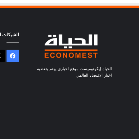
الشبكات ال
فيسب
الحياة إيكونوميست موقع اخباري يهتم بتغظية
اخبار الاقتصاد العالمي