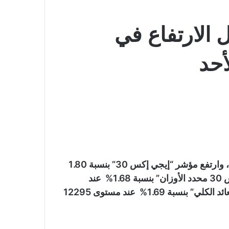
الارتفاع في
أحد
ارتفعت مؤشرات البورصة بمنتصف تعاملات اليوم الأحد، وارتفع مؤشر “إيجي إكس 30” بنسبة 1.80
% عند مستوى 28842 نقطة، وصعد مؤشر “إيجي إكس 30 محدد الأوزان” بنسبة 1.68% عند
مستوى 35280 نقطة، وقفز مؤشر “إيجي إكس 30 للعائد الكلي” بنسبة 1.69% عند مستوى 12295