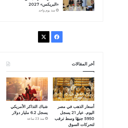
«البريكس» 2027
منذ يوم واحد
ف
X
ي
س
أخر المقالات
ب
و
ك
أسعار الذهب في مصر
شباك التذاكر الأمريكي
اليوم.. عيار 21 يسجل
يسجل 6.2 مليار دولار
5950 جنيهًا وسط ترقب
منذ 23 ساعة
لتحركات السوق