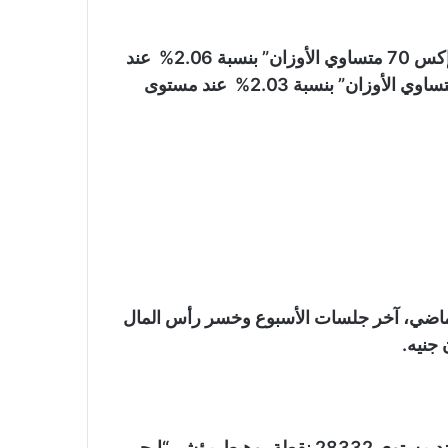
كما ارتفع مؤشر الشركات الصغيرة والمتوسطة “إيجي إكس 70 متساوي الأوزان” بنسبة 2.06% عند
مستوى 6638 نقطة، وصعد مؤشر “إيجي إكس 100 متساوي الأوزان” بنسبة 2.03% عند مستوى
ماضي، آخر جلسات الأسبوع وخسر رأس المال
وانخفض مؤشر “إيجي إكس 30” بنسبة 4.5% ليغلق عند مستوى 28332 نقطة، وهبط مؤشر “إيجي