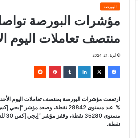
البورصة
مؤشرات البورصة تواصل 
منتصف تعاملات اليوم ال
أبريل 21, 2024
فيسبوك
X
لينكدإن
‏Tumblr
بينتيريست
‏Reddit
نقطة.