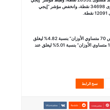
إكس 30 محدد الأوزان” بنسبة 4.88% ليغلق عند مستوى 34698 نقطة، وانخفض مؤشر “إيجي
وهبط مؤشر الشركات الصغيرة والمتوسطة “إيجي إكس 70 متساوي الأوزان” بنسبة 4.82% ليغلق
عند مستوى 6504 نقاط، وهبط مؤشر “إيجي إكس 100 متساوي الأوزان” بنسبة 5.01% ليغلق عند
نسخ الرابط
بينتيريست