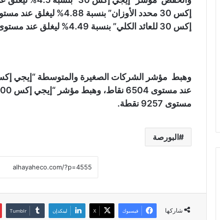
إكس 30 للعائد الكلي” بنسبة 4.49% ليغلق عند مستوى 12091 نقطة.
مستوى 9257 نقطة.
البورصة
شاركها
فيسبوك
X
لينكدإن