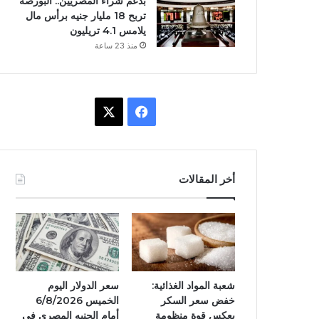
بدعم شراء المصريين.. البورصة
تربح 18 مليار جنيه برأس مال
يلامس 4.1 تريليون
منذ 23 ساعة
ف
X
ي
س
أخر المقالات
ب
و
ك
شعبة المواد الغذائية:
سعر الدولار اليوم
خفض سعر السكر
الخميس 6/8/2026
يعكس قوة منظومة
أمام الجنيه المصرى فى