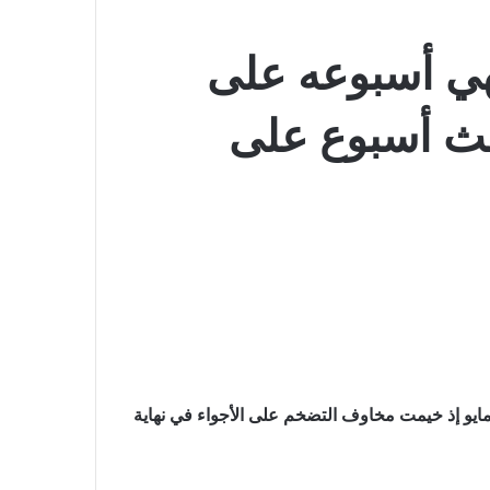
Dow Jones ينهي أسبوعه على
لث أسبوع على
هت سوق الأسهم الأميركية التعاملات على تباين الجمعة 21 مايو إذ خيمت مخاوف التضخم على الأجواء في نهاية