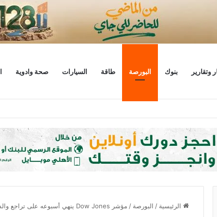
ر وتقارير
بنوك
البورصة
طاقة
السيارات
صحة وادوية
ا
 منتصف التعاملات
الرئيسية
/
البورصة
/
مؤشر Dow Jones ينهي أسبوعه على تراجع والذهب يصعد لثالث أسبوع على التوالي