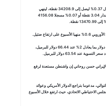
وارتفع المؤشر Dow Jones الصناعي 124.75 نقطة بما يعادل 0.37% ليصل إلى 34208.9 نقطة، لينهي
أسبوعه على تراجع بنحو 0.3%، وتراجع المؤشر S&P500 بمقدار 3.04 نقطة أو 0.07% مسجلا 4156.08
وبالحديث عن النفط، فقد ختم خام برنت الجلسة مرتفعا 1.33 دولار بما يعادل 2% عند 66.44 دولار للبرميل،
ما قال الرئيس الإيراني حسن روحاني إن واشنطن مستعدة لرفع
والي، مدعوما بتراجع الدولار الأمريكي وعوائد
لس الاحتياطي الاتحادي، حيث ارتفع خلال الأسبوع