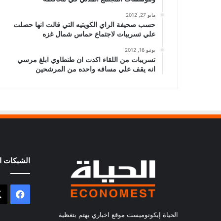
مايو 27, 2012
حسب صحيفة الراي الكويتيه التي قالت انها حصلت
علي تسريبات لاجتماع حماس شمال غزه
يونيو 16, 2012
تسريبات من اللقاء اكدت ان طنطاوي ابلغ مرسي
انه يقف علي مسافه واحده من المرشحين
الشبكات ال
فيسب
الحياة إيكونوميست موقع اخباري يهتم بتغظية