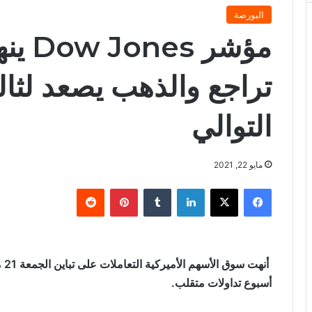
البورصة
مؤشر 
تراجع والذهب يصعد لثا
التوالي
مايو 22, 2021
فيسبوك
X
لينكدإن
‏Tumblr
بينتيريست
‏Reddit
أن
أسبوع تداولات متقلب.