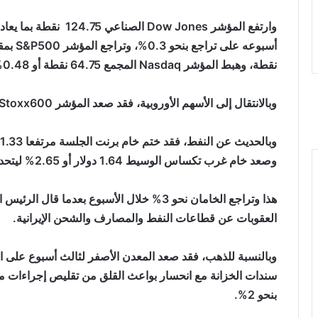
نقطة، وهبط المؤشر Nasdaq المجمع 64.75 نقطة أو 0.48% إلى 13470.99 نقطة.
وبالانتقال إلى الأسهم الأوروبية، فقد صعد المؤشر Stoxx600 الأوروبي 0.6% منهيا الأسبوع على ارتفاع ضئيل.
وصعد خام غرب تكساس الوسيط 1.64 دولار أو 2.65% ليتحدد سعر التسوية عند 63.54 دولار للبرميل.
هذا وتراجع الخامان نحو 3% خلال الأسبوع بعد
العقوبات عن قطاعات النفط والمصارف والشحن الإيرانية.
وبالنسبة للذهب، فقد صعد المعدن الأصفر لثالث أسبوع على الت
سندات الخزانة مع انحسار بواعث القلق من تقليص إجراءات مج
بنحو 2%.