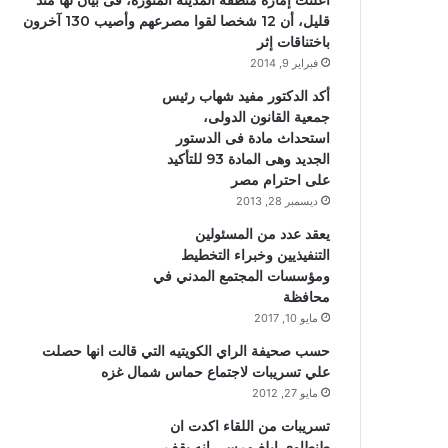
أعلنت إمارة منطقة المدينة المنورة، فى بيان لها منذ
قليل، أن 12 شخصا لقوا مصرعهم وأصيب 130 آخرون
باختناقات إثر
فبراير 9, 2014
أكد الدكتور مفيد شهاب رئيس
جمعية القانون الدولى،
استحداث مادة فى الدستور
الجديد وهى المادة 93 للتأكيد
على احترام مصر
ديسمبر 28, 2013
يعقد عدد من المسئولين
التنفيذيين وخبراء التخطيط
ومؤسسات المجتمع المدني في
محافظة
مايو 10, 2017
حسب صحيفة الراي الكويتيه التي قالت انها حصلت
علي تسريبات لاجتماع حماس شمال غزه
مايو 27, 2012
تسريبات من اللقاء اكدت ان
طنطاوي ابلغ مرسي انه يقف