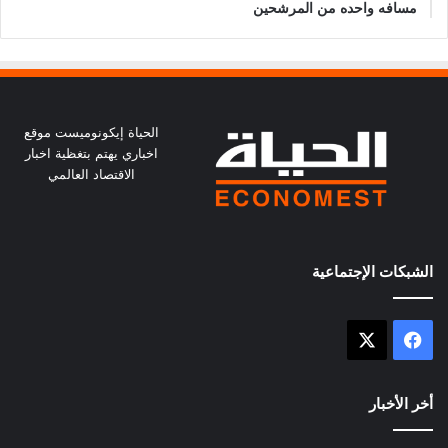
مسافه واحده من المرشحين
الحياة إيكونوميست موقع
اخباري يهتم بتغظية اخبار
الاقتصاد العالمي
الشبكات الإجتماعية
X
فيسبوك
أخر الأخبار