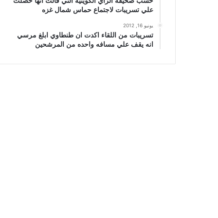
حسب صحيفة الراي الكويتيه التي قالت انها حصلت
علي تسريبات لاجتماع حماس شمال غزه
يونيو 16, 2012
تسريبات من اللقاء اكدت ان طنطاوي ابلغ مرسي
انه يقف علي مسافه واحده من المرشحين