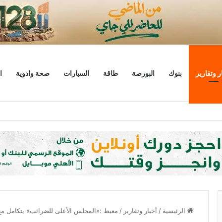
ر وتقارير
بنوك
البورصة
طاقة
السيارات
صحة وادوية
ا
ليار دولار
الرئيسية
/
أخبار وتقارير
/
معيط :«المجلس الأعلى للضرائب» يتكامل مع 