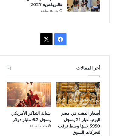
«البريكس» 2027
منذ 16 ساعة
ف
X
ي
س
أخر المقالات
ب
و
ك
أسعار الذهب في مصر
شباك التذاكر الأمريكي
اليوم.. عيار 21 يسجل
يسجل 6.2 مليار دولار
5950 جنيهًا وسط ترقب
منذ 12 ساعة
لتحركات السوق