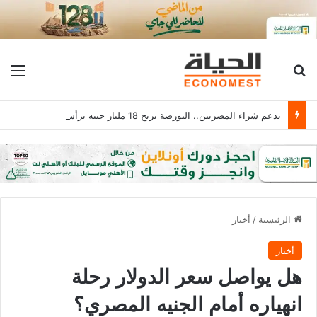
بحث عن
الق
بدعم شراء المصريين.. البورصة تربح 18 مليار جنيه برأس مال يلامس 4.1 تريليون
الرئيسية
/
أخبار
أخبار
هل يواصل سعر الدولار رحلة
انهياره أمام الجنيه المصري؟