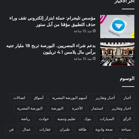
أخر الأخبار
مؤسس تليجرام: حملة ابتزاز إلكتروني تقف وراء
حذف التطبيق مؤقتا من آبل ستور
منذ 15 ساعة
بدعم شراء المصريين.. البورصة تربح 18 مليار جنيه
برأس مال يلامس 4.1 تريليون
منذ 15 ساعة
الوسوم
أخبار
أخبار وتقارير
أسهم البورصة المصرية
أسواق
اتصالات
اخبار وتقارير
استثمار
الأخيرة
البورصة
البورصة المصرية
الرأي
السيارات
بنوك
تعليم وتنمية
حوادث
رياضة
سياحة
صحة وادوية
طاقة
طيران
عقارات
عمال
فن