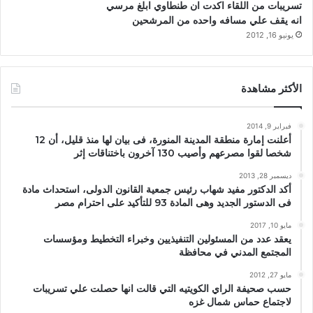
تسريبات من اللقاء اكدت ان طنطاوي ابلغ مرسي
انه يقف علي مسافه واحده من المرشحين
يونيو 16, 2012
الأكثر مشاهدة
فبراير 9, 2014
أعلنت إمارة منطقة المدينة المنورة، فى بيان لها منذ قليل، أن 12
شخصا لقوا مصرعهم وأصيب 130 آخرون باختناقات إثر
ديسمبر 28, 2013
أكد الدكتور مفيد شهاب رئيس جمعية القانون الدولى، استحداث مادة
فى الدستور الجديد وهى المادة 93 للتأكيد على احترام مصر
مايو 10, 2017
يعقد عدد من المسئولين التنفيذيين وخبراء التخطيط ومؤسسات
المجتمع المدني في محافظة
مايو 27, 2012
حسب صحيفة الراي الكويتيه التي قالت انها حصلت علي تسريبات
لاجتماع حماس شمال غزه