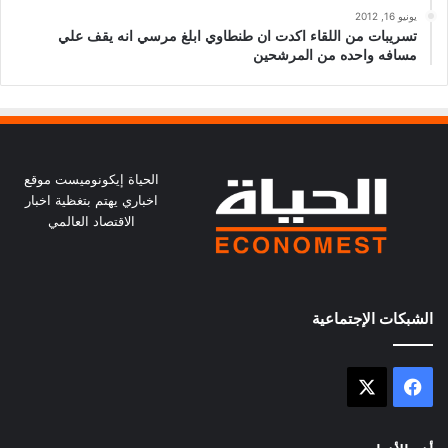
يونيو 16, 2012
تسريبات من اللقاء اكدت ان طنطاوي ابلغ مرسي انه يقف علي
مسافه واحده من المرشحين
الحياة إيكونوميست موقع
اخباري يهتم بتغظية اخبار
الاقتصاد العالمي
الشبكات الإجتماعية
X
فيسبوك