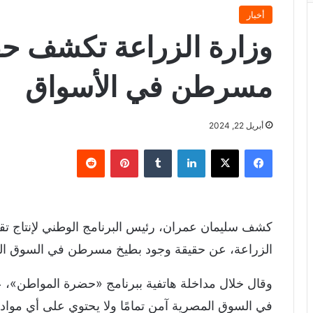
أخبار
وزارة الزراعة تكشف حق
مسرطن في الأسواق
أبريل 22, 2024
فيسبوك
X
لينكدإن
‏Tumblr
بينتيريست
‏Reddit
كشف سليمان عمران، رئيس البرنامج الوطني لإنتاج تقا
الزراعة، عن حقيقة وجود بطيخ مسرطن في السوق ال
وقال خلال مداخلة هاتفية ببرنامج «حضرة المواطن»، عب
في السوق المصرية آمن تمامًا ولا يحتوي على أي موا