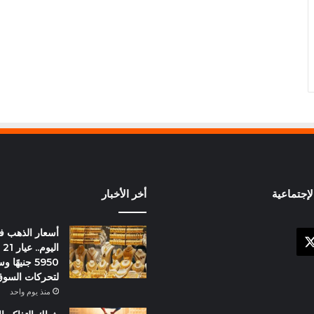
إجتماعية
أخر الأخبار
أسعار الذهب 
X
وك
ال
5950 جنيهً
لتحركات السو
منذ يوم واحد