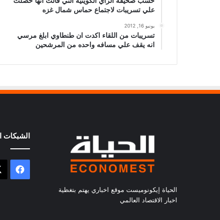
حسب صحيفة الراي الكويتيه التي قالت انها حصلت
علي تسريبات لاجتماع حماس شمال غزه
يونيو 16, 2012
تسريبات من اللقاء اكدت ان طنطاوي ابلغ مرسي
انه يقف علي مسافه واحده من المرشحين
الشبكات ال
فيسب
الحياة إيكونوميست موقع اخباري يهتم بتغظية
اخبار الاقتصاد العالمي