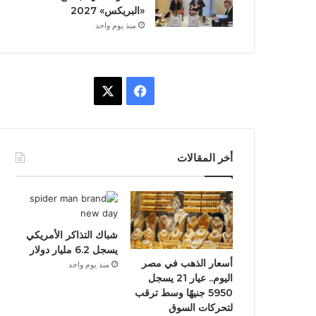
«البريكس» 2027
منذ يوم واحد
ف
X
ي
س
أخر المقالات
ب
و
ك
شباك التذاكر الأمريكي
يسجل 6.2 مليار دولار
أسعار الذهب في مصر
منذ يوم واحد
اليوم.. عيار 21 يسجل
5950 جنيهًا وسط ترقب
لتحركات السوق