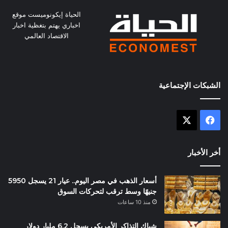
الحياة إيكونوميست موقع
اخباري يهتم بتغظية اخبار
الاقتصاد العالمي
الشبكات الإجتماعية
X
فيسبوك
أخر الأخبار
أسعار الذهب في مصر اليوم.. عيار 21 يسجل 5950
جنيهًا وسط ترقب لتحركات السوق
منذ 10 ساعات
شباك التذاكر الأمريكي يسجل 6.2 مليار دولار