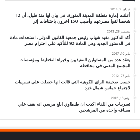
فبراير 9, 2014
أعلنت إمارة منطقة المدينة المنورة، فى بيان لها منذ قليل، أن 12
شخصا لقوا مصرعهم وأصيب 130 آخرون باختناقات إثر
ديسمبر 28, 2013
أكد الدكتور مفيد شهاب رئيس جمعية القانون الدولى، استحداث مادة
فى الدستور الجديد وهى المادة 93 للتأكيد على احترام مصر
مايو 10, 2017
يعقد عدد من المسئولين التنفيذيين وخبراء التخطيط ومؤسسات
المجتمع المدني في محافظة
مايو 27, 2012
حسب صحيفة الراي الكويتيه التي قالت انها حصلت علي تسريبات
لاجتماع حماس شمال غزه
يونيو 16, 2012
تسريبات من اللقاء اكدت ان طنطاوي ابلغ مرسي انه يقف علي
مسافه واحده من المرشحين