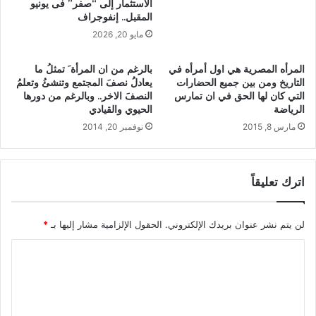
الاستثمار إلى “صفر” فى يونيو
المقبل.. إنفوجراف
مايو 20, 2026
المرأه المصرية هي اول أمرأه في
بالرغم من ان المرأة َ تمثلُ ما
التاريخ ومن بين جميع الحضارات
يعادلُ نصفَ المجتمع وتنشئُ وتعلمُ
التي كان لها الحق في ان تمارس
النصفَ الاخر.. وبالرغم من دورها
الرياضة
الحيوي والقيادي
مارس 8, 2015
نوفمبر 20, 2014
اترك تعليقاً
لن يتم نشر عنوان بريدك الإلكتروني.
الحقول الإلزامية مشار إليها بـ
*
ا
ل
ت
ع