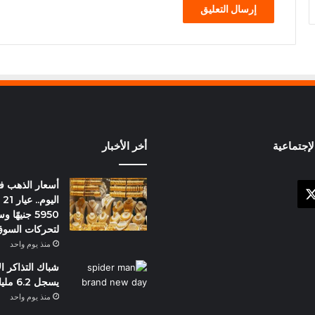
إجتماعية
أخر الأخبار
أسعار الذهب 
X
وك
ال
5950 جنيهً
لتحركات السو
منذ يوم واحد
شباك التذاكر ا
يسجل 6.2 مليار دولار
منذ يوم واحد