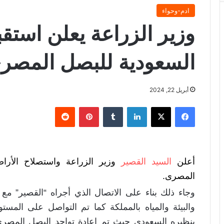
ادم-وحواء
وزير الزراعة يعلن استق
السعودية للبصل المصر
أبريل 22, 2024
فيسبوك
X
لينكدإن
‏Tumblr
بينتيريست
‏Reddit
أعلن
السيد القصير
وزير الزراعة واستصلاح الأر
المصرى.
وجاء ذلك بناء على الاتصال الذي أجراه “القصير” مع
والبيئة والمياه بالمملكة كما تم التواصل على الم
بنظيره السعودي حيث تم إعادة تواجد البصل المصري 