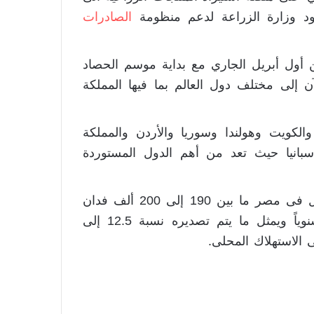
هود وزارة الزراعة لدعم منظومة
الصادرات
ن أول أبريل الجاري مع بداية موسم الحصاد
أكثر من ٦٠٠٠ طن حتى الآن إلى مختلف دول العالم بما فيها المملكة
كويت وهولندا وسوريا والأردن والمملكة
 وإسبانيا حيث تعد من أهم الدول المستوردة
وكذلك تتراوح المساحة المنزرعة من محصول البصل فى مصر ما بين 190 إلى 200 ألف فدان
سنوياً ويقدر إنتاجها بنحو 2.8 إلى 3 ملايين طن سنوياً ويمثل ما يتم تصديره نسبة 12.5 إلى