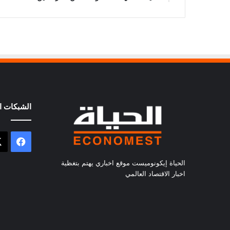
الشبكات ال
فيسب
الحياة إيكونوميست موقع اخباري يهتم بتغظية
اخبار الاقتصاد العالمي