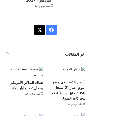
«البريكس» 2027
منذ يوم واحد
ف
X
ي
س
أخر المقالات
ب
و
ك
أسعار الذهب في مصر
شباك التذاكر الأمريكي
اليوم.. عيار 21 يسجل
يسجل 6.2 مليار دولار
5950 جنيهًا وسط ترقب
منذ يوم واحد
لتحركات السوق
منذ يوم واحد