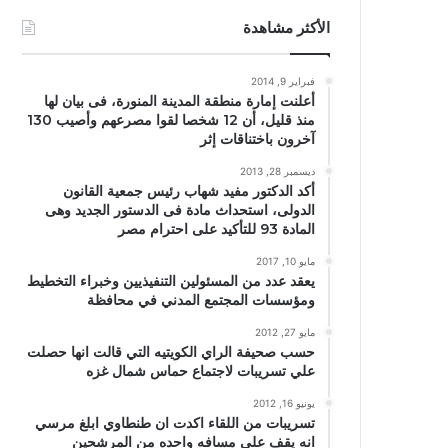
الأكثر مشاهدة
فبراير 9, 2014
أعلنت إمارة منطقة المدينة المنورة، فى بيان لها
منذ قليل، أن 12 شخصا لقوا مصرعهم وأصيب 130
آخرون باختناقات إثر
ديسمبر 28, 2013
أكد الدكتور مفيد شهاب رئيس جمعية القانون
الدولى، استحداث مادة فى الدستور الجديد وهى
المادة 93 للتأكيد على احترام مصر
مايو 10, 2017
يعقد عدد من المسئولين التنفيذيين وخبراء التخطيط
ومؤسسات المجتمع المدني في محافظة
مايو 27, 2012
حسب صحيفة الراي الكويتيه التي قالت انها حصلت
علي تسريبات لاجتماع حماس شمال غزه
يونيو 16, 2012
تسريبات من اللقاء اكدت ان طنطاوي ابلغ مرسي
انه يقف علي مسافه واحده من المرشحين