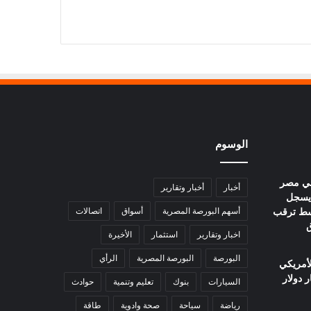
الوسوم
في مصر
أخبار
أخبار وتقارير
يوم.. عيار 21 يسجل
ا وسط ترقب
أسهم البورصة المصرية
أسواق
اتصالات
ق
اخبار وتقارير
استثمار
الأخيرة
البورصة
البورصة المصرية
الرأي
لأمريكي
السيارات
بنوك
تعليم وتنمية
حوادث
رياضة
سياحة
صحة وادوية
طاقة