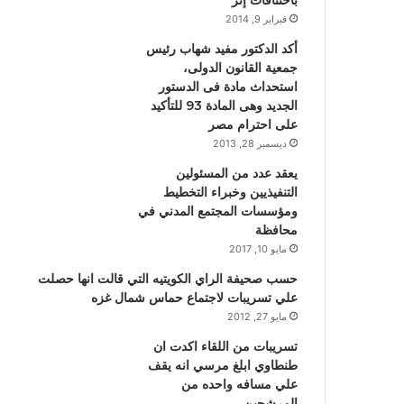
باختناقات إثر
فبراير 9, 2014
أكد الدكتور مفيد شهاب رئيس
جمعية القانون الدولى،
استحداث مادة فى الدستور
الجديد وهى المادة 93 للتأكيد
على احترام مصر
ديسمبر 28, 2013
يعقد عدد من المسئولين
التنفيذيين وخبراء التخطيط
ومؤسسات المجتمع المدني في
محافظة
مايو 10, 2017
حسب صحيفة الراي الكويتيه التي قالت انها حصلت
علي تسريبات لاجتماع حماس شمال غزه
مايو 27, 2012
تسريبات من اللقاء اكدت ان
طنطاوي ابلغ مرسي انه يقف
علي مسافه واحده من
المرشحين