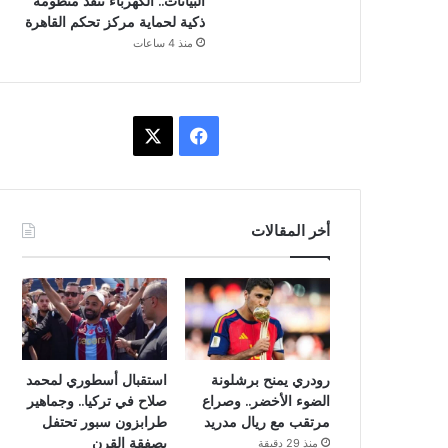
البيانات.. الكهرباء تنفذ منظومة
ذكية لحماية مركز تحكم القاهرة
منذ 4 ساعات
ف
X
ي
س
أخر المقالات
ب
و
ك
رودري يمنح برشلونة
استقبال أسطوري لمحمد
الضوء الأخضر.. وصراع
صلاح في تركيا.. وجماهير
مرتقب مع ريال مدريد
طرابزون سبور تحتفل
بصفقة القرن
منذ 29 دقيقة