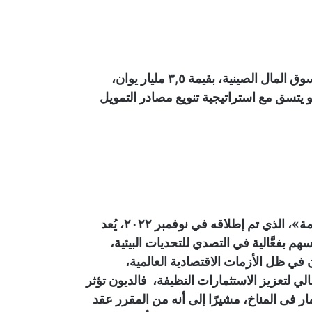
وأوضح الوزير، أنه تم إصدار سندات «باندا» مستدامة بسوق المال الصينية، بقيمة ٣,٥ مليار يوان،
ين ياباني؛ على نحو يتسق مع استراتيجية تنويع مصادر التمويل
وأكد الوزير، أن «تحالف الديون من أجل التنمية المستدامة»، الذي تم إطلاقه في نوفمبر ٢٠٢٢، يُعد
هم بفعَّالية في التصدي للتحديات البيئية،
 في ظل الأزمات الاقتصادية العالمية،
لي لتعزيز الاستثمارات النظيفة، فالديون تؤثر
مار فى المناخ، مشيرًا إلى أنه من المقرر عقد