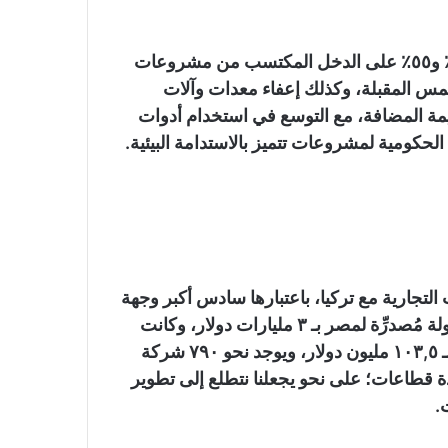
وأوضح الوزير، أن هناك إعفاءات ضريبية تتراوح بين ٣٣٪ و٥٥٪ على الدخل المكتسب من مشروعات
لخمس المقبلة، وكذلك إعفاء معدات وآلات
قيمة المضافة، مع التوسع في استخدام أدوات
 التجارية مع تركيا، باعتبارها سادس أكبر وجهة
للصادرات المصرية، بمبلغ ٣,٢ مليار دولار، وثالث أكبر دولة مُصدرِّة لمصر بـ ٣ مليارات دولار، وكانت
من كبرى الدول فى الاستثمار الأجنبى بمصر عام ٢٠٢٢ بـ ١٠٣,٥ مليون دولار، ويوجد نحو ٧٩٠ شركة
ارات ٢,٥ مليار دولار فى عدة قطاعات؛ على نحو يجعلنا نتطلع إلى تطوير
.