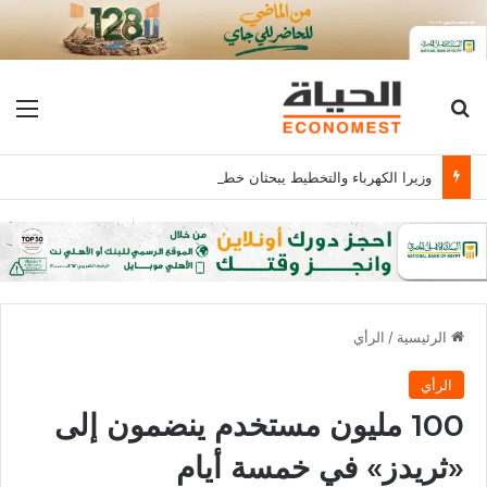
بحث عن
الق
وزيرا الكهرباء والتخطيط يبحثان خطة الاستثمارات العامة وتعزيز الشراكات وتوفير التمويلات المبتكرة للمشروعات
الرئيسية
/
الرأي
الرأي
100 مليون مستخدم ينضمون إلى
«ثريدز» في خمسة أيام