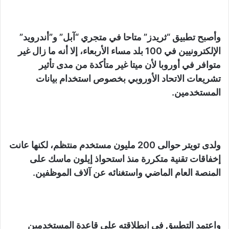
وأصبح تطبيق “ثريدز” متاحا في متجري “آبل” و”أندرويد”
الإلكترونيين في 100 بلد مساء الأربعاء، إلا أنه ما زال غير
متوافر في أوروبا لأن ميتا غير متأكدة من مدى تأثير
تشريعات الاتحاد الأوروبي بخصوص استخدام بيانات
المستخدمين.
ولدى تويتر حوالى 200 مليون مستخدم منتظم، لكنها عانت
إخفاقات تقنية متكررة منذ استحواذ إيلون ماسك على
المنصة العام الماضي واستغنائه عن آلاف الموظفين.
واعتمد التطبيق في انطلاقته على قاعدة المستخدمين