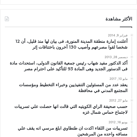
الأكثر مشاهدة
فبراير 9, 2014
أعلنت إمارة منطقة المدينة المنورة، فى بيان لها منذ قليل، أن 12
شخصا لقوا مصرعهم وأصيب 130 آخرون باختناقات إثر
ديسمبر 28, 2013
أكد الدكتور مفيد شهاب رئيس جمعية القانون الدولى، استحداث مادة
فى الدستور الجديد وهى المادة 93 للتأكيد على احترام مصر
مايو 10, 2017
يعقد عدد من المسئولين التنفيذيين وخبراء التخطيط ومؤسسات
المجتمع المدني في محافظة
مايو 27, 2012
حسب صحيفة الراي الكويتيه التي قالت انها حصلت علي تسريبات
لاجتماع حماس شمال غزه
يونيو 16, 2012
تسريبات من اللقاء اكدت ان طنطاوي ابلغ مرسي انه يقف علي
مسافه واحده من المرشحين