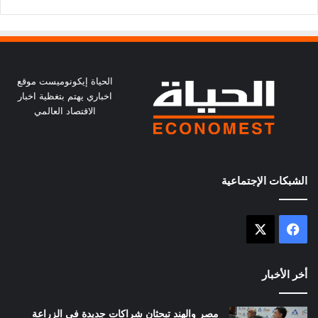
الحياة إيكونوميست موقع
اخباري يهتم بتغظية اخبار
الاقتصاد العالمي
الشبكات الإجتماعية
X
فيسبوك
أخر الأخبار
مصر والهند تبحثان شراكات جديدة فى الزراعة