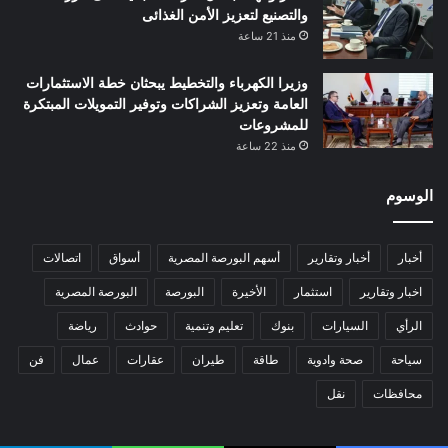
والتصنيع لتعزيز الأمن الغذائى
منذ 21 ساعة
وزيرا الكهرباء والتخطيط يبحثان خطة الاستثمارات
العامة وتعزيز الشراكات وتوفير التمويلات المبتكرة
للمشروعات
منذ 22 ساعة
الوسوم
أخبار
أخبار وتقارير
أسهم البورصة المصرية
أسواق
اتصالات
اخبار وتقارير
استثمار
الأخيرة
البورصة
البورصة المصرية
الرأي
السيارات
بنوك
تعليم وتنمية
حوادث
رياضة
سياحة
صحة وادوية
طاقة
طيران
عقارات
عمال
فن
محافظات
نقل