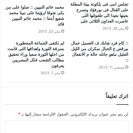
تجلس امى فى بلكونة بيتنا المطلة
محمد خاتم النبيين ::: صلوا على من
على القنال فى بورفؤاد وتسرح
بكى شوقا لرؤيتنا على نبينا محمد
بعينها بعيدا الى طفولتها التى
شفيع أمتنا ::: محمد خاتم النبيين
عاصرت العداون الثلاثى على
قائد
يناير 28, 2013
يناير 23, 2013
::: كام قرد شابك ف الغسيل عمال
لم تكتفى الجماعة المحظورة
بيرقص ع الحبال سكران من الليل
بسرقة الثورة واهدافها التى قامت
العليل ماهو جاتله حالة م الانفعال
من اجلها الثورة سعيا وراء تحقيق
:::
مطالب الشعب فكل المصريين
يعرفون
سبتمبر 11, 2013
يناير 7, 2013
اترك تعليقاً
لن يتم نشر عنوان بريدك الإلكتروني.
الحقول الإلزامية مشار إليها بـ
*
ا