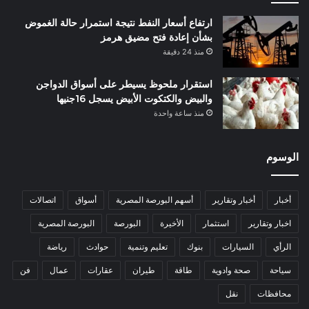
ارتفاع أسعار النفط نتيجة استمرار حالة الغموض
بشأن إعادة فتح مضيق هرمز
منذ 24 دقيقة
استقرار ملحوظ يسيطر على أسواق الدواجن
والبيض والكتكوت الأبيض يسجل 16جنيها
منذ ساعة واحدة
الوسوم
أخبار
أخبار وتقارير
أسهم البورصة المصرية
أسواق
اتصالات
اخبار وتقارير
استثمار
الأخيرة
البورصة
البورصة المصرية
الرأي
السيارات
بنوك
تعليم وتنمية
حوادث
رياضة
سياحة
صحة وادوية
طاقة
طيران
عقارات
عمال
فن
محافظات
نقل