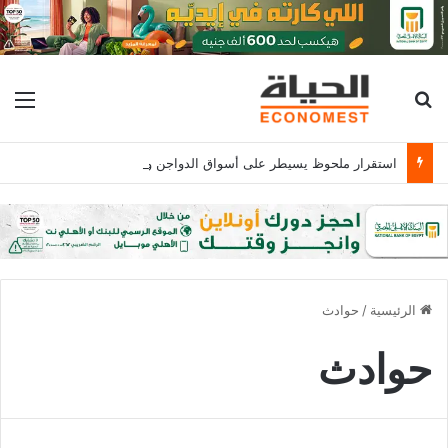
بحث عن
الق
استقرار ملحوظ يسيطر على أسواق الدواجن والبيض والكتكوت الأبيض يسجل 16جنيها
الرئيسية
/
حوادث
حوادث