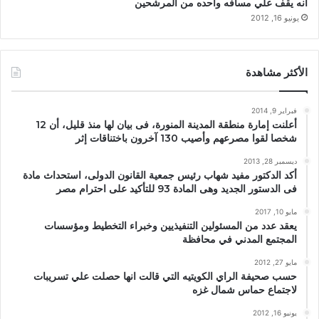
انه يقف علي مسافه واحده من المرشحين
يونيو 16, 2012
الأكثر مشاهدة
فبراير 9, 2014
أعلنت إمارة منطقة المدينة المنورة، فى بيان لها منذ قليل، أن 12
شخصا لقوا مصرعهم وأصيب 130 آخرون باختناقات إثر
ديسمبر 28, 2013
أكد الدكتور مفيد شهاب رئيس جمعية القانون الدولى، استحداث مادة
فى الدستور الجديد وهى المادة 93 للتأكيد على احترام مصر
مايو 10, 2017
يعقد عدد من المسئولين التنفيذيين وخبراء التخطيط ومؤسسات
المجتمع المدني في محافظة
مايو 27, 2012
حسب صحيفة الراي الكويتيه التي قالت انها حصلت علي تسريبات
لاجتماع حماس شمال غزه
يونيو 16, 2012