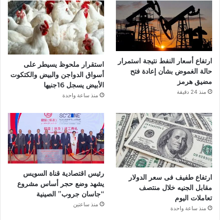
و
ك
ارتفاع أسعار النفط نتيجة استمرار
استقرار ملحوظ يسيطر على
حالة الغموض بشأن إعادة فتح
أسواق الدواجن والبيض والكتكوت
مضيق هرمز
الأبيض يسجل 16جنيها
منذ 24 دقيقة
منذ ساعة واحدة
رئيس اقتصادية قناة السويس
ارتفاع طفيف فى سعر الدولار
يشهد وضع حجر أساس مشروع
مقابل الجنيه خلال منتصف
“جاسان جروب” الصينية
تعاملات اليوم
منذ ساعتين
منذ ساعة واحدة