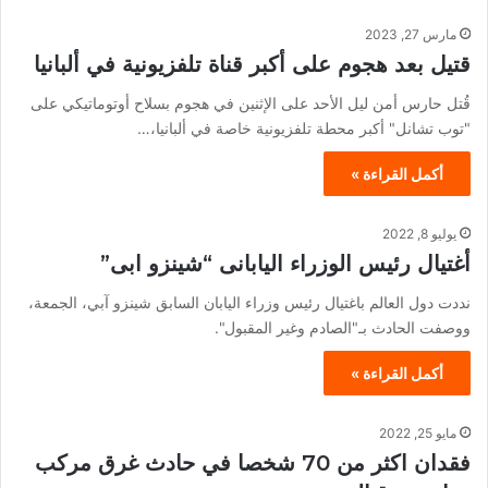
مارس 27, 2023
قتيل بعد هجوم على أكبر قناة تلفزيونية في ألبانيا
قُتل حارس أمن ليل الأحد على الإثنين في هجوم بسلاح أوتوماتيكي على
"توب تشانل" أكبر محطة تلفزيونية خاصة في ألبانيا،…
أكمل القراءة »
يوليو 8, 2022
أغتيال رئيس الوزراء اليابانى “شينزو ابى”
نددت دول العالم باغتيال رئيس وزراء اليابان السابق شينزو آبي، الجمعة،
ووصفت الحادث بـ"الصادم وغير المقبول".
أكمل القراءة »
مايو 25, 2022
فقدان اكثر من 70 شخصا في حادث غرق مركب