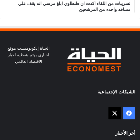
تسريبات من اللقاء اكدت ان طنطاوي ابلغ مرسي انه يقف علي
مسافه واحده من المرشحين
الحياة إيكونوميست موقع
اخباري يهتم بتغظية اخبار
الاقتصاد العالمي
الشبكات الإجتماعية
X
فيسبوك
أخر الأخبار