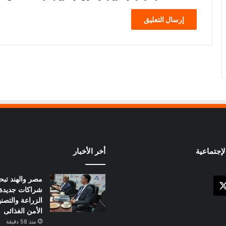
إجتماعية
أخر الأخبار
مصر والهند تبح
X
وك
شراكات جديدة
الزراعة والتصني
الأمن الغذائى
منذ 58 دقيقة