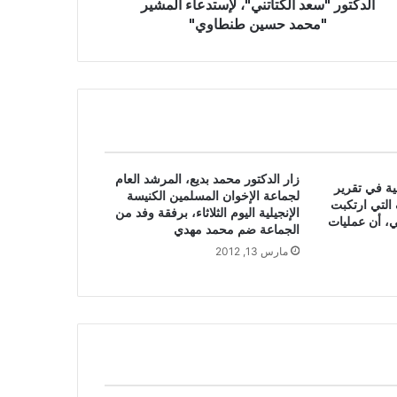
الدكتور "سعد الكتاتني"، لإستدعاء المشير
"محمد حسين طنطاوي"
زار الدكتور محمد بديع، المرشد العام
ية في تقرير
لجماعة الإخوان المسلمين الكنيسة
التي ارتكبت
الإنجيلية اليوم الثلاثاء، برفقة وفد من
، أن عمليات
الجماعة ضم محمد مهدي
مارس 13, 2012