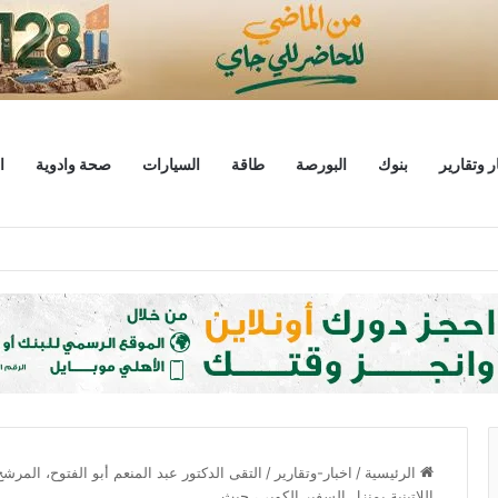
ر وتقارير
بنوك
البورصة
طاقة
السيارات
صحة وادوية
ا
يط يبحثان خطة الاستثمارات العامة وتعزيز الشراكات وتوفير التمويلات المبتكرة للم
الرئيسية
/
اخبار-وتقارير
/
التقى الدكتور عبد المنعم أبو الفتوح، المرش
اللاتينية بمنزل السفير الكوبى، حيث