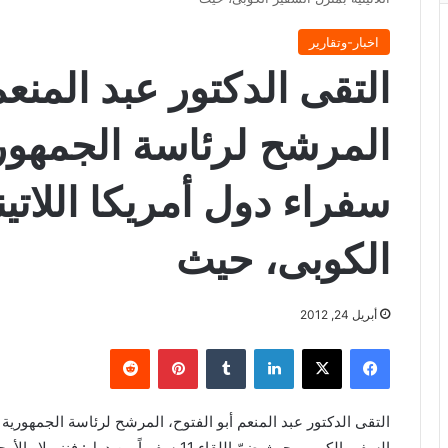
اخبار-وتقارير
التقى الدكتور عبد المنعم
المرشح لرئاسة الجمهوري
سفراء دول أمريكا اللاتي
الكوبى، حيث
أبريل 24, 2012
فيسبوك
X
لينكدإن
‏Tumblr
بينتيريست
‏Reddit
التقى الدكتور عبد المنعم أبو الفتوح، المرشح لرئاسة الجمهورية ا
السفير الكوبى، حيث ضمّ اللقاء 11 سفيراً م