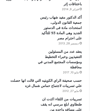
باختناقات إثر
فبراير 9, 2014
أكد الدكتور مفيد شهاب رئيس
جمعية القانون الدولى،
استحداث مادة فى الدستور
الجديد وهى المادة 93 للتأكيد
على احترام مصر
ديسمبر 28, 2013
يعقد عدد من المسئولين
التنفيذيين وخبراء التخطيط
ومؤسسات المجتمع المدني في
محافظة
مايو 10, 2017
حسب صحيفة الراي الكويتيه التي قالت انها حصلت
علي تسريبات لاجتماع حماس شمال غزه
مايو 27, 2012
تسريبات من اللقاء اكدت ان
طنطاوي ابلغ مرسي انه يقف
علي مسافه واحده من