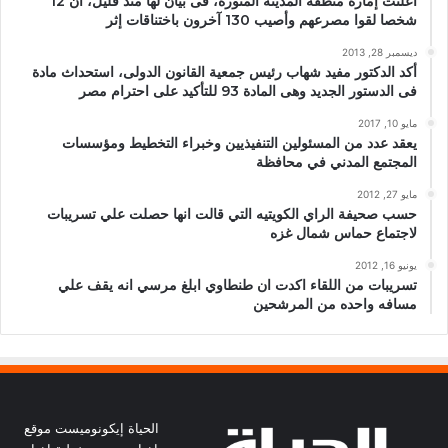
أعلنت إمارة منطقة المدينة المنورة، فى بيان لها منذ قليل، أن 12
شخصا لقوا مصرعهم وأصيب 130 آخرون باختناقات إثر
ديسمبر 28, 2013
أكد الدكتور مفيد شهاب رئيس جمعية القانون الدولى، استحداث مادة
فى الدستور الجديد وهى المادة 93 للتأكيد على احترام مصر
مايو 10, 2017
يعقد عدد من المسئولين التنفيذيين وخبراء التخطيط ومؤسسات
المجتمع المدني في محافظة
مايو 27, 2012
حسب صحيفة الراي الكويتيه التي قالت انها حصلت علي تسريبات
لاجتماع حماس شمال غزه
يونيو 16, 2012
تسريبات من اللقاء اكدت ان طنطاوي ابلغ مرسي انه يقف علي
مسافه واحده من المرشحين
الحياة إيكونوميست موقع