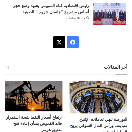
رئيس اقتصادية قناة السويس يشهد وضع حجر
أساس مشروع “جاسان جروب” الصينية
منذ 10 ساعات
ف
X
ي
س
أخر المقالات
ب
و
ك
ارتفاع أسعار النفط نتيجة استمرار
البورصة تنهي تعاملات الإثنين
حالة الغموض بشأن إعادة فتح
متباينة.. ورأس المال السوقي يربح
مضيق هرمز
6 مليارات جنيه