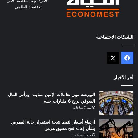
اخباري يهتم بتغظية اخبار
الاقتصاد العالمي
الشبكات الإجتماعية
X
فيسبوك
أخر الأخبار
البورصة تنهي تعاملات الإثنين متباينة.. ورأس المال
السوقي يربح 6 مليارات جنيه
منذ 7 ساعات
ارتفاع أسعار النفط نتيجة استمرار حالة الغموض
بشأن إعادة فتح مضيق هرمز
منذ 8 ساعات